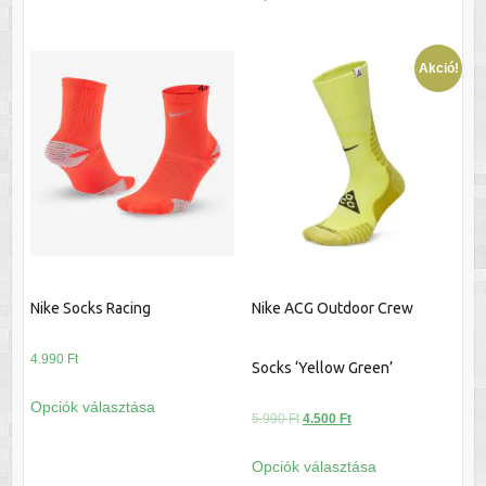
a
variációja
terméknek
van.
több
Akció!
A
variációja
változatok
van.
a
A
termékoldalon
változatok
választhatók
a
ki
termékoldalon
választhatók
ki
Nike Socks Racing
Nike ACG Outdoor Crew
4.990
Ft
Socks ‘Yellow Green’
Ennek
Opciók választása
a
Original
Current
5.990
Ft
4.500
Ft
terméknek
price
price
Ennek
Opciók választása
több
was:
is:
a