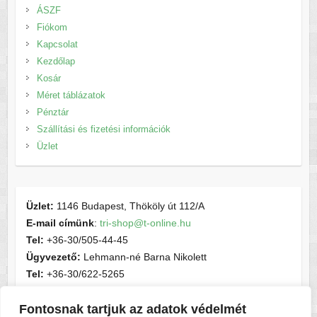
ÁSZF
Fiókom
Kapcsolat
Kezdőlap
Kosár
Méret táblázatok
Pénztár
Szállítási és fizetési információk
Üzlet
Üzlet:
1146 Budapest, Thököly út 112/A
E-mail címünk
:
tri-shop@t-online.hu
Tel:
+36-30/505-44-45
Ügyvezető:
Lehmann-né Barna Nikolett
Tel:
+36-30/622-5265
E-mail címünk
:
contactsport@t-online.hu
Fontosnak tartjuk az adatok védelmét
Cégjegyzékszám:
cg05-06-015156