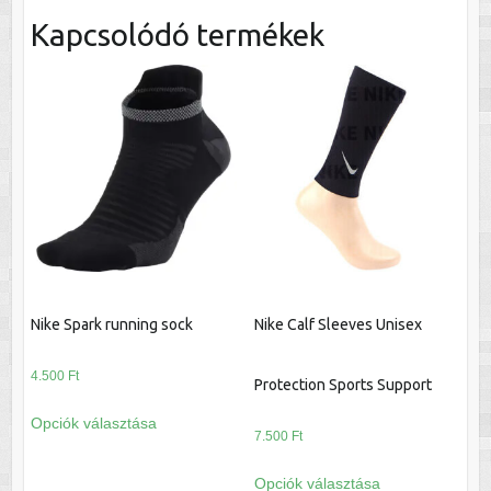
Kapcsolódó termékek
Nike Spark running sock
Nike Calf Sleeves Unisex
4.500
Ft
Protection Sports Support
Ennek
Opciók választása
a
7.500
Ft
terméknek
Ennek
Opciók választása
több