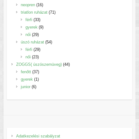
16
termék
neopren
16
termék
71
triatlon ruházat
71
33
termék
férfi
33
termék
9
gyerek
9
29
termék
női
29
termék
54
úszó ruházat
54
29
termék
férfi
29
23
termék
női
23
termék
44
ZOGGS( úszószemüveg)
44
37
termék
fenőtt
37
1
termék
gyerek
1
6
termék
junior
6
termék
Adatkezelési szabályzat