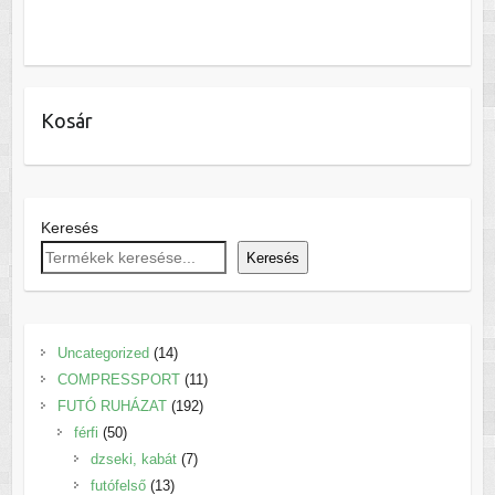
variációja
5.990 Ft.
4.500 Ft.
terméknek
van.
több
A
variációja
változatok
van.
a
Kosár
A
termékoldalon
változatok
választhatók
a
ki
termékoldalon
Keresés
választhatók
ki
Keresés
14
Uncategorized
14
termék
11
COMPRESSPORT
11
192
termék
FUTÓ RUHÁZAT
192
50
termék
férfi
50
termék
7
dzseki, kabát
7
13
termék
futófelső
13