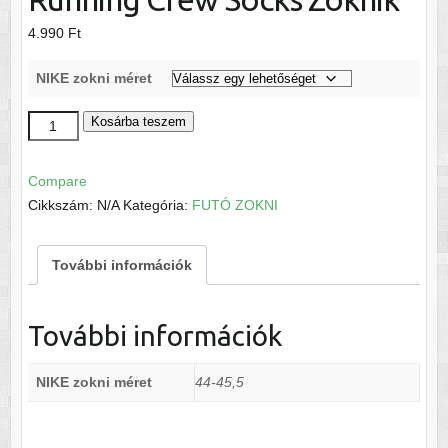
4.990
Ft
NIKE zokni méret
Nike
Kosárba teszem
Spark
Lightweight
Compare
Running
Cikkszám:
N/A
Kategória:
FUTÓ ZOKNI
Crew
Socks
További információk
Zoknik
mennyiség
További információk
NIKE zokni méret
44-45,5