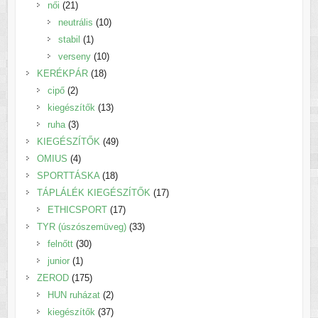
21
termék
női
21
termék
10
neutrális
10
1
termék
stabil
1
termék
10
verseny
10
18
termék
KERÉKPÁR
18
2
termék
cipő
2
termék
13
kiegészítők
13
3
termék
ruha
3
termék
49
KIEGÉSZÍTŐK
49
4
termék
OMIUS
4
termék
18
SPORTTÁSKA
18
termék
17
TÁPLÁLÉK KIEGÉSZÍTŐK
17
17
termék
ETHICSPORT
17
termék
33
TYR (úszószemüveg)
33
30
termék
felnőtt
30
1
termék
junior
1
termék
175
ZEROD
175
termék
2
HUN ruházat
2
termék
37
kiegészítők
37