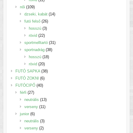
109
termék
női
109
termék
14
dzseki, kabát
14
26
termék
futó felső
26
3
termék
hosszú
3
22
termék
rövid
22
termék
31
sportmelltartó
31
38
termék
sportnadrág
38
18
termék
hosszú
18
20
termék
rövid
20
termék
38
FUTÓ SAPKA
38
6
termék
FUTÓ ZOKNI
6
40
termék
FUTÓCIPŐ
40
27
termék
férfi
27
termék
13
neutrális
13
11
termék
verseny
11
6
termék
junior
6
termék
3
neutrális
3
2
termék
verseny
2