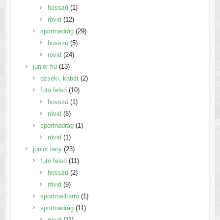
termék
1
hosszú
1
12
termék
rövid
12
termék
29
sportnadrág
29
5
termék
hosszú
5
24
termék
rövid
24
13
termék
junior fiú
13
termék
2
dzseki, kabát
2
10
termék
futó felső
10
1
termék
hosszú
1
8
termék
rövid
8
termék
1
sportnadrág
1
1
termék
rövid
1
termék
23
junior lány
23
termék
11
futó felső
11
2
termék
hosszú
2
9
termék
rövid
9
termék
1
sportmelltartó
1
11
termék
sportnadrág
11
11
termék
rövid
11