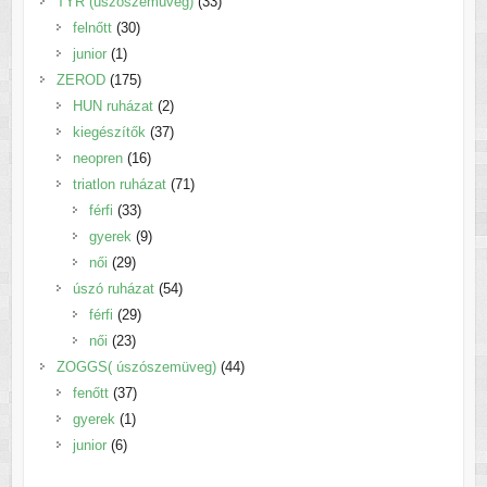
termék
33
TYR (úszószemüveg)
33
30
termék
felnőtt
30
1
termék
junior
1
termék
175
ZEROD
175
termék
2
HUN ruházat
2
termék
37
kiegészítők
37
16
termék
neopren
16
termék
71
triatlon ruházat
71
33
termék
férfi
33
termék
9
gyerek
9
29
termék
női
29
termék
54
úszó ruházat
54
29
termék
férfi
29
23
termék
női
23
termék
44
ZOGGS( úszószemüveg)
44
37
termék
fenőtt
37
1
termék
gyerek
1
6
termék
junior
6
termék