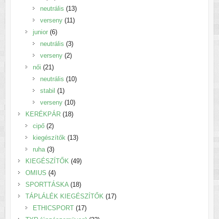
termék
13
neutrális
13
11
termék
verseny
11
6
termék
junior
6
termék
3
neutrális
3
2
termék
verseny
2
21
termék
női
21
termék
10
neutrális
10
1
termék
stabil
1
termék
10
verseny
10
18
termék
KERÉKPÁR
18
2
termék
cipő
2
termék
13
kiegészítők
13
3
termék
ruha
3
termék
49
KIEGÉSZÍTŐK
49
4
termék
OMIUS
4
termék
18
SPORTTÁSKA
18
termék
17
TÁPLÁLÉK KIEGÉSZÍTŐK
17
17
termék
ETHICSPORT
17