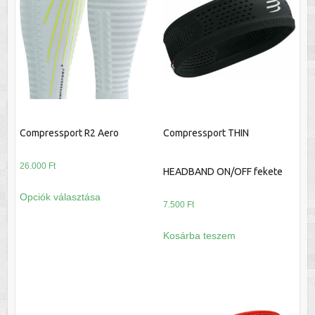
Compressport R2 Aero
Compressport THIN
26.000
Ft
HEADBAND ON/OFF fekete
Ennek
Opciók választása
a
7.500
Ft
terméknek
Kosárba teszem
több
variációja
van.
A
változatok