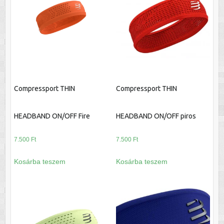
a
termékoldalon
választhatók
ki
Compressport THIN
Compressport THIN
HEADBAND ON/OFF Fire
HEADBAND ON/OFF piros
7.500
Ft
7.500
Ft
Kosárba teszem
Kosárba teszem