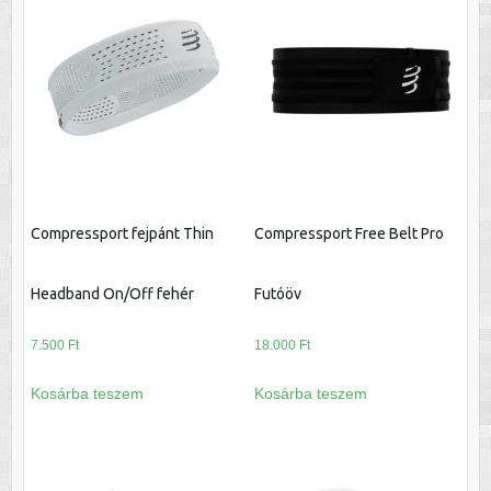
Compressport fejpánt Thin
Compressport Free Belt Pro
Headband On/Off fehér
Futóöv
7.500
Ft
18.000
Ft
Kosárba teszem
Kosárba teszem