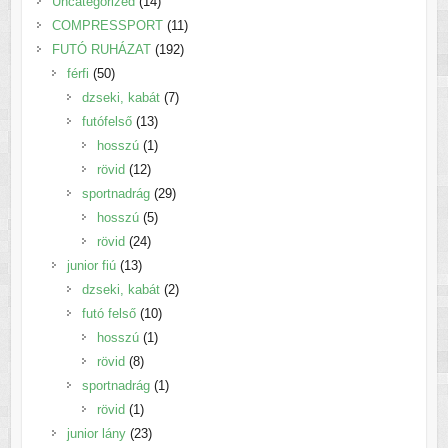
14
Uncategorized
14
termék
11
COMPRESSPORT
11
192
termék
FUTÓ RUHÁZAT
192
50
termék
férfi
50
termék
7
dzseki, kabát
7
13
termék
futófelső
13
termék
1
hosszú
1
12
termék
rövid
12
termék
29
sportnadrág
29
5
termék
hosszú
5
24
termék
rövid
24
13
termék
junior fiú
13
termék
2
dzseki, kabát
2
10
termék
futó felső
10
1
termék
hosszú
1
8
termék
rövid
8
termék
1
sportnadrág
1
1
termék
rövid
1
termék
23
junior lány
23