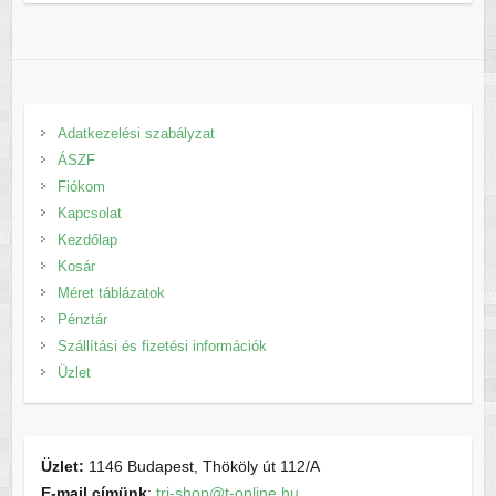
Adatkezelési szabályzat
ÁSZF
Fiókom
Kapcsolat
Kezdőlap
Kosár
Méret táblázatok
Pénztár
Szállítási és fizetési információk
Üzlet
Üzlet:
1146 Budapest, Thököly út 112/A
E-mail címünk
:
tri-shop@t-online.hu