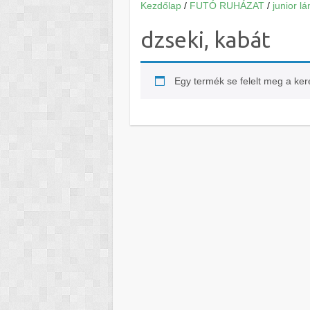
Kezdőlap
/
FUTÓ RUHÁZAT
/
junior lá
dzseki, kabát
Egy termék se felelt meg a ke