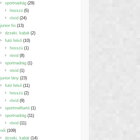
termék
29
sportnadrág
29
5
termék
hosszú
5
24
termék
rövid
24
13
termék
junior fiú
13
termék
2
dzseki, kabát
2
10
termék
futó felső
10
1
termék
hosszú
1
8
termék
rövid
8
termék
1
sportnadrág
1
1
termék
rövid
1
termék
23
junior lány
23
termék
11
futó felső
11
2
termék
hosszú
2
9
termék
rövid
9
termék
1
sportmelltartó
1
11
termék
sportnadrág
11
11
termék
rövid
11
109
termék
női
109
termék
14
dzseki, kabát
14