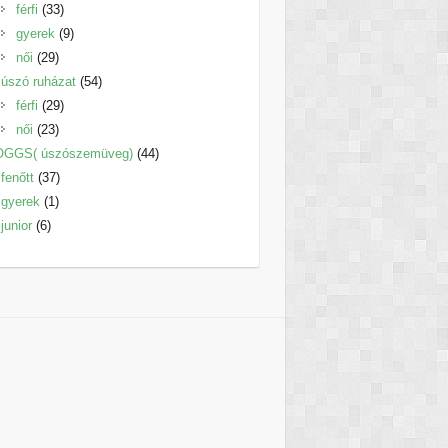
33
termék
férfi
33
termék
9
gyerek
9
29
termék
női
29
termék
54
úszó ruházat
54
29
termék
férfi
29
23
termék
női
23
termék
44
OGGS( úszószemüveg)
44
37
termék
fenőtt
37
1
termék
gyerek
1
6
termék
junior
6
termék