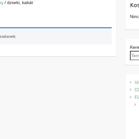
ny
/ dzseki, kabát
Kos
Ninc
resésnek.
Ker
Un
C
F