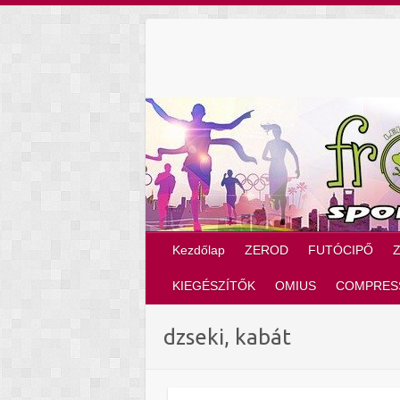
Skip
to
content
Kezdőlap
ZEROD
FUTÓCIPŐ
KIEGÉSZÍTŐK
OMIUS
COMPRES
dzseki, kabát