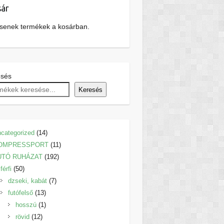
ár
senek termékek a kosárban.
esés
Keresés
14
categorized
14
termék
11
OMPRESSPORT
11
192
termék
UTÓ RUHÁZAT
192
50
termék
férfi
50
termék
7
dzseki, kabát
7
13
termék
futófelső
13
termék
1
hosszú
1
12
termék
rövid
12