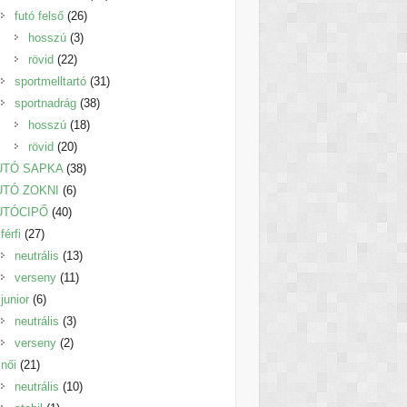
26
termék
futó felső
26
3
termék
hosszú
3
22
termék
rövid
22
termék
31
sportmelltartó
31
38
termék
sportnadrág
38
18
termék
hosszú
18
20
termék
rövid
20
termék
38
UTÓ SAPKA
38
6
termék
UTÓ ZOKNI
6
40
termék
UTÓCIPŐ
40
27
termék
férfi
27
termék
13
neutrális
13
11
termék
verseny
11
6
termék
junior
6
termék
3
neutrális
3
2
termék
verseny
2
21
termék
női
21
termék
10
neutrális
10