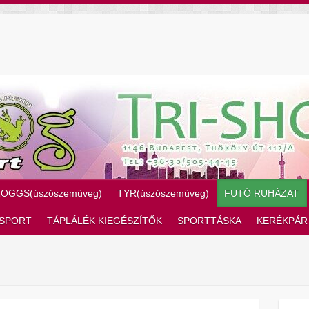
ZOGGS(úszószemüveg)
TYR(úszószemüveg)
FUTÓ RUHÁZAT
SPORT
TÁPLÁLÉK KIEGÉSZÍTŐK
SPORTTÁSKA
KERÉKPÁR