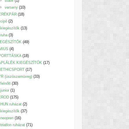
1
termék
stabil
1
termék
10
verseny
10
18
termék
ERÉKPÁR
18
2
termék
cipő
2
termék
13
kiegészítők
13
3
termék
ruha
3
termék
49
IEGÉSZÍTŐK
49
4
termék
MIUS
4
termék
18
PORTTÁSKA
18
termék
17
ÁPLÁLÉK KIEGÉSZÍTŐK
17
17
termék
ETHICSPORT
17
termék
33
YR (úszószemüveg)
33
30
termék
felnőtt
30
1
termék
junior
1
termék
175
EROD
175
termék
2
HUN ruházat
2
termék
37
kiegészítők
37
16
termék
neopren
16
termék
71
triatlon ruházat
71