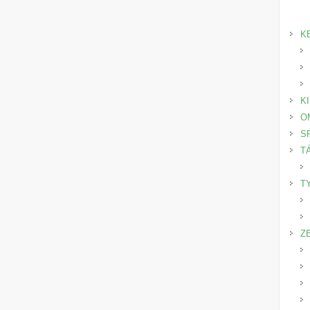
K
K
O
S
T
T
Z