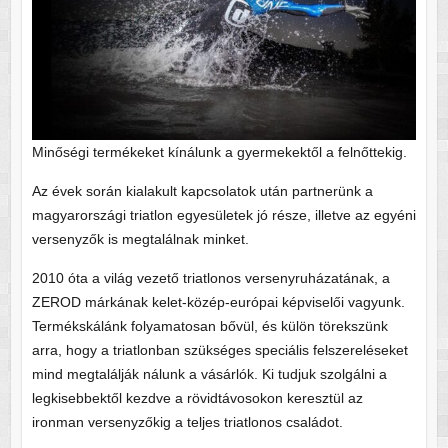
Minőségi termékeket kínálunk a gyermekektől a felnőttekig.
Az évek során kialakult kapcsolatok után partnerünk a
magyarországi triatlon egyesületek jó része, illetve az egyéni
versenyzők is megtalálnak minket.
2010 óta a világ vezető triatlonos versenyruházatának, a
ZEROD márkának kelet-közép-európai képviselői vagyunk.
Termékskálánk folyamatosan bővül, és külön törekszünk
arra, hogy a triatlonban szükséges speciális felszereléseket
mind megtalálják nálunk a vásárlók. Ki tudjuk szolgálni a
legkisebbektől kezdve a rövidtávosokon keresztül az
ironman versenyzőkig a teljes triatlonos családot.