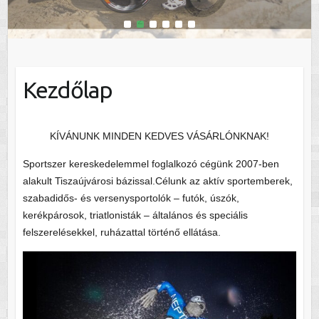
1
2
3
4
5
6
Kezdőlap
KÍVÁNUNK MINDEN KEDVES VÁSÁRLÓNKNAK!
Sportszer kereskedelemmel foglalkozó cégünk 2007-ben
alakult Tiszaújvárosi bázissal.Célunk az aktív sportemberek,
szabadidős- és versenysportolók – futók, úszók,
kerékpárosok, triatlonisták – általános és speciális
felszerelésekkel, ruházattal történő ellátása.