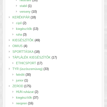
neutrális
10
1
termék
stabil
1
termék
10
verseny
10
18
termék
KERÉKPÁR
18
2
termék
cipő
2
termék
13
kiegészítők
13
3
termék
ruha
3
termék
49
KIEGÉSZÍTŐK
49
4
termék
OMIUS
4
termék
18
SPORTTÁSKA
18
termék
17
TÁPLÁLÉK KIEGÉSZÍTŐK
17
17
termék
ETHICSPORT
17
termék
33
TYR (úszószemüveg)
33
30
termék
felnőtt
30
1
termék
junior
1
termék
175
ZEROD
175
termék
2
HUN ruházat
2
termék
37
kiegészítők
37
16
termék
neopren
16