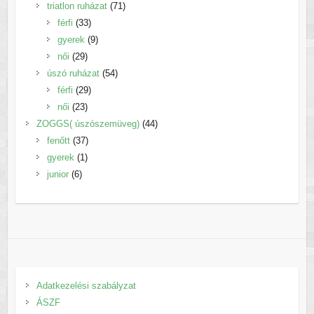
termék
71
triatlon ruházat
71
33
termék
férfi
33
termék
9
gyerek
9
29
termék
női
29
termék
54
úszó ruházat
54
29
termék
férfi
29
23
termék
női
23
termék
44
ZOGGS( úszószemüveg)
44
37
termék
fenőtt
37
1
termék
gyerek
1
6
termék
junior
6
termék
Adatkezelési szabályzat
ÁSZF