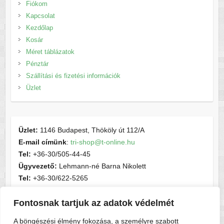
Fiókom
Kapcsolat
Kezdőlap
Kosár
Méret táblázatok
Pénztár
Szállítási és fizetési információk
Üzlet
Üzlet:
1146 Budapest, Thököly út 112/A
E-mail címünk
:
tri-shop@t-online.hu
Tel:
+36-30/505-44-45
Ügyvezető:
Lehmann-né Barna Nikolett
Tel:
+36-30/622-5265
E-mail címünk
:
contactsport@t-online.hu
Cégjegyzékszám:
cg05-06-015156
Fontosnak tartjuk az adatok védelmét
Adószám:
28716440-2-05
A böngészési élmény fokozása, a személyre szabott