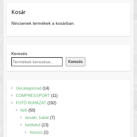
változatok
van.
a
Kosár
A
termékoldalon
változatok
Nincsenek termékek a kosárban.
választhatók
a
ki
termékoldalon
választhatók
ki
Keresés
Keresés
14
Uncategorized
14
termék
11
COMPRESSPORT
11
192
termék
FUTÓ RUHÁZAT
192
50
termék
férfi
50
termék
7
dzseki, kabát
7
13
termék
futófelső
13
termék
1
hosszú
1