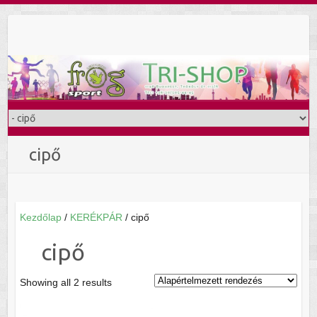
Skip
to
content
cipő
Kezdőlap
/
KERÉKPÁR
/ cipő
cipő
Showing all 2 results