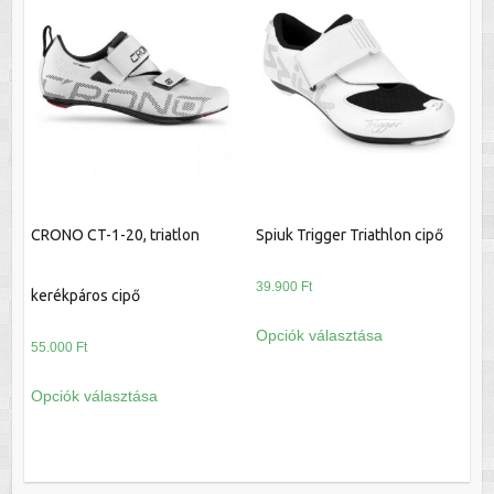
CRONO CT-1-20, triatlon
Spiuk Trigger Triathlon cipő
39.900
Ft
kerékpáros cipő
Ennek
Opciók választása
a
55.000
Ft
terméknek
Ennek
Opciók választása
több
a
variációja
terméknek
van.
több
A
variációja