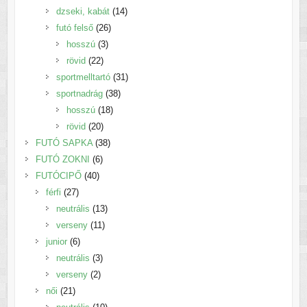
termék
14
dzseki, kabát
14
26
termék
futó felső
26
3
termék
hosszú
3
22
termék
rövid
22
termék
31
sportmelltartó
31
38
termék
sportnadrág
38
18
termék
hosszú
18
20
termék
rövid
20
termék
38
FUTÓ SAPKA
38
6
termék
FUTÓ ZOKNI
6
40
termék
FUTÓCIPŐ
40
27
termék
férfi
27
termék
13
neutrális
13
11
termék
verseny
11
6
termék
junior
6
termék
3
neutrális
3
2
termék
verseny
2
21
termék
női
21
termék
10