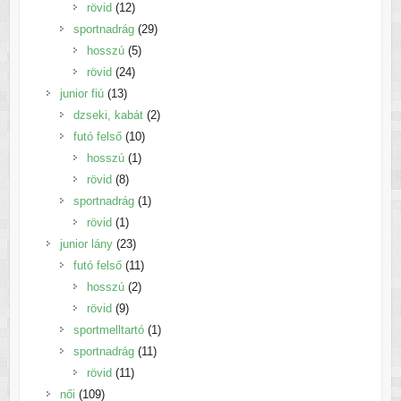
12
termék
rövid
12
termék
29
sportnadrág
29
5
termék
hosszú
5
24
termék
rövid
24
13
termék
junior fiú
13
termék
2
dzseki, kabát
2
10
termék
futó felső
10
1
termék
hosszú
1
8
termék
rövid
8
termék
1
sportnadrág
1
1
termék
rövid
1
termék
23
junior lány
23
termék
11
futó felső
11
2
termék
hosszú
2
9
termék
rövid
9
termék
1
sportmelltartó
1
11
termék
sportnadrág
11
11
termék
rövid
11
109
termék
női
109