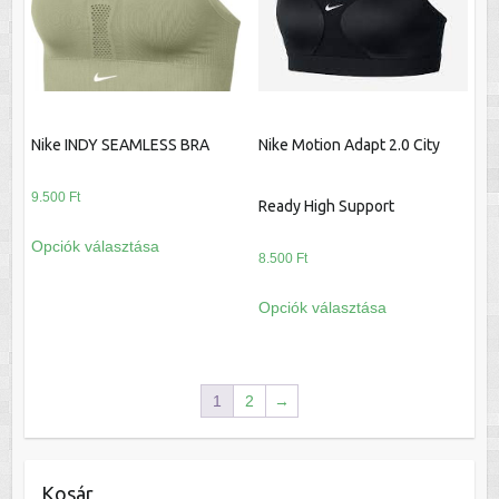
választhatók
a
ki
termékoldalon
választhatók
ki
Nike INDY SEAMLESS BRA
Nike Motion Adapt 2.0 City
9.500
Ft
Ready High Support
Ennek
Opciók választása
a
8.500
Ft
terméknek
Ennek
Opciók választása
több
a
variációja
terméknek
van.
több
A
variációja
1
2
→
változatok
van.
a
A
termékoldalon
változatok
Kosár
választhatók