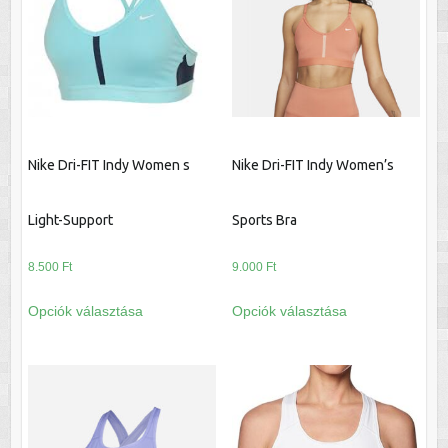
A
A
változatok
változatok
a
a
termékoldalon
termékoldalon
választhatók
választhatók
ki
ki
Nike Dri-FIT Indy Women s
Nike Dri-FIT Indy Women’s
Light-Support
Sports Bra
8.500
Ft
9.000
Ft
Ennek
Ennek
Opciók választása
Opciók választása
a
a
terméknek
terméknek
több
több
variációja
variációja
van.
van.
A
A