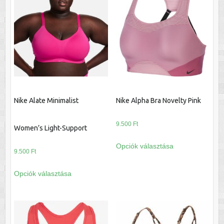
van.
van.
A
A
változatok
változatok
a
a
termékoldalon
termékoldalon
választhatók
választhatók
ki
ki
Nike Alate Minimalist
Nike Alpha Bra Novelty Pink
9.500
Ft
Women’s Light-Support
Ennek
Opciók választása
a
9.500
Ft
terméknek
Ennek
Opciók választása
több
a
variációja
terméknek
van.
több
A
variációja
változatok