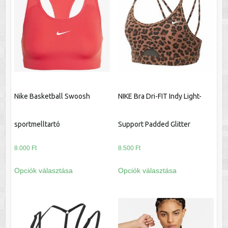
van.
a
A
termékoldalon
változatok
választhatók
a
ki
termékoldalon
választhatók
ki
Nike Basketball Swoosh
NIKE Bra Dri-FIT Indy Light-
sportmelltartó
Support Padded Glitter
8.000
Ft
8.500
Ft
Ennek
Ennek
Opciók választása
Opciók választása
a
a
terméknek
terméknek
több
több
variációja
variációja
van.
van.