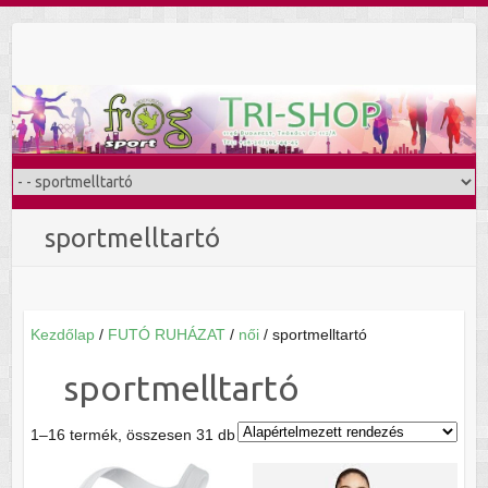
Skip
to
content
sportmelltartó
Kezdőlap
/
FUTÓ RUHÁZAT
/
női
/ sportmelltartó
sportmelltartó
1–16 termék, összesen 31 db