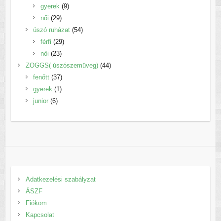
termék
9
gyerek
9
29
termék
női
29
termék
54
úszó ruházat
54
29
termék
férfi
29
23
termék
női
23
termék
44
ZOGGS( úszószemüveg)
44
37
termék
fenőtt
37
1
termék
gyerek
1
6
termék
junior
6
termék
Adatkezelési szabályzat
ÁSZF
Fiókom
Kapcsolat