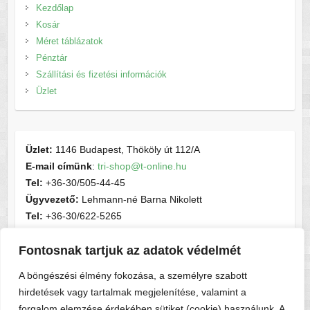
Kezdőlap
Kosár
Méret táblázatok
Pénztár
Szállítási és fizetési információk
Üzlet
Üzlet:
1146 Budapest, Thököly út 112/A
E-mail címünk
:
tri-shop@t-online.hu
Tel:
+36-30/505-44-45
Ügyvezető:
Lehmann-né Barna Nikolett
Tel:
+36-30/622-5265
E-mail címünk
:
contactsport@t-online.hu
Cégjegyzékszám:
cg05-06-015156
Fontosnak tartjuk az adatok védelmét
Adószám:
28716440-2-05
A böngészési élmény fokozása, a személyre szabott
hirdetések vagy tartalmak megjelenítése, valamint a
forgalom elemzése érdekében sütiket (cookie) használunk. A