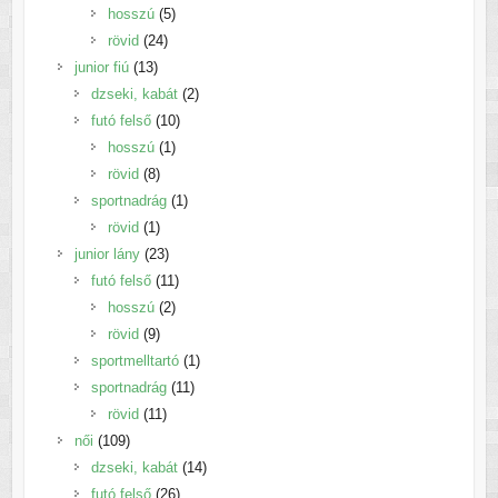
5
termék
hosszú
5
24
termék
rövid
24
13
termék
junior fiú
13
termék
2
dzseki, kabát
2
10
termék
futó felső
10
1
termék
hosszú
1
8
termék
rövid
8
termék
1
sportnadrág
1
1
termék
rövid
1
termék
23
junior lány
23
termék
11
futó felső
11
2
termék
hosszú
2
9
termék
rövid
9
termék
1
sportmelltartó
1
11
termék
sportnadrág
11
11
termék
rövid
11
109
termék
női
109
termék
14
dzseki, kabát
14
26
termék
futó felső
26