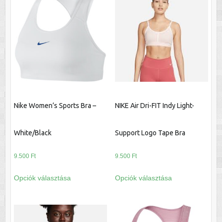
Nike Women’s Sports Bra –
NIKE Air Dri-FIT Indy Light-
White/Black
Support Logo Tape Bra
9.500
Ft
9.500
Ft
Ennek
Ennek
Opciók választása
Opciók választása
a
a
terméknek
terméknek
több
több
variációja
variációja