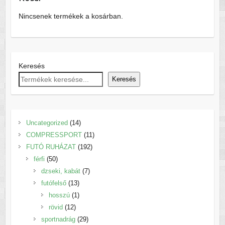
a
ki
termékoldalon
Nincsenek termékek a kosárban.
választhatók
ki
Keresés
Keresés
14
Uncategorized
14
termék
11
COMPRESSPORT
11
192
termék
FUTÓ RUHÁZAT
192
50
termék
férfi
50
termék
7
dzseki, kabát
7
13
termék
futófelső
13
termék
1
hosszú
1
12
termék
rövid
12
termék
29
sportnadrág
29