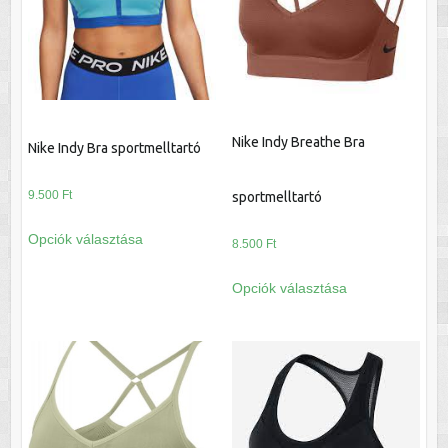
változatok
változatok
a
a
termékoldalon
termékoldalon
választhatók
választhatók
ki
ki
Nike Indy Breathe Bra
Nike Indy Bra sportmelltartó
9.500
Ft
sportmelltartó
Ennek
Opciók választása
8.500
Ft
a
terméknek
Ennek
Opciók választása
több
a
variációja
terméknek
van.
több
A
variációja
változatok
van.
a
A
termékoldalon
változatok