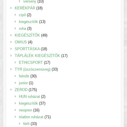
termék
10
verseny
10
18
termék
KERÉKPÁR
18
2
termék
cipő
2
termék
13
kiegészítők
13
3
termék
ruha
3
termék
49
KIEGÉSZÍTŐK
49
4
termék
OMIUS
4
termék
18
SPORTTÁSKA
18
termék
17
TÁPLÁLÉK KIEGÉSZÍTŐK
17
17
termék
ETHICSPORT
17
termék
33
TYR (úszószemüveg)
33
30
termék
felnőtt
30
1
termék
junior
1
termék
175
ZEROD
175
termék
2
HUN ruházat
2
termék
37
kiegészítők
37
16
termék
neopren
16
termék
71
triatlon ruházat
71
33
termék
férfi
33