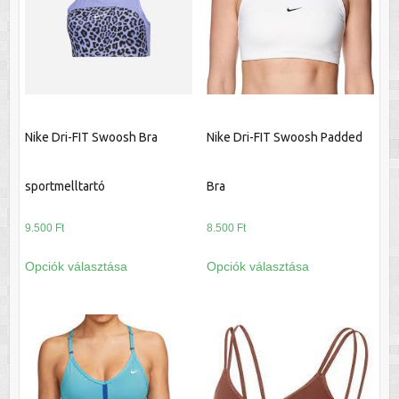
változatok
változatok
a
a
termékoldalon
termékoldalon
választhatók
választhatók
ki
ki
Nike Dri-FIT Swoosh Bra
Nike Dri-FIT Swoosh Padded
sportmelltartó
Bra
9.500
Ft
8.500
Ft
Ennek
Ennek
Opciók választása
Opciók választása
a
a
terméknek
terméknek
több
több
variációja
variációja
van.
van.
A
A