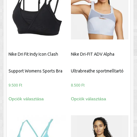
A
A
változatok
változatok
a
a
termékoldalon
termékoldalon
választhatók
választhatók
ki
ki
Nike Dri Fit Indy Icon Clash
Nike Dri-FIT ADV Alpha
Support Womens Sports Bra
Ultrabreathe sportmelltartó
9.500
Ft
8.500
Ft
Ennek
Ennek
Opciók választása
Opciók választása
a
a
terméknek
terméknek
több
több
variációja
variációja
van.
van.