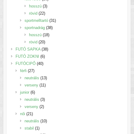
3
termék
hosszú
3
22
termék
rövid
22
termék
31
sportmelltartó
31
38
termék
sportnadrág
38
18
termék
hosszú
18
20
termék
rövid
20
termék
38
FUTÓ SAPKA
38
6
termék
FUTÓ ZOKNI
6
40
termék
FUTÓCIPŐ
40
27
termék
férfi
27
termék
13
neutrális
13
11
termék
verseny
11
6
termék
junior
6
termék
3
neutrális
3
2
termék
verseny
2
21
termék
női
21
termék
10
neutrális
10
1
termék
stabil
1