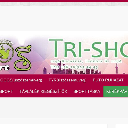
ZOGGS(úszószemüveg)
TYR(úszószemüveg)
FUTÓ RUHÁZAT
SPORT
TÁPLÁLÉK KIEGÉSZÍTŐK
SPORTTÁSKA
KERÉKPÁR