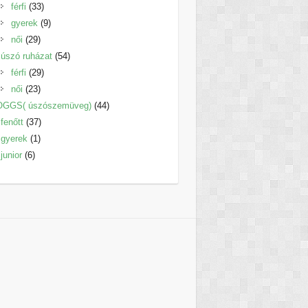
33
termék
férfi
33
termék
9
gyerek
9
29
termék
női
29
termék
54
úszó ruházat
54
29
termék
férfi
29
23
termék
női
23
termék
44
OGGS( úszószemüveg)
44
37
termék
fenőtt
37
1
termék
gyerek
1
6
termék
junior
6
termék