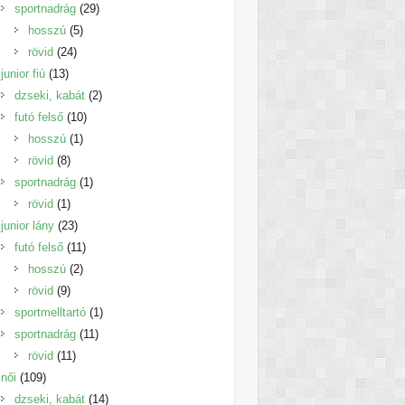
termék
29
sportnadrág
29
5
termék
hosszú
5
24
termék
rövid
24
13
termék
junior fiú
13
termék
2
dzseki, kabát
2
10
termék
futó felső
10
1
termék
hosszú
1
8
termék
rövid
8
termék
1
sportnadrág
1
1
termék
rövid
1
termék
23
junior lány
23
termék
11
futó felső
11
2
termék
hosszú
2
9
termék
rövid
9
termék
1
sportmelltartó
1
11
termék
sportnadrág
11
11
termék
rövid
11
109
termék
női
109
termék
14
dzseki, kabát
14