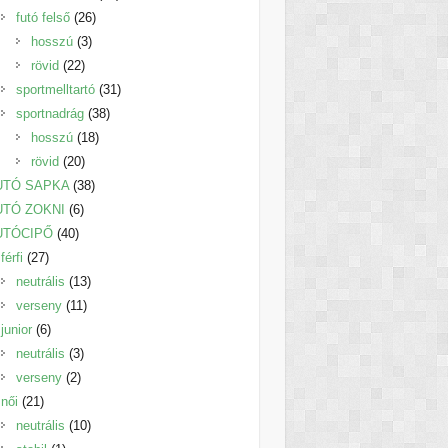
26
termék
futó felső
26
3
termék
hosszú
3
22
termék
rövid
22
termék
31
sportmelltartó
31
38
termék
sportnadrág
38
18
termék
hosszú
18
20
termék
rövid
20
termék
38
UTÓ SAPKA
38
6
termék
UTÓ ZOKNI
6
40
termék
UTÓCIPŐ
40
27
termék
férfi
27
termék
13
neutrális
13
11
termék
verseny
11
6
termék
junior
6
termék
3
neutrális
3
2
termék
verseny
2
21
termék
női
21
termék
10
neutrális
10