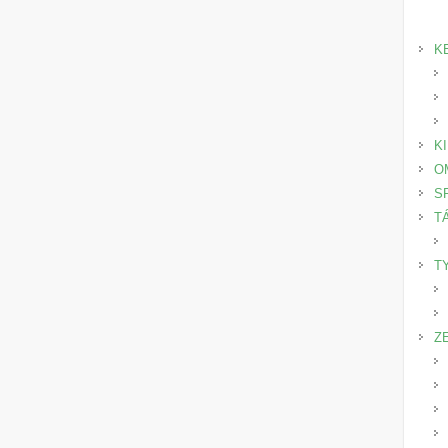
K
K
O
S
T
T
Z