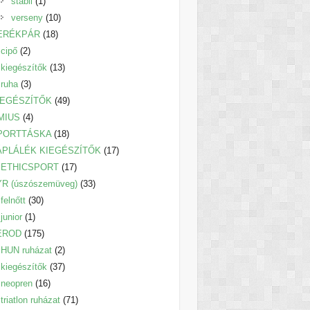
1
termék
stabil
1
termék
10
verseny
10
18
termék
ERÉKPÁR
18
2
termék
cipő
2
termék
13
kiegészítők
13
3
termék
ruha
3
termék
49
IEGÉSZÍTŐK
49
4
termék
MIUS
4
termék
18
PORTTÁSKA
18
termék
17
ÁPLÁLÉK KIEGÉSZÍTŐK
17
17
termék
ETHICSPORT
17
termék
33
YR (úszószemüveg)
33
30
termék
felnőtt
30
1
termék
junior
1
termék
175
EROD
175
termék
2
HUN ruházat
2
termék
37
kiegészítők
37
16
termék
neopren
16
termék
71
triatlon ruházat
71