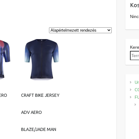
Kos
Ninc
Ker
Un
C
ERO
CRAFT BIKE JERSEY
F
ADV AERO
BLAZE/JADE MAN
Ennek