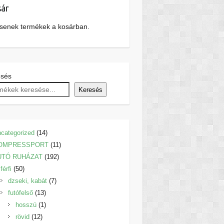
ár
senek termékek a kosárban.
esés
Keresés
14
categorized
14
termék
11
OMPRESSPORT
11
192
termék
UTÓ RUHÁZAT
192
50
termék
férfi
50
termék
7
dzseki, kabát
7
13
termék
futófelső
13
termék
1
hosszú
1
12
termék
rövid
12