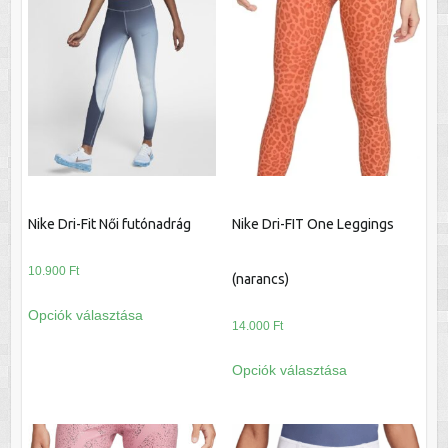
variációja
variációja
van.
van.
A
A
változatok
változatok
a
a
termékoldalon
termékoldalon
választhatók
választhatók
ki
ki
Nike Dri-Fit Női futónadrág
Nike Dri-FIT One Leggings
10.900
Ft
(narancs)
Ennek
Opciók választása
a
14.000
Ft
terméknek
Ennek
Opciók választása
több
a
variációja
terméknek
van.
több
A