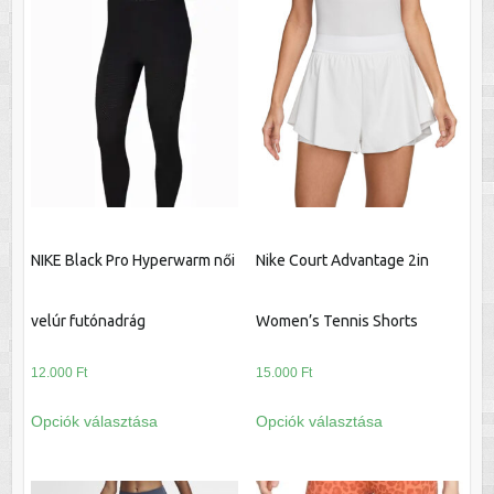
több
több
variációja
variációja
van.
van.
A
A
változatok
változatok
a
a
termékoldalon
termékoldalon
választhatók
választhatók
ki
ki
NIKE Black Pro Hyperwarm női
Nike Court Advantage 2in
velúr futónadrág
Women’s Tennis Shorts
12.000
Ft
15.000
Ft
Ennek
Ennek
Opciók választása
Opciók választása
a
a
terméknek
terméknek
több
több