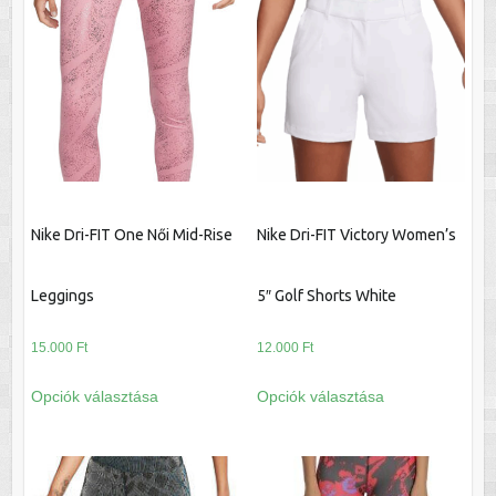
variációja
változatok
van.
a
A
termékoldalon
változatok
választhatók
a
ki
termékoldalon
választhatók
ki
Nike Dri-FIT One Női Mid-Rise
Nike Dri-FIT Victory Women’s
Leggings
5″ Golf Shorts White
15.000
Ft
12.000
Ft
Ennek
Ennek
Opciók választása
Opciók választása
a
a
terméknek
terméknek
több
több
variációja
variációja