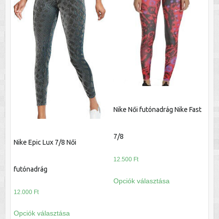
van.
van.
A
A
változatok
változatok
a
a
termékoldalon
termékoldalon
választhatók
választhatók
ki
ki
Nike Női futónadrág Nike Fast
7/8
Nike Epic Lux 7/8 Női
12.500
Ft
futónadrág
Ennek
Opciók választása
a
12.000
Ft
terméknek
Ennek
több
Opciók választása
a