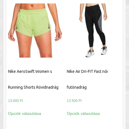
változatok
több
a
variációja
termékoldalon
van.
választhatók
A
ki
változatok
a
termékoldalon
választhatók
ki
Nike AeroSwift Women s
Nike Air Dri-FIT Fast női
Running Shorts Rövidnadrág
futónadrág
13.000
Ft
13.500
Ft
Ennek
Ennek
Opciók választása
Opciók választása
a
a
terméknek
terméknek