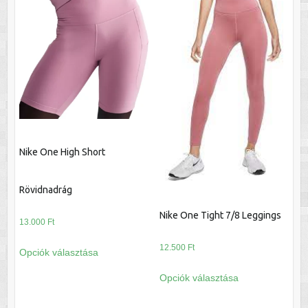
variációja
variációja
van.
van.
A
A
változatok
változatok
a
a
termékoldalon
termékoldalon
választhatók
választhatók
ki
ki
Nike One High Short
Rövidnadrág
Nike One Tight 7/8 Leggings
13.000
Ft
Ennek
12.500
Ft
Opciók választása
a
Ennek
terméknek
Opciók választása
a
több
terméknek