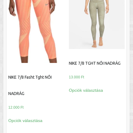
NIKE 7/8 TGHT NŐI NADRÁG
NIKE 7/8 Fasht Tght NŐI
13.000
Ft
Ennek
Opciók választása
a
NADRÁG
terméknek
több
12.000
Ft
variációja
Ennek
Opciók választása
van.
a
A
terméknek