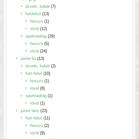
termék
7
dzseki, kabát
7
13
termék
futófelső
13
termék
1
hosszú
1
12
termék
rövid
12
termék
29
sportnadrág
29
5
termék
hosszú
5
24
termék
rövid
24
13
termék
junior fiú
13
termék
2
dzseki, kabát
2
10
termék
futó felső
10
1
termék
hosszú
1
8
termék
rövid
8
termék
1
sportnadrág
1
1
termék
rövid
1
termék
23
junior lány
23
termék
11
futó felső
11
2
termék
hosszú
2
9
termék
rövid
9