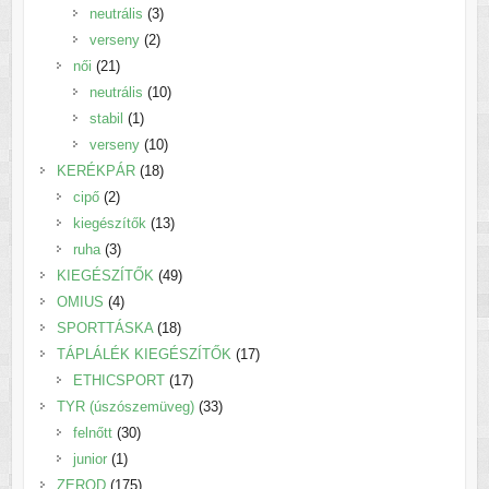
termék
3
neutrális
3
2
termék
verseny
2
21
termék
női
21
termék
10
neutrális
10
1
termék
stabil
1
termék
10
verseny
10
18
termék
KERÉKPÁR
18
2
termék
cipő
2
termék
13
kiegészítők
13
3
termék
ruha
3
termék
49
KIEGÉSZÍTŐK
49
4
termék
OMIUS
4
termék
18
SPORTTÁSKA
18
termék
17
TÁPLÁLÉK KIEGÉSZÍTŐK
17
17
termék
ETHICSPORT
17
termék
33
TYR (úszószemüveg)
33
30
termék
felnőtt
30
1
termék
junior
1
termék
175
ZEROD
175