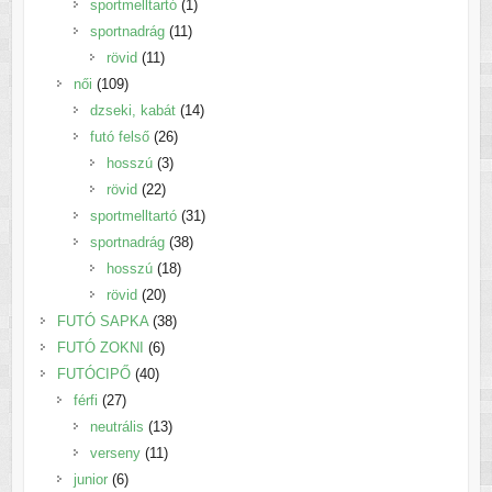
termék
1
sportmelltartó
1
11
termék
sportnadrág
11
11
termék
rövid
11
109
termék
női
109
termék
14
dzseki, kabát
14
26
termék
futó felső
26
3
termék
hosszú
3
22
termék
rövid
22
termék
31
sportmelltartó
31
38
termék
sportnadrág
38
18
termék
hosszú
18
20
termék
rövid
20
termék
38
FUTÓ SAPKA
38
6
termék
FUTÓ ZOKNI
6
40
termék
FUTÓCIPŐ
40
27
termék
férfi
27
termék
13
neutrális
13
11
termék
verseny
11
6
termék
junior
6