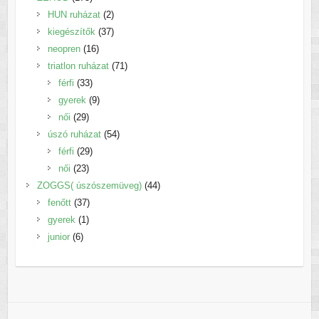
termék
2
HUN ruházat
2
termék
37
kiegészítők
37
16
termék
neopren
16
termék
71
triatlon ruházat
71
33
termék
férfi
33
termék
9
gyerek
9
29
termék
női
29
termék
54
úszó ruházat
54
29
termék
férfi
29
23
termék
női
23
termék
44
ZOGGS( úszószemüveg)
44
37
termék
fenőtt
37
1
termék
gyerek
1
6
termék
junior
6
termék