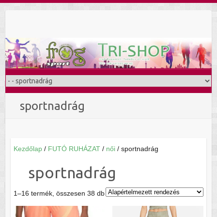
Skip
to
content
sportnadrág
Kezdőlap
/
FUTÓ RUHÁZAT
/
női
/ sportnadrág
sportnadrág
1–16 termék, összesen 38 db