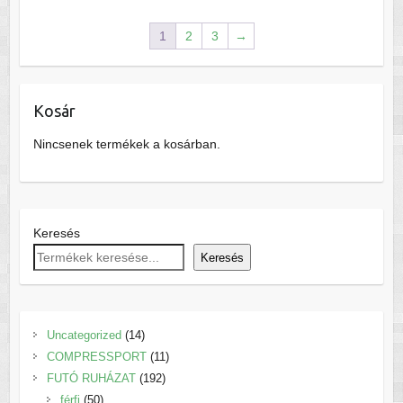
variációja
több
van.
variációja
1
2
3
→
A
van.
változatok
A
a
változatok
termékoldalon
Kosár
a
választhatók
termékoldalon
Nincsenek termékek a kosárban.
ki
választhatók
ki
Keresés
Keresés
14
Uncategorized
14
termék
11
COMPRESSPORT
11
192
termék
FUTÓ RUHÁZAT
192
50
termék
férfi
50