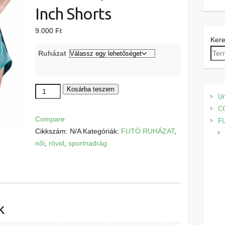
Inch Shorts
9.000
Ft
Ker
Ruházat
Nike
Kosárba teszem
Un
Tempo
C
Dri-
Compare
F
FIT
Cikkszám:
N/A
Kategóriák:
FUTÓ RUHÁZAT
,
3
női
,
rövid
,
sportnadrág
Inch
Shorts
mennyiség
k