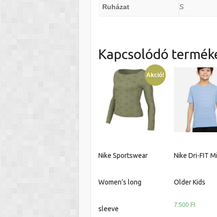
Ruházat
S
Kapcsolódó termék
Akció!
Nike Sportswear
Nike Dri-FIT M
Women’s long
Older Kids
7.500
Ft
sleeve