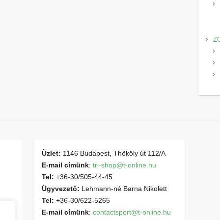
Z
Üzlet:
1146 Budapest, Thököly út 112/A
E-mail címünk
:
tri-shop@t-online.hu
Tel:
+36-30/505-44-45
Ügyvezető:
Lehmann-né Barna Nikolett
Tel:
+36-30/622-5265
E-mail címünk
:
contactsport@t-online.hu