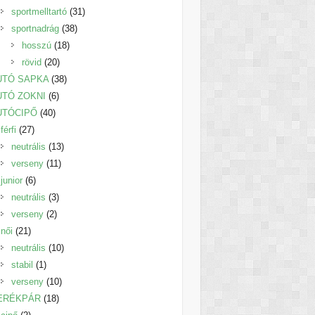
termék
31
sportmelltartó
31
38
termék
sportnadrág
38
18
termék
hosszú
18
20
termék
rövid
20
termék
38
UTÓ SAPKA
38
6
termék
UTÓ ZOKNI
6
40
termék
UTÓCIPŐ
40
27
termék
férfi
27
termék
13
neutrális
13
11
termék
verseny
11
6
termék
junior
6
termék
3
neutrális
3
2
termék
verseny
2
21
termék
női
21
termék
10
neutrális
10
1
termék
stabil
1
termék
10
verseny
10
18
termék
ERÉKPÁR
18
2
termék