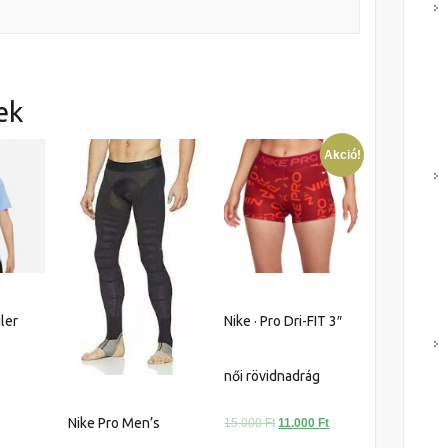
ek
Akció!
iler
Nike · Pro Dri-FIT 3″
női rövidnadrág
Nike Pro Men’s
Original
Current
15.000
Ft
11.000
Ft
price
price