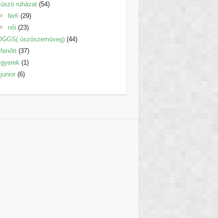
termék
54
úszó ruházat
54
29
termék
férfi
29
23
termék
női
23
termék
44
OGGS( úszószemüveg)
44
37
termék
fenőtt
37
1
termék
gyerek
1
6
termék
junior
6
termék