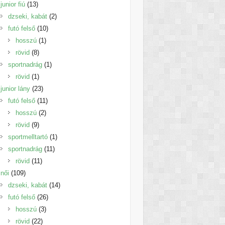
13
termék
junior fiú
13
termék
2
dzseki, kabát
2
10
termék
futó felső
10
1
termék
hosszú
1
8
termék
rövid
8
termék
1
sportnadrág
1
1
termék
rövid
1
termék
23
junior lány
23
termék
11
futó felső
11
2
termék
hosszú
2
9
termék
rövid
9
termék
1
sportmelltartó
1
11
termék
sportnadrág
11
11
termék
rövid
11
109
termék
női
109
termék
14
dzseki, kabát
14
26
termék
futó felső
26
3
termék
hosszú
3
22
termék
rövid
22