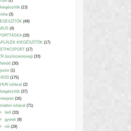
cipő
2
termék
13
kiegészítők
13
3
termék
ruha
3
termék
49
IEGÉSZÍTŐK
49
4
termék
MIUS
4
termék
18
PORTTÁSKA
18
termék
17
ÁPLÁLÉK KIEGÉSZÍTŐK
17
17
termék
ETHICSPORT
17
termék
33
YR (úszószemüveg)
33
30
termék
felnőtt
30
1
termék
junior
1
termék
175
EROD
175
termék
2
HUN ruházat
2
termék
37
kiegészítők
37
16
termék
neopren
16
termék
71
triatlon ruházat
71
33
termék
férfi
33
termék
9
gyerek
9
29
termék
női
29