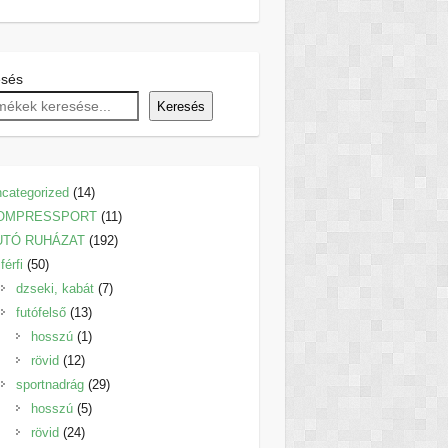
esés
Keresés
14
categorized
14
termék
11
OMPRESSPORT
11
192
termék
UTÓ RUHÁZAT
192
50
termék
férfi
50
termék
7
dzseki, kabát
7
13
termék
futófelső
13
termék
1
hosszú
1
12
termék
rövid
12
termék
29
sportnadrág
29
5
termék
hosszú
5
24
termék
rövid
24