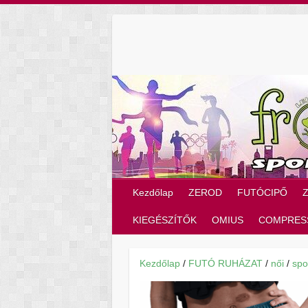
Skip
to
content
Kezdőlap
ZEROD
FUTÓCIPŐ
KIEGÉSZÍTŐK
OMIUS
COMPRES
Kezdőlap
/
FUTÓ RUHÁZAT
/
női
/
spo