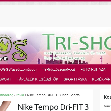
ZOGGS(úszószemüveg)
TYR(úszószemüveg)
FUTÓ RUHÁZAT
SPORT
TÁPLÁLÉK KIEGÉSZÍTŐK
SPORTTÁSKA
KERÉKPÁR
rtnadrág
/
rövid
/ Nike Tempo Dri-FIT 3 Inch Shorts
Kos
Nike Tempo Dri-FIT 3
Ninc