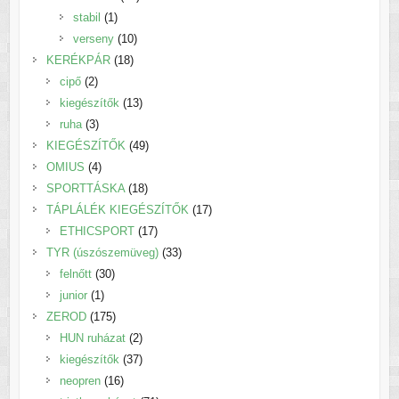
1
termék
stabil
1
termék
10
verseny
10
18
termék
KERÉKPÁR
18
2
termék
cipő
2
termék
13
kiegészítők
13
3
termék
ruha
3
termék
49
KIEGÉSZÍTŐK
49
4
termék
OMIUS
4
termék
18
SPORTTÁSKA
18
termék
17
TÁPLÁLÉK KIEGÉSZÍTŐK
17
17
termék
ETHICSPORT
17
termék
33
TYR (úszószemüveg)
33
30
termék
felnőtt
30
1
termék
junior
1
termék
175
ZEROD
175
termék
2
HUN ruházat
2
termék
37
kiegészítők
37
16
termék
neopren
16