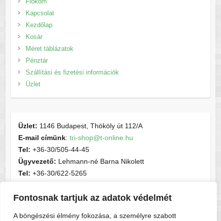
Fiókom
Kapcsolat
Kezdőlap
Kosár
Méret táblázatok
Pénztár
Szállítási és fizetési információk
Üzlet
Üzlet:
1146 Budapest, Thököly út 112/A
E-mail címünk
:
tri-shop@t-online.hu
Tel:
+36-30/505-44-45
Ügyvezető:
Lehmann-né Barna Nikolett
Tel:
+36-30/622-5265
E-mail címünk
:
contactsport@t-online.hu
Fontosnak tartjuk az adatok védelmét
Cégjegyzékszám:
cg05-06-015156
Adószám:
28716440-2-05
A böngészési élmény fokozása, a személyre szabott