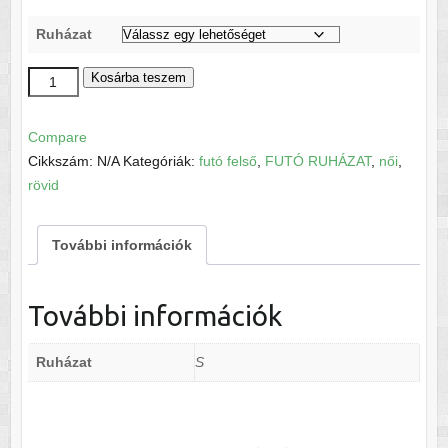
Ruházat
Nike
Kosárba teszem
Air
DriFIT
Compare
TShirt
Cikkszám:
N/A
Kategóriák:
futó felső
,
FUTÓ RUHÁZAT
,
női
,
W
rövid
mennyiség
További információk
További információk
Ruházat
S