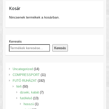
változatok
van.
a
Kosár
A
termékoldalon
változatok
Nincsenek termékek a kosárban.
választhatók
a
ki
termékoldalon
választhatók
ki
Keresés
Keresés
14
Uncategorized
14
termék
11
COMPRESSPORT
11
192
termék
FUTÓ RUHÁZAT
192
50
termék
férfi
50
termék
7
dzseki, kabát
7
13
termék
futófelső
13
termék
1
hosszú
1