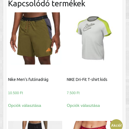
Kapcsolódó termékek
Nike Men’s futónadrág
NIKE Dri-Fit T-shirt kids
10.500
Ft
7.500
Ft
Ennek
Ennek
Opciók választása
Opciók választása
a
a
terméknek
terméknek
több
több
Akció!
variációja
variációja