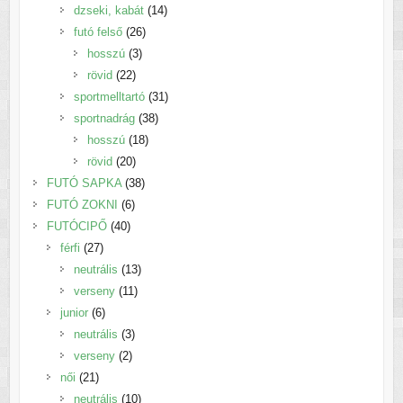
termék
14
dzseki, kabát
14
26
termék
futó felső
26
3
termék
hosszú
3
22
termék
rövid
22
termék
31
sportmelltartó
31
38
termék
sportnadrág
38
18
termék
hosszú
18
20
termék
rövid
20
termék
38
FUTÓ SAPKA
38
6
termék
FUTÓ ZOKNI
6
40
termék
FUTÓCIPŐ
40
27
termék
férfi
27
termék
13
neutrális
13
11
termék
verseny
11
6
termék
junior
6
termék
3
neutrális
3
2
termék
verseny
2
21
termék
női
21
termék
10
neutrális
10