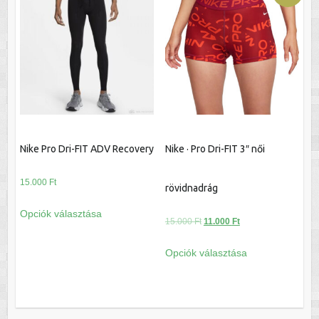
van.
van.
A
A
változatok
változatok
a
a
termékoldalon
termékoldalon
választhatók
választhatók
ki
ki
Nike Pro Dri-FIT ADV Recovery
Nike · Pro Dri-FIT 3″ női
15.000
Ft
rövidnadrág
Ennek
Opciók választása
a
Original
Current
15.000
Ft
11.000
Ft
terméknek
price
price
Ennek
Opciók választása
több
was:
is:
a
variációja
15.000 Ft.
11.000 Ft.
terméknek
van.
több
A
variációja