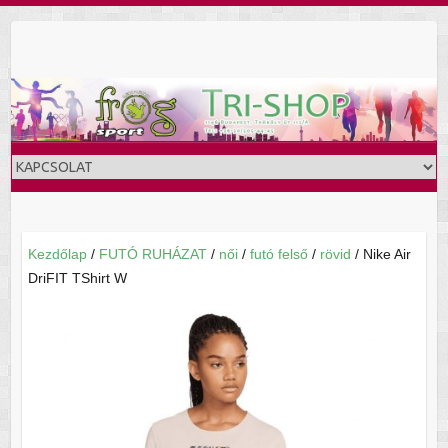
Skip
to
content
Kezdőlap
/
FUTÓ RUHÁZAT
/
női
/
futó felső
/
rövid
/ Nike Air
DriFIT TShirt W