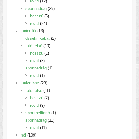
12
termék
rövid
12
termék
29
sportnadrág
29
5
termék
hosszú
5
24
termék
rövid
24
13
termék
junior fiú
13
termék
2
dzseki, kabát
2
10
termék
futó felső
10
1
termék
hosszú
1
8
termék
rövid
8
termék
1
sportnadrág
1
1
termék
rövid
1
termék
23
junior lány
23
termék
11
futó felső
11
2
termék
hosszú
2
9
termék
rövid
9
termék
1
sportmelltartó
1
11
termék
sportnadrág
11
11
termék
rövid
11
109
termék
női
109