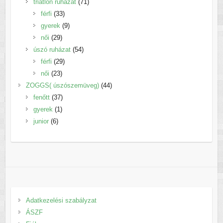
termék
71
triatlon ruházat
71
33
termék
férfi
33
termék
9
gyerek
9
29
termék
női
29
termék
54
úszó ruházat
54
29
termék
férfi
29
23
termék
női
23
termék
44
ZOGGS( úszószemüveg)
44
37
termék
fenőtt
37
1
termék
gyerek
1
6
termék
junior
6
termék
Adatkezelési szabályzat
ÁSZF