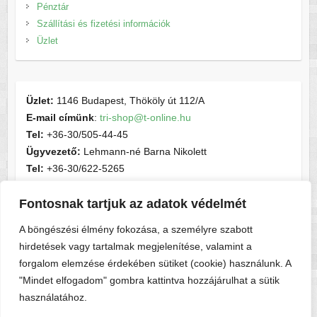
Pénztár
Szállítási és fizetési információk
Üzlet
Üzlet:
1146 Budapest, Thököly út 112/A
E-mail címünk
:
tri-shop@t-online.hu
Tel:
+36-30/505-44-45
Ügyvezető:
Lehmann-né Barna Nikolett
Tel:
+36-30/622-5265
E-mail címünk
:
contactsport@t-online.hu
Cégjegyzékszám:
cg05-06-015156
Fontosnak tartjuk az adatok védelmét
Adószám:
28716440-2-05
A böngészési élmény fokozása, a személyre szabott
hirdetések vagy tartalmak megjelenítése, valamint a
forgalom elemzése érdekében sütiket (cookie) használunk. A
"Mindet elfogadom" gombra kattintva hozzájárulhat a sütik
használatához.