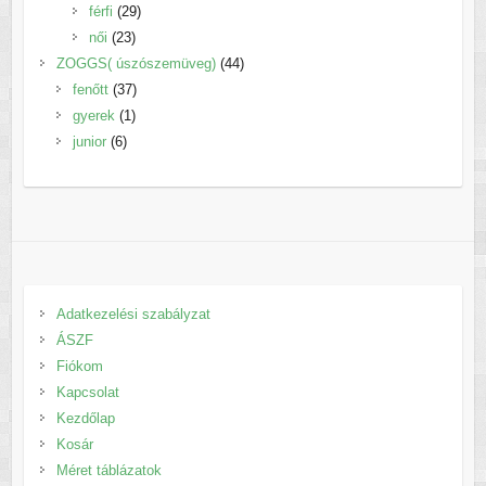
29
termék
férfi
29
23
termék
női
23
termék
44
ZOGGS( úszószemüveg)
44
37
termék
fenőtt
37
1
termék
gyerek
1
6
termék
junior
6
termék
Adatkezelési szabályzat
ÁSZF
Fiókom
Kapcsolat
Kezdőlap
Kosár
Méret táblázatok