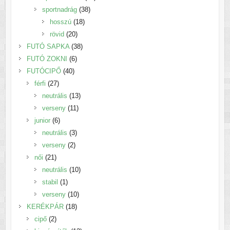
38
termék
sportnadrág
38
18
termék
hosszú
18
20
termék
rövid
20
termék
38
FUTÓ SAPKA
38
6
termék
FUTÓ ZOKNI
6
40
termék
FUTÓCIPŐ
40
27
termék
férfi
27
termék
13
neutrális
13
11
termék
verseny
11
6
termék
junior
6
termék
3
neutrális
3
2
termék
verseny
2
21
termék
női
21
termék
10
neutrális
10
1
termék
stabil
1
termék
10
verseny
10
18
termék
KERÉKPÁR
18
2
termék
cipő
2