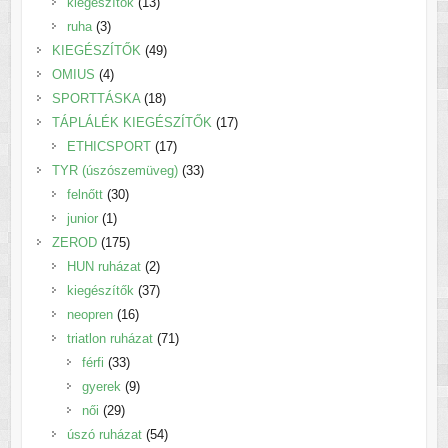
termék
13
kiegészítők
13
3
termék
ruha
3
termék
49
KIEGÉSZÍTŐK
49
4
termék
OMIUS
4
termék
18
SPORTTÁSKA
18
termék
17
TÁPLÁLÉK KIEGÉSZÍTŐK
17
17
termék
ETHICSPORT
17
termék
33
TYR (úszószemüveg)
33
30
termék
felnőtt
30
1
termék
junior
1
termék
175
ZEROD
175
termék
2
HUN ruházat
2
termék
37
kiegészítők
37
16
termék
neopren
16
termék
71
triatlon ruházat
71
33
termék
férfi
33
termék
9
gyerek
9
29
termék
női
29
termék
54
úszó ruházat
54