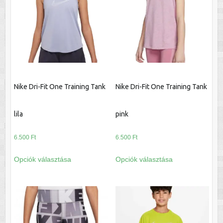
A
A
változatok
változatok
a
a
termékoldalon
termékoldalon
választhatók
választhatók
ki
ki
Nike Dri-Fit One Training Tank
Nike Dri-Fit One Training Tank
lila
pink
6.500
Ft
6.500
Ft
Ennek
Ennek
Opciók választása
Opciók választása
a
a
terméknek
terméknek
több
több
variációja
variációja
van.
van.