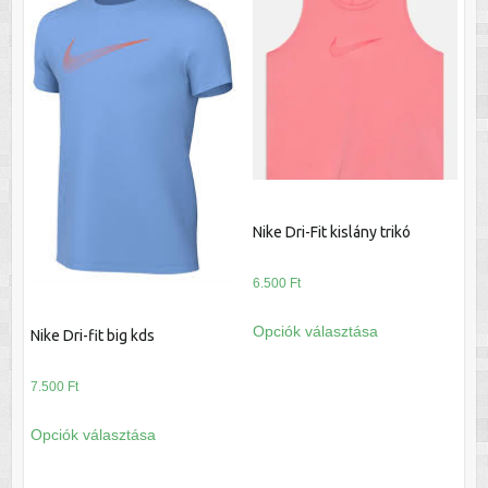
Nike Dri-Fit kislány trikó
6.500
Ft
Ennek
Opciók választása
Nike Dri-fit big kds
a
terméknek
7.500
Ft
több
Ennek
variációja
Opciók választása
a
van.
terméknek
A