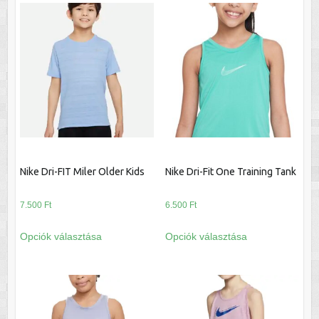
több
változatok
variációja
a
van.
termékoldalon
A
választhatók
változatok
ki
a
termékoldalon
választhatók
ki
Nike Dri-FIT Miler Older Kids
Nike Dri-Fit One Training Tank
7.500
Ft
6.500
Ft
Ennek
Ennek
Opciók választása
Opciók választása
a
a
terméknek
terméknek
több
több
variációja
variációja
van.
van.