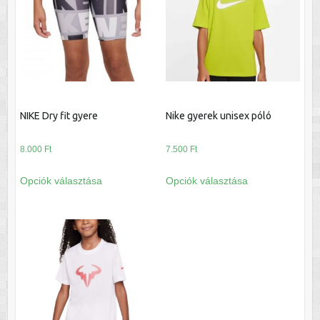
A
A
változatok
változatok
a
a
termékoldalon
termékoldalon
választhatók
választhatók
ki
ki
NIKE Dry fit gyere
Nike gyerek unisex póló
8.000
Ft
7.500
Ft
Ennek
Ennek
Opciók választása
Opciók választása
a
a
terméknek
terméknek
több
több
variációja
variációja
van.
van.
A
A
változatok
változatok
a
a