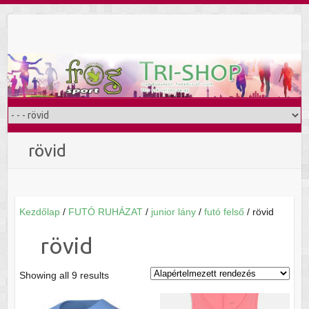
Skip
to
content
rövid
Kezdőlap
/
FUTÓ RUHÁZAT
/
junior lány
/
futó felső
/ rövid
rövid
Showing all 9 results