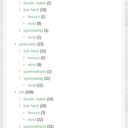
termék
2
dzseki, kabát
2
10
termék
futó felső
10
1
termék
hosszú
1
8
termék
rövid
8
termék
1
sportnadrág
1
1
termék
rövid
1
termék
23
junior lány
23
termék
11
futó felső
11
2
termék
hosszú
2
9
termék
rövid
9
termék
1
sportmelltartó
1
11
termék
sportnadrág
11
11
termék
rövid
11
109
termék
női
109
termék
14
dzseki, kabát
14
26
termék
futó felső
26
3
termék
hosszú
3
22
termék
rövid
22
termék
31
sportmelltartó
31