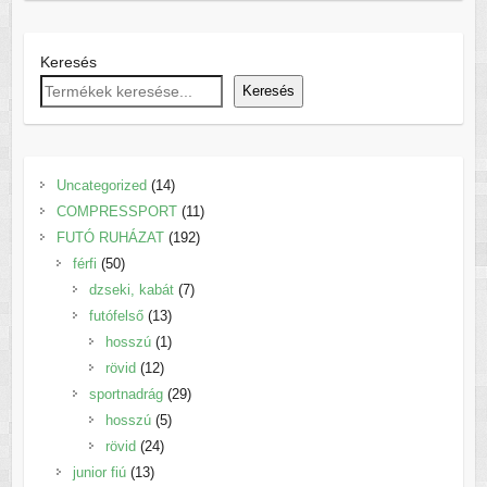
választhatók
ki
Keresés
Keresés
14
Uncategorized
14
termék
11
COMPRESSPORT
11
192
termék
FUTÓ RUHÁZAT
192
50
termék
férfi
50
termék
7
dzseki, kabát
7
13
termék
futófelső
13
termék
1
hosszú
1
12
termék
rövid
12
termék
29
sportnadrág
29
5
termék
hosszú
5
24
termék
rövid
24
13
termék
junior fiú
13