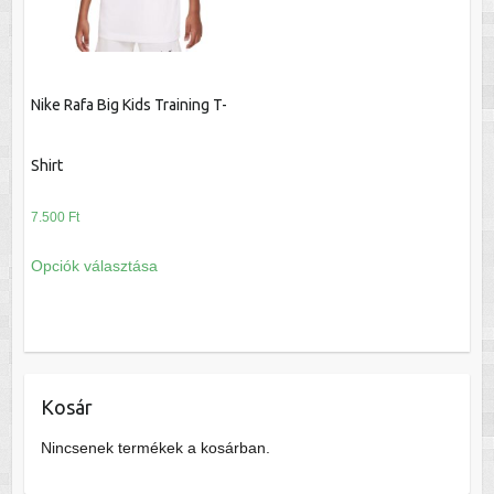
termékoldalon
termékoldalon
választhatók
választhatók
ki
ki
Nike Rafa Big Kids Training T-
Shirt
7.500
Ft
Ennek
Opciók választása
a
terméknek
több
variációja
van.
Kosár
A
változatok
Nincsenek termékek a kosárban.
a
termékoldalon