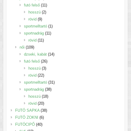
termék
11
futó felső
11
2
termék
hosszú
2
9
termék
rövid
9
termék
1
sportmelltartó
1
11
termék
sportnadrág
11
11
termék
rövid
11
109
termék
női
109
termék
14
dzseki, kabát
14
26
termék
futó felső
26
3
termék
hosszú
3
22
termék
rövid
22
termék
31
sportmelltartó
31
38
termék
sportnadrág
38
18
termék
hosszú
18
20
termék
rövid
20
termék
38
FUTÓ SAPKA
38
6
termék
FUTÓ ZOKNI
6
40
termék
FUTÓCIPŐ
40