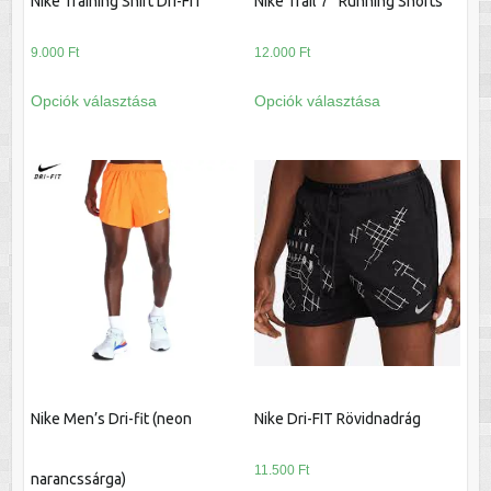
Nike Training Shirt Dri-FIT
Nike Trail 7” Running Shorts
9.000
Ft
12.000
Ft
Ennek
Ennek
Opciók választása
Opciók választása
a
a
terméknek
terméknek
több
több
variációja
variációja
van.
van.
A
A
változatok
változatok
a
a
termékoldalon
termékoldalon
választhatók
választhatók
ki
ki
Nike Men’s Dri-fit (neon
Nike Dri-FIT Rövidnadrág
11.500
Ft
narancssárga)