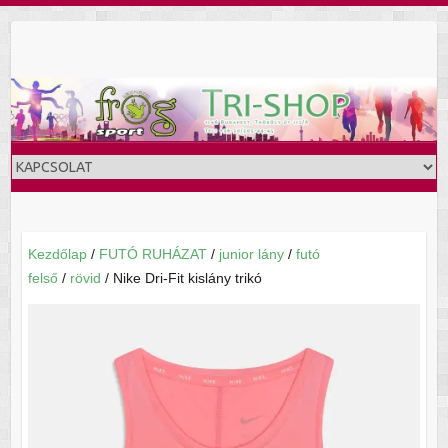
Skip
to
content
Kezdőlap
/
FUTÓ RUHÁZAT
/
junior lány
/
futó
felső
/
rövid
/ Nike Dri-Fit kislány trikó