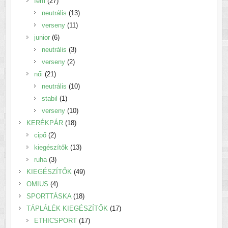
27
termék
férfi
27
termék
13
neutrális
13
11
termék
verseny
11
6
termék
junior
6
termék
3
neutrális
3
2
termék
verseny
2
21
termék
női
21
termék
10
neutrális
10
1
termék
stabil
1
termék
10
verseny
10
18
termék
KERÉKPÁR
18
2
termék
cipő
2
termék
13
kiegészítők
13
3
termék
ruha
3
termék
49
KIEGÉSZÍTŐK
49
4
termék
OMIUS
4
termék
18
SPORTTÁSKA
18
termék
17
TÁPLÁLÉK KIEGÉSZÍTŐK
17
17
termék
ETHICSPORT
17