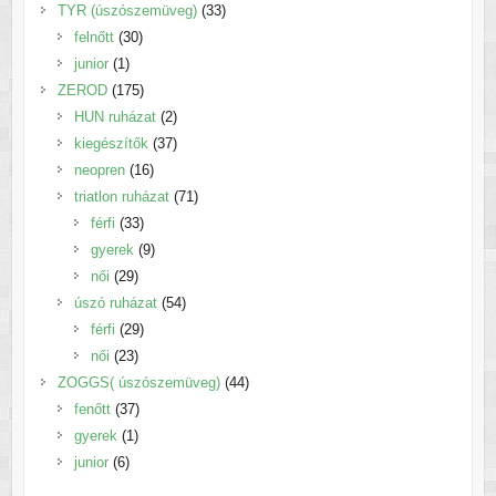
termék
33
TYR (úszószemüveg)
33
30
termék
felnőtt
30
1
termék
junior
1
termék
175
ZEROD
175
termék
2
HUN ruházat
2
termék
37
kiegészítők
37
16
termék
neopren
16
termék
71
triatlon ruházat
71
33
termék
férfi
33
termék
9
gyerek
9
29
termék
női
29
termék
54
úszó ruházat
54
29
termék
férfi
29
23
termék
női
23
termék
44
ZOGGS( úszószemüveg)
44
37
termék
fenőtt
37
1
termék
gyerek
1
6
termék
junior
6
termék