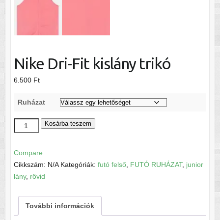
Nike Dri-Fit kislány trikó
6.500
Ft
Ruházat
Nike
Kosárba teszem
Dri-
Fit
Compare
kislány
Cikkszám:
N/A
Kategóriák:
futó felső
,
FUTÓ RUHÁZAT
,
junior
trikó
lány
,
rövid
mennyiség
További információk