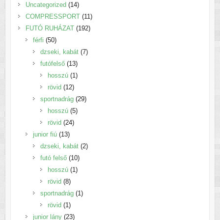
14
Uncategorized
14
termék
11
COMPRESSPORT
11
192
termék
FUTÓ RUHÁZAT
192
50
termék
férfi
50
termék
7
dzseki, kabát
7
13
termék
futófelső
13
termék
1
hosszú
1
12
termék
rövid
12
termék
29
sportnadrág
29
5
termék
hosszú
5
24
termék
rövid
24
13
termék
junior fiú
13
termék
2
dzseki, kabát
2
10
termék
futó felső
10
1
termék
hosszú
1
8
termék
rövid
8
termék
1
sportnadrág
1
1
termék
rövid
1
termék
23
junior lány
23