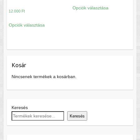
Ennek
Opciók választása
a
12.000
Ft
terméknek
Ennek
Opciók választása
több
a
variációja
terméknek
van.
több
A
variációja
változatok
van.
a
Kosár
A
termékoldalon
változatok
Nincsenek termékek a kosárban.
választhatók
a
ki
termékoldalon
választhatók
ki
Keresés
Keresés