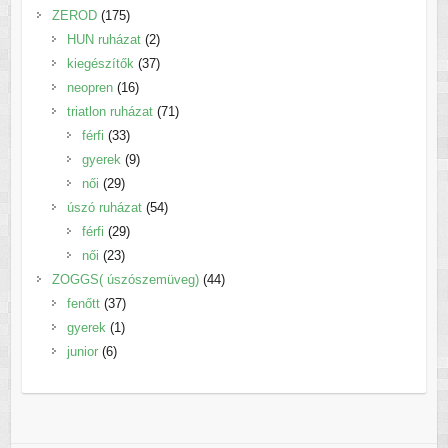
termék
175
ZEROD
175
termék
2
HUN ruházat
2
termék
37
kiegészítők
37
16
termék
neopren
16
termék
71
triatlon ruházat
71
33
termék
férfi
33
termék
9
gyerek
9
29
termék
női
29
termék
54
úszó ruházat
54
29
termék
férfi
29
23
termék
női
23
termék
44
ZOGGS( úszószemüveg)
44
37
termék
fenőtt
37
1
termék
gyerek
1
6
termék
junior
6
termék