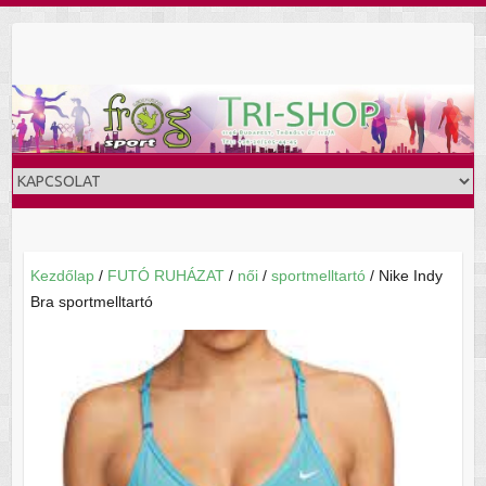
Skip
to
content
Kezdőlap
/
FUTÓ RUHÁZAT
/
női
/
sportmelltartó
/ Nike Indy
Bra sportmelltartó