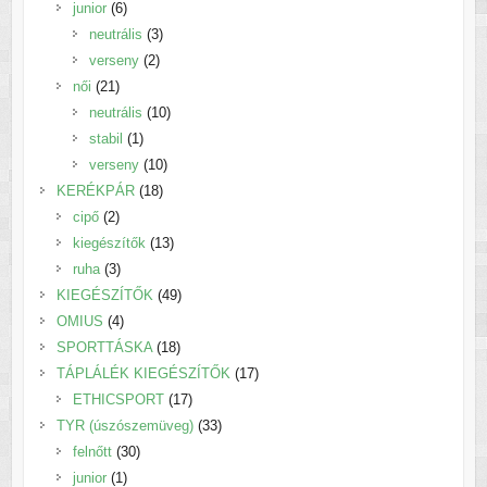
6
termék
junior
6
termék
3
neutrális
3
2
termék
verseny
2
21
termék
női
21
termék
10
neutrális
10
1
termék
stabil
1
termék
10
verseny
10
18
termék
KERÉKPÁR
18
2
termék
cipő
2
termék
13
kiegészítők
13
3
termék
ruha
3
termék
49
KIEGÉSZÍTŐK
49
4
termék
OMIUS
4
termék
18
SPORTTÁSKA
18
termék
17
TÁPLÁLÉK KIEGÉSZÍTŐK
17
17
termék
ETHICSPORT
17
termék
33
TYR (úszószemüveg)
33
30
termék
felnőtt
30
1
termék
junior
1