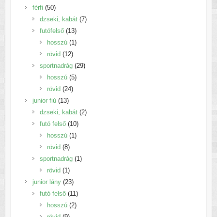
50
termék
férfi
50
termék
7
dzseki, kabát
7
13
termék
futófelső
13
termék
1
hosszú
1
12
termék
rövid
12
termék
29
sportnadrág
29
5
termék
hosszú
5
24
termék
rövid
24
13
termék
junior fiú
13
termék
2
dzseki, kabát
2
10
termék
futó felső
10
1
termék
hosszú
1
8
termék
rövid
8
termék
1
sportnadrág
1
1
termék
rövid
1
termék
23
junior lány
23
termék
11
futó felső
11
2
termék
hosszú
2
9
termék
rövid
9