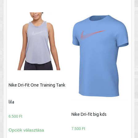
variációja
terméknek
van.
több
A
variációja
változatok
van.
a
A
termékoldalon
változatok
választhatók
a
ki
termékoldalon
választhatók
ki
Nike Dri-Fit One Training Tank
lila
Nike Dri-fit big kds
6.500
Ft
Ennek
7.500
Ft
Opciók választása
a
Ennek