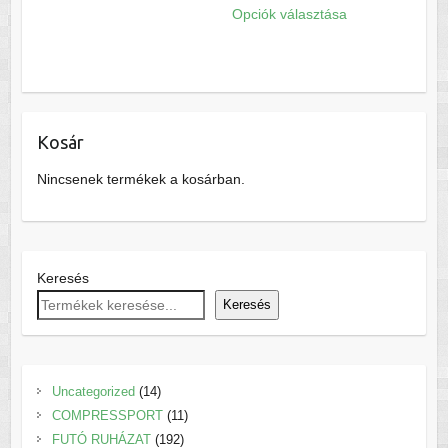
terméknek
Opciók választása
a
több
terméknek
variációja
több
van.
variációja
A
van.
változatok
Kosár
A
a
változatok
termékoldalon
Nincsenek termékek a kosárban.
a
választhatók
termékoldalon
ki
választhatók
ki
Keresés
Keresés
14
Uncategorized
14
termék
11
COMPRESSPORT
11
192
termék
FUTÓ RUHÁZAT
192