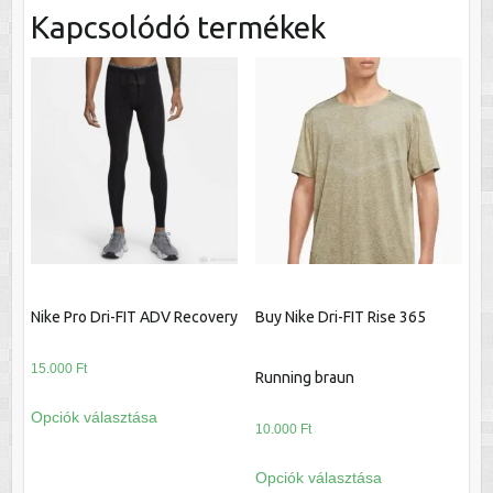
Kapcsolódó termékek
Nike Pro Dri-FIT ADV Recovery
Buy Nike Dri-FIT Rise 365
15.000
Ft
Running braun
Ennek
Opciók választása
a
10.000
Ft
terméknek
Ennek
Opciók választása
több
a