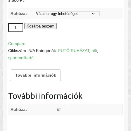
9.500
Ft
Ruházat
Nike
Kosárba teszem
Indy
Bra
Compare
sportmelltartó
Cikkszám:
N/A
Kategóriák:
FUTÓ RUHÁZAT
,
női
,
mennyiség
sportmelltartó
További információk
További információk
Ruházat
M