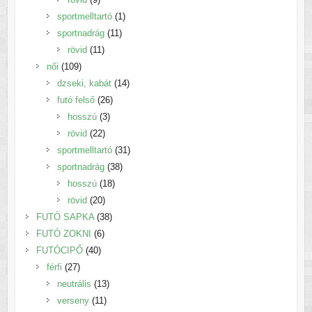
termék
1
sportmelltartó
1
11
termék
sportnadrág
11
11
termék
rövid
11
109
termék
női
109
termék
14
dzseki, kabát
14
26
termék
futó felső
26
3
termék
hosszú
3
22
termék
rövid
22
termék
31
sportmelltartó
31
38
termék
sportnadrág
38
18
termék
hosszú
18
20
termék
rövid
20
termék
38
FUTÓ SAPKA
38
6
termék
FUTÓ ZOKNI
6
40
termék
FUTÓCIPŐ
40
27
termék
férfi
27
termék
13
neutrális
13
11
termék
verseny
11