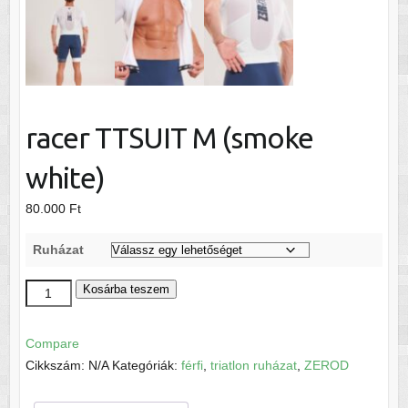
racer TTSUIT M (smoke
white)
80.000
Ft
Ruházat
racer
Kosárba teszem
TTSUIT
M
Compare
(smoke
Cikkszám:
N/A
Kategóriák:
férfi
,
triatlon ruházat
,
ZEROD
white)
mennyiség