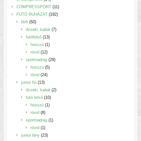
termék
11
COMPRESSPORT
11
192
termék
FUTÓ RUHÁZAT
192
50
termék
férfi
50
termék
7
dzseki, kabát
7
13
termék
futófelső
13
termék
1
hosszú
1
12
termék
rövid
12
termék
29
sportnadrág
29
5
termék
hosszú
5
24
termék
rövid
24
13
termék
junior fiú
13
termék
2
dzseki, kabát
2
10
termék
futó felső
10
1
termék
hosszú
1
8
termék
rövid
8
termék
1
sportnadrág
1
1
termék
rövid
1
termék
23
junior lány
23