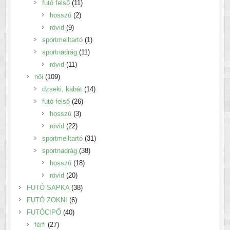
termék
11
futó felső
11
2
termék
hosszú
2
9
termék
rövid
9
termék
1
sportmelltartó
1
11
termék
sportnadrág
11
11
termék
rövid
11
109
termék
női
109
termék
14
dzseki, kabát
14
26
termék
futó felső
26
3
termék
hosszú
3
22
termék
rövid
22
termék
31
sportmelltartó
31
38
termék
sportnadrág
38
18
termék
hosszú
18
20
termék
rövid
20
termék
38
FUTÓ SAPKA
38
6
termék
FUTÓ ZOKNI
6
40
termék
FUTÓCIPŐ
40
27
termék
férfi
27