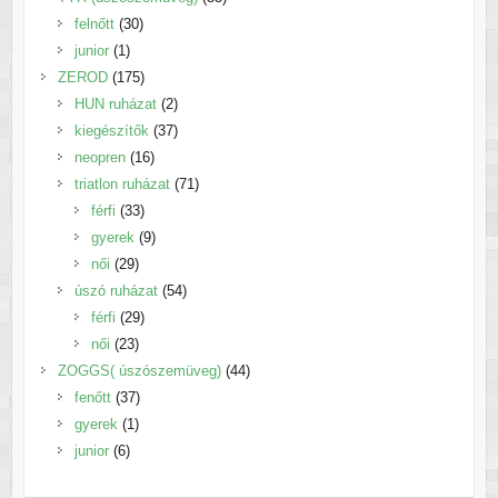
30
termék
felnőtt
30
1
termék
junior
1
termék
175
ZEROD
175
termék
2
HUN ruházat
2
termék
37
kiegészítők
37
16
termék
neopren
16
termék
71
triatlon ruházat
71
33
termék
férfi
33
termék
9
gyerek
9
29
termék
női
29
termék
54
úszó ruházat
54
29
termék
férfi
29
23
termék
női
23
termék
44
ZOGGS( úszószemüveg)
44
37
termék
fenőtt
37
1
termék
gyerek
1
6
termék
junior
6
termék