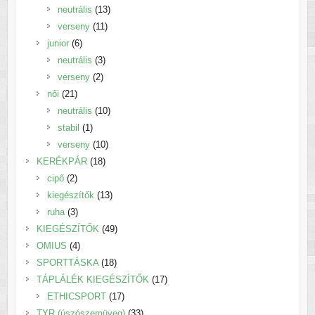
termék
13
neutrális
13
11
termék
verseny
11
6
termék
junior
6
termék
3
neutrális
3
2
termék
verseny
2
21
termék
női
21
termék
10
neutrális
10
1
termék
stabil
1
termék
10
verseny
10
18
termék
KERÉKPÁR
18
2
termék
cipő
2
termék
13
kiegészítők
13
3
termék
ruha
3
termék
49
KIEGÉSZÍTŐK
49
4
termék
OMIUS
4
termék
18
SPORTTÁSKA
18
termék
17
TÁPLÁLÉK KIEGÉSZÍTŐK
17
17
termék
ETHICSPORT
17
termék
33
TYR (úszószemüveg)
33