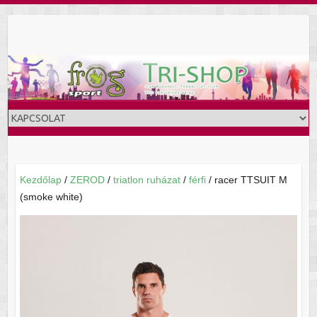
Skip
to
content
Kezdőlap
/
ZEROD
/
triatlon ruházat
/
férfi
/ racer TTSUIT M
(smoke white)