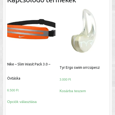
Nike – Slim Wasit Pack 3.0 –
Tyr Ergo swim orrcsipesz
Övtáska
3.000
Ft
6.500
Ft
Kosárba teszem
Ennek
Opciók választása
a
terméknek