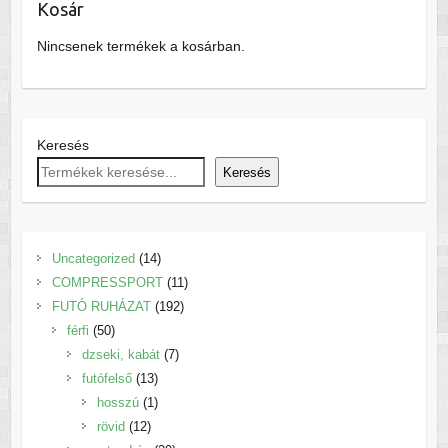
Kosár
Nincsenek termékek a kosárban.
Keresés
Keresés
14
Uncategorized
14
termék
11
COMPRESSPORT
11
192
termék
FUTÓ RUHÁZAT
192
50
termék
férfi
50
termék
7
dzseki, kabát
7
13
termék
futófelső
13
termék
1
hosszú
1
12
termék
rövid
12