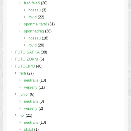
26
termék
futó felső
26
3
termék
hosszú
3
22
termék
rövid
22
termék
31
sportmelltartó
31
38
termék
sportnadrág
38
18
termék
hosszú
18
20
termék
rövid
20
termék
38
FUTÓ SAPKA
38
6
termék
FUTÓ ZOKNI
6
40
termék
FUTÓCIPŐ
40
27
termék
férfi
27
termék
13
neutrális
13
11
termék
verseny
11
6
termék
junior
6
termék
3
neutrális
3
2
termék
verseny
2
21
termék
női
21
termék
10
neutrális
10
1
termék
stabil
1