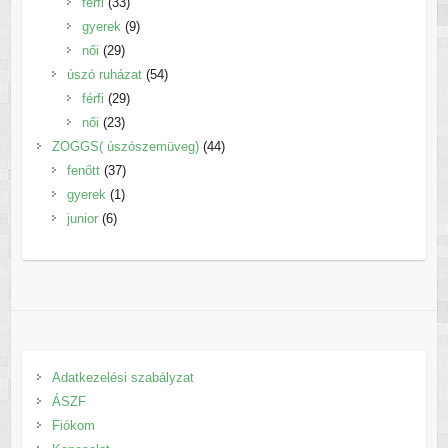
33
termék
férfi
33
termék
9
gyerek
9
29
termék
női
29
termék
54
úszó ruházat
54
29
termék
férfi
29
23
termék
női
23
termék
44
ZOGGS( úszószemüveg)
44
37
termék
fenőtt
37
1
termék
gyerek
1
6
termék
junior
6
termék
Adatkezelési szabályzat
ÁSZF
Fiókom