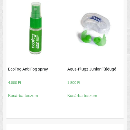
több
variációja
van.
A
változatok
a
termékoldalon
választhatók
ki
EcoFog Anti Fog spray
Aqua-Plugz Junior Füldugó
4.000
Ft
1.800
Ft
Kosárba teszem
Kosárba teszem