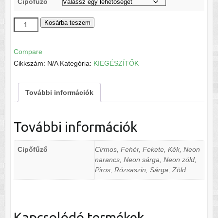
Cipőfűző
Gumis
Kosárba teszem
cipőfűző
bambo
Compare
mennyiség
Cikkszám:
N/A
Kategória:
KIEGÉSZÍTŐK
További információk
További információk
Cipőfűző
Cirmos, Fehér, Fekete, Kék, Neon
narancs, Neon sárga, Neon zöld,
Piros, Rózsaszin, Sárga, Zöld
Kapcsolódó termékek