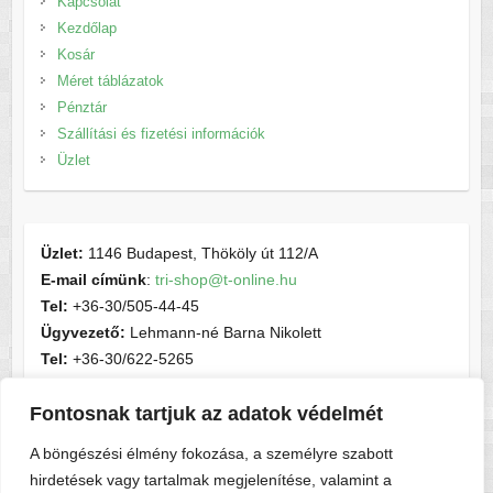
Kapcsolat
Kezdőlap
Kosár
Méret táblázatok
Pénztár
Szállítási és fizetési információk
Üzlet
Üzlet:
1146 Budapest, Thököly út 112/A
E-mail címünk
:
tri-shop@t-online.hu
Tel:
+36-30/505-44-45
Ügyvezető:
Lehmann-né Barna Nikolett
Tel:
+36-30/622-5265
E-mail címünk
:
contactsport@t-online.hu
Fontosnak tartjuk az adatok védelmét
Cégjegyzékszám:
cg05-06-015156
Adószám:
28716440-2-05
A böngészési élmény fokozása, a személyre szabott
hirdetések vagy tartalmak megjelenítése, valamint a