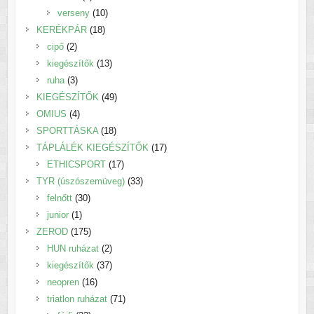
termék
10
verseny
10
18
termék
KERÉKPÁR
18
2
termék
cipő
2
termék
13
kiegészítők
13
3
termék
ruha
3
termék
49
KIEGÉSZÍTŐK
49
4
termék
OMIUS
4
termék
18
SPORTTÁSKA
18
termék
17
TÁPLÁLÉK KIEGÉSZÍTŐK
17
17
termék
ETHICSPORT
17
termék
33
TYR (úszószemüveg)
33
30
termék
felnőtt
30
1
termék
junior
1
termék
175
ZEROD
175
termék
2
HUN ruházat
2
termék
37
kiegészítők
37
16
termék
neopren
16
termék
71
triatlon ruházat
71