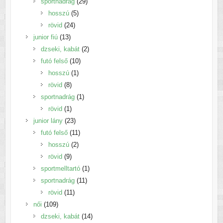
termék
29
sportnadrág
29
5
termék
hosszú
5
24
termék
rövid
24
13
termék
junior fiú
13
termék
2
dzseki, kabát
2
10
termék
futó felső
10
1
termék
hosszú
1
8
termék
rövid
8
termék
1
sportnadrág
1
1
termék
rövid
1
termék
23
junior lány
23
termék
11
futó felső
11
2
termék
hosszú
2
9
termék
rövid
9
termék
1
sportmelltartó
1
11
termék
sportnadrág
11
11
termék
rövid
11
109
termék
női
109
termék
14
dzseki, kabát
14