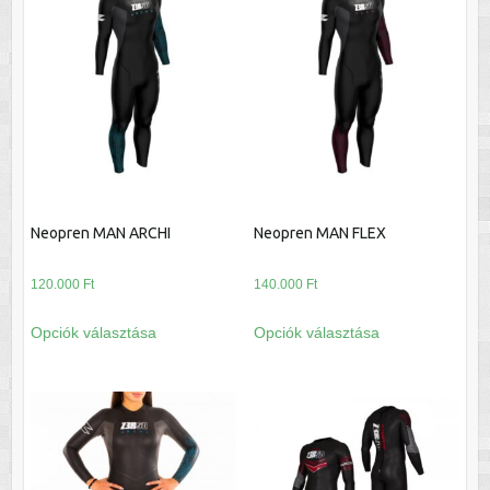
Neopren MAN ARCHI
Neopren MAN FLEX
120.000
Ft
140.000
Ft
Ennek
Ennek
Opciók választása
Opciók választása
a
a
terméknek
terméknek
több
több
variációja
variációja
van.
van.
A
A