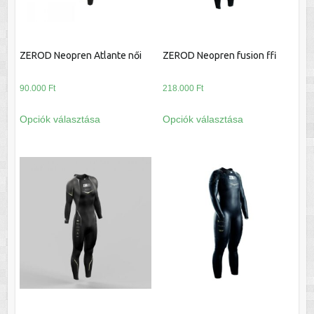
választhatók
választhatók
ki
ki
ZEROD Neopren Atlante női
ZEROD Neopren fusion ffi
90.000
Ft
218.000
Ft
Ennek
Ennek
Opciók választása
Opciók választása
a
a
terméknek
terméknek
több
több
variációja
variációja
van.
van.
A
A
változatok
változatok
a
a
termékoldalon
termékoldalon
választhatók
választhatók
ki
ki