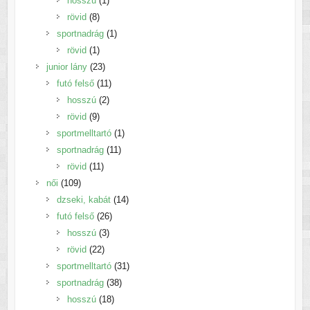
hosszú
1
8
termék
rövid
8
termék
1
sportnadrág
1
1
termék
rövid
1
termék
23
junior lány
23
termék
11
futó felső
11
2
termék
hosszú
2
9
termék
rövid
9
termék
1
sportmelltartó
1
11
termék
sportnadrág
11
11
termék
rövid
11
109
termék
női
109
termék
14
dzseki, kabát
14
26
termék
futó felső
26
3
termék
hosszú
3
22
termék
rövid
22
termék
31
sportmelltartó
31
38
termék
sportnadrág
38
18
termék
hosszú
18