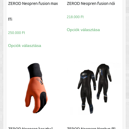
ZEROD Neopren fusion max
ZEROD Neopren fusion női
218.000
Ft
ffi
Ennek
Opciók választása
a
250.000
Ft
terméknek
Ennek
Opciók választása
több
a
variációja
terméknek
van.
több
A
variációja
változatok
van.
a
A
termékoldalon
változatok
választhatók
a
ki
termékoldalon
választhatók
ki