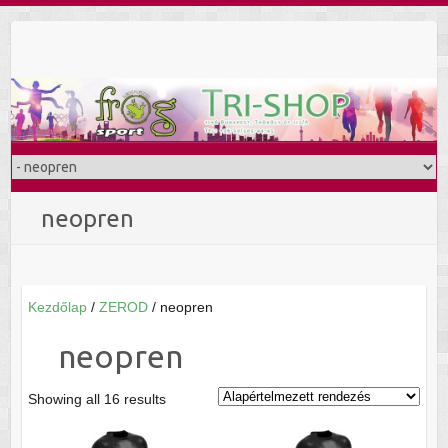
Skip
to
content
neopren
Kezdőlap
/
ZEROD
/ neopren
neopren
Showing all 16 results