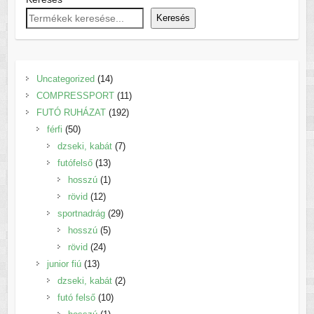
ki
ki
Keresés
14
Uncategorized
14
termék
11
COMPRESSPORT
11
192
termék
FUTÓ RUHÁZAT
192
50
termék
férfi
50
termék
7
dzseki, kabát
7
13
termék
futófelső
13
termék
1
hosszú
1
12
termék
rövid
12
termék
29
sportnadrág
29
5
termék
hosszú
5
24
termék
rövid
24
13
termék
junior fiú
13
termék
2
dzseki, kabát
2
10
termék
futó felső
10
1
termék