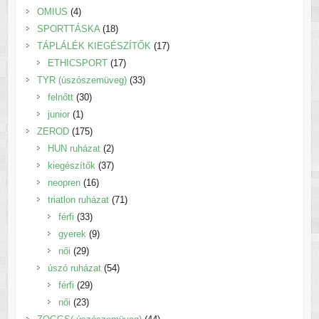
4
termék
OMIUS
4
termék
18
SPORTTÁSKA
18
termék
17
TÁPLÁLÉK KIEGÉSZÍTŐK
17
17
termék
ETHICSPORT
17
termék
33
TYR (úszószemüveg)
33
30
termék
felnőtt
30
1
termék
junior
1
termék
175
ZEROD
175
termék
2
HUN ruházat
2
termék
37
kiegészítők
37
16
termék
neopren
16
termék
71
triatlon ruházat
71
33
termék
férfi
33
termék
9
gyerek
9
29
termék
női
29
termék
54
úszó ruházat
54
29
termék
férfi
29
23
termék
női
23
termék
44