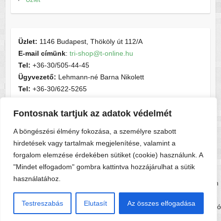
Üzlet:
1146 Budapest, Thököly út 112/A
E-mail címünk
:
tri-shop@t-online.hu
Tel:
+36-30/505-44-45
Ügyvezető:
Lehmann-né Barna Nikolett
Tel:
+36-30/622-5265
E-mail címünk
:
contactsport@t-online.hu
Cégjegyzékszám:
cg05-06-015156
Fontosnak tartjuk az adatok védelmét
Adószám:
28716440-2-05
A böngészési élmény fokozása, a személyre szabott
hirdetések vagy tartalmak megjelenítése, valamint a
forgalom elemzése érdekében sütiket (cookie) használunk. A
"Mindet elfogadom" gombra kattintva hozzájárulhat a sütik
használatához.
Copyright © 2026
Tri-shop
. A sablont készítette:
Colorlib
Működteti:
WordPress
Testreszabás
Elutasít
Az összes elfogadása