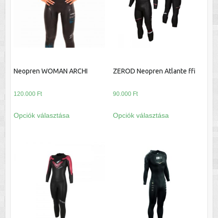
változatok
változatok
a
a
termékoldalon
termékoldalon
választhatók
választhatók
ki
ki
Neopren WOMAN ARCHI
ZEROD Neopren Atlante ffi
120.000
Ft
90.000
Ft
Ennek
Ennek
Opciók választása
Opciók választása
a
a
terméknek
terméknek
több
több
variációja
variációja
van.
van.
A
A
változatok
változatok
a
a
termékoldalon
termékoldalon