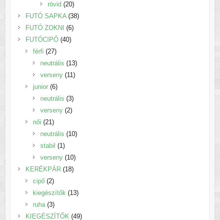
20
termék
rövid
20
termék
38
FUTÓ SAPKA
38
6
termék
FUTÓ ZOKNI
6
40
termék
FUTÓCIPŐ
40
27
termék
férfi
27
termék
13
neutrális
13
11
termék
verseny
11
6
termék
junior
6
termék
3
neutrális
3
2
termék
verseny
2
21
termék
női
21
termék
10
neutrális
10
1
termék
stabil
1
termék
10
verseny
10
18
termék
KERÉKPÁR
18
2
termék
cipő
2
termék
13
kiegészítők
13
3
termék
ruha
3
termék
49
KIEGÉSZÍTŐK
49