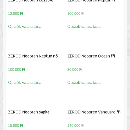
ZEROD Neopren kesztyű
ZEROD Neopren Neptun ffi
12.000
Ft
100.000
Ft
Ennek
Ennek
Opciók választása
Opciók választása
a
a
terméknek
terméknek
több
több
variációja
variációja
ZEROD Neopren Neptun női
ZEROD Neopren Ocean ffi
van.
van.
A
A
100.000
Ft
80.000
Ft
változatok
változatok
a
a
Ennek
Ennek
Opciók választása
Opciók választása
termékoldalon
termékoldalon
a
a
választhatók
választhatók
terméknek
terméknek
ki
ki
több
több
variációja
variációja
ZEROD Neopren sapka
ZEROD Neopren Vanguard ffi
van.
van.
A
A
15.000
Ft
140.000
Ft
változatok
változatok