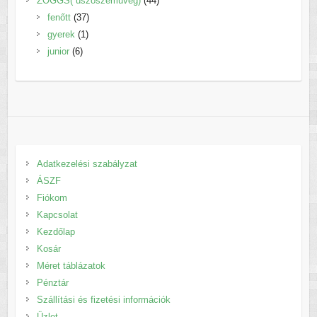
ZOGGS( úszószemüveg)
44
37
termék
fenőtt
37
1
termék
gyerek
1
6
termék
junior
6
termék
Adatkezelési szabályzat
ÁSZF
Fiókom
Kapcsolat
Kezdőlap
Kosár
Méret táblázatok
Pénztár
Szállítási és fizetési információk
Üzlet