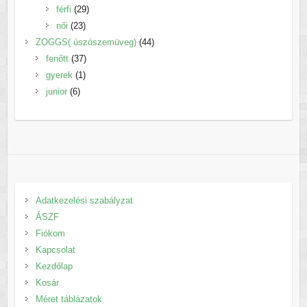
29
termék
férfi
29
23
termék
női
23
termék
44
ZOGGS( úszószemüveg)
44
37
termék
fenőtt
37
1
termék
gyerek
1
6
termék
junior
6
termék
Adatkezelési szabályzat
ÁSZF
Fiókom
Kapcsolat
Kezdőlap
Kosár
Méret táblázatok