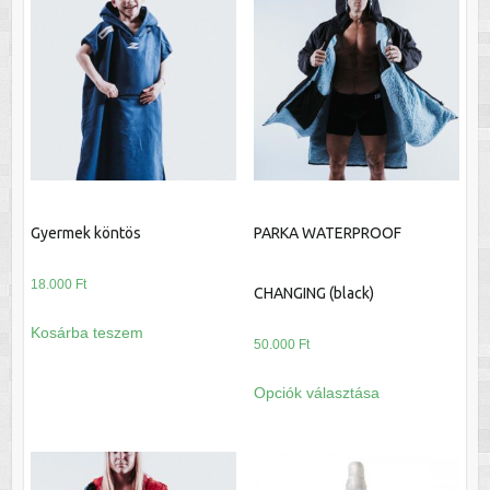
Gyermek köntös
PARKA WATERPROOF
18.000
Ft
CHANGING (black)
Kosárba teszem
50.000
Ft
Ennek
Opciók választása
a
terméknek
több
variációja