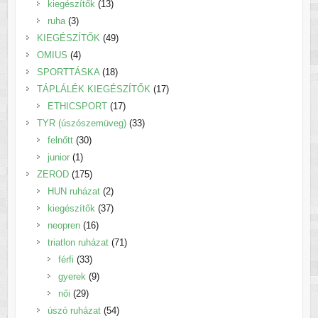
termék
13
kiegészítők
13
3
termék
ruha
3
termék
49
KIEGÉSZÍTŐK
49
4
termék
OMIUS
4
termék
18
SPORTTÁSKA
18
termék
17
TÁPLÁLÉK KIEGÉSZÍTŐK
17
17
termék
ETHICSPORT
17
termék
33
TYR (úszószemüveg)
33
30
termék
felnőtt
30
1
termék
junior
1
termék
175
ZEROD
175
termék
2
HUN ruházat
2
termék
37
kiegészítők
37
16
termék
neopren
16
termék
71
triatlon ruházat
71
33
termék
férfi
33
termék
9
gyerek
9
29
termék
női
29
termék
54
úszó ruházat
54