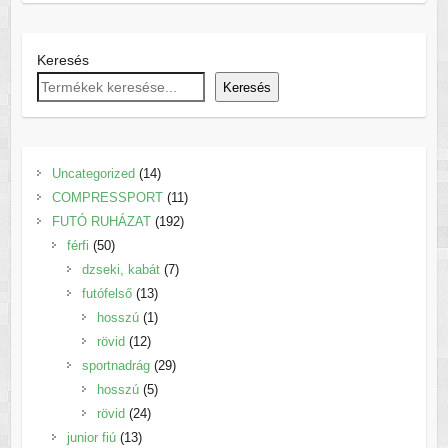
Keresés
Keresés
14
Uncategorized
14
termék
11
COMPRESSPORT
11
192
termék
FUTÓ RUHÁZAT
192
50
termék
férfi
50
termék
7
dzseki, kabát
7
13
termék
futófelső
13
termék
1
hosszú
1
12
termék
rövid
12
termék
29
sportnadrág
29
5
termék
hosszú
5
24
termék
rövid
24
13
termék
junior fiú
13