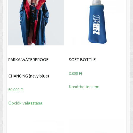
van.
A
változatok
a
termékoldalon
választhatók
ki
PARKA WATERPROOF
SOFT BOTTLE
3.800
Ft
CHANGING (navy blue)
Kosárba teszem
50.000
Ft
Ennek
Opciók választása
a
terméknek
több
variációja