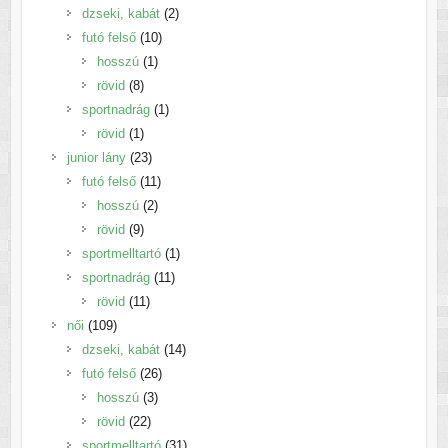
termék
2
dzseki, kabát
2
10
termék
futó felső
10
1
termék
hosszú
1
8
termék
rövid
8
termék
1
sportnadrág
1
1
termék
rövid
1
termék
23
junior lány
23
termék
11
futó felső
11
2
termék
hosszú
2
9
termék
rövid
9
termék
1
sportmelltartó
1
11
termék
sportnadrág
11
11
termék
rövid
11
109
termék
női
109
termék
14
dzseki, kabát
14
26
termék
futó felső
26
3
termék
hosszú
3
22
termék
rövid
22
termék
31
sportmelltartó
31