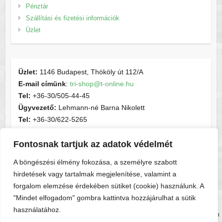
Pénztár
Szállítási és fizetési információk
Üzlet
Üzlet:
1146 Budapest, Thököly út 112/A
E-mail címünk
:
tri-shop@t-online.hu
Tel:
+36-30/505-44-45
Ügyvezető:
Lehmann-né Barna Nikolett
Tel:
+36-30/622-5265
E-mail címünk
:
contactsport@t-online.hu
Fontosnak tartjuk az adatok védelmét
Cégjegyzékszám:
cg05-06-015156
Adószám:
28716440-2-05
A böngészési élmény fokozása, a személyre szabott
hirdetések vagy tartalmak megjelenítése, valamint a
forgalom elemzése érdekében sütiket (cookie) használunk. A
"Mindet elfogadom" gombra kattintva hozzájárulhat a sütik
használatához.