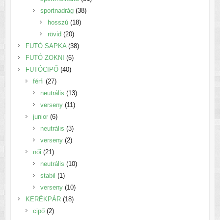
38
termék
sportnadrág
38
18
termék
hosszú
18
20
termék
rövid
20
termék
38
FUTÓ SAPKA
38
6
termék
FUTÓ ZOKNI
6
40
termék
FUTÓCIPŐ
40
27
termék
férfi
27
termék
13
neutrális
13
11
termék
verseny
11
6
termék
junior
6
termék
3
neutrális
3
2
termék
verseny
2
21
termék
női
21
termék
10
neutrális
10
1
termék
stabil
1
termék
10
verseny
10
18
termék
KERÉKPÁR
18
2
termék
cipő
2