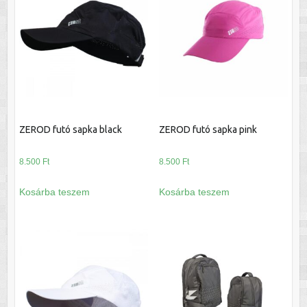
van.
A
változatok
a
termékoldalon
választhatók
ki
ZEROD futó sapka black
ZEROD futó sapka pink
8.500
Ft
8.500
Ft
Kosárba teszem
Kosárba teszem