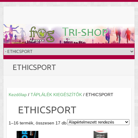
Skip
to
content
ETHICSPORT
Kezdőlap
/
TÁPLÁLÉK KIEGÉSZÍTŐK
/ ETHICSPORT
ETHICSPORT
1–16 termék, összesen 17 db