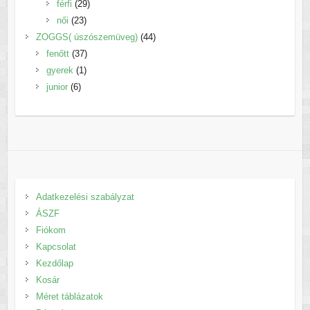
29
termék
férfi
29
23
termék
női
23
termék
44
ZOGGS( úszószemüveg)
44
37
termék
fenőtt
37
1
termék
gyerek
1
6
termék
junior
6
termék
Adatkezelési szabályzat
ÁSZF
Fiókom
Kapcsolat
Kezdőlap
Kosár
Méret táblázatok