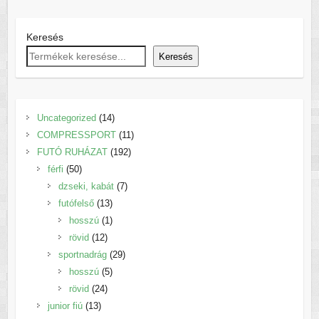
Keresés
Keresés
14
Uncategorized
14
termék
11
COMPRESSPORT
11
192
termék
FUTÓ RUHÁZAT
192
50
termék
férfi
50
termék
7
dzseki, kabát
7
13
termék
futófelső
13
termék
1
hosszú
1
12
termék
rövid
12
termék
29
sportnadrág
29
5
termék
hosszú
5
24
termék
rövid
24
13
termék
junior fiú
13