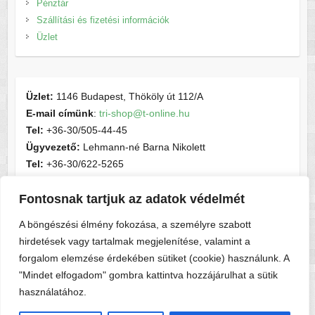
Pénztár
Szállítási és fizetési információk
Üzlet
Üzlet:
1146 Budapest, Thököly út 112/A
E-mail címünk
:
tri-shop@t-online.hu
Tel:
+36-30/505-44-45
Ügyvezető:
Lehmann-né Barna Nikolett
Tel:
+36-30/622-5265
E-mail címünk
:
contactsport@t-online.hu
Fontosnak tartjuk az adatok védelmét
Cégjegyzékszám:
cg05-06-015156
Adószám:
28716440-2-05
A böngészési élmény fokozása, a személyre szabott
hirdetések vagy tartalmak megjelenítése, valamint a
forgalom elemzése érdekében sütiket (cookie) használunk. A
"Mindet elfogadom" gombra kattintva hozzájárulhat a sütik
használatához.