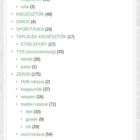
3
termék
ruha
3
termék
49
KIEGÉSZÍTŐK
49
4
termék
OMIUS
4
termék
18
SPORTTÁSKA
18
termék
17
TÁPLÁLÉK KIEGÉSZÍTŐK
17
17
termék
ETHICSPORT
17
termék
33
TYR (úszószemüveg)
33
30
termék
felnőtt
30
1
termék
junior
1
termék
175
ZEROD
175
termék
2
HUN ruházat
2
termék
37
kiegészítők
37
16
termék
neopren
16
termék
71
triatlon ruházat
71
33
termék
férfi
33
termék
9
gyerek
9
29
termék
női
29
termék
54
úszó ruházat
54