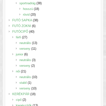
38
termék
sportnadrág
38
18
termék
hosszú
18
20
termék
rövid
20
termék
38
FUTÓ SAPKA
38
6
termék
FUTÓ ZOKNI
6
40
termék
FUTÓCIPŐ
40
27
termék
férfi
27
termék
13
neutrális
13
11
termék
verseny
11
6
termék
junior
6
termék
3
neutrális
3
2
termék
verseny
2
21
termék
női
21
termék
10
neutrális
10
1
termék
stabil
1
termék
10
verseny
10
18
termék
KERÉKPÁR
18
2
termék
cipő
2
termék
13
kiegészítők
13