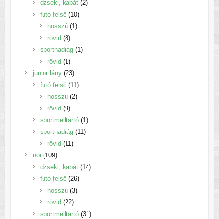
termék
2
dzseki, kabát
2
10
termék
futó felső
10
1
termék
hosszú
1
8
termék
rövid
8
termék
1
sportnadrág
1
1
termék
rövid
1
termék
23
junior lány
23
termék
11
futó felső
11
2
termék
hosszú
2
9
termék
rövid
9
termék
1
sportmelltartó
1
11
termék
sportnadrág
11
11
termék
rövid
11
109
termék
női
109
termék
14
dzseki, kabát
14
26
termék
futó felső
26
3
termék
hosszú
3
22
termék
rövid
22
termék
31
sportmelltartó
31