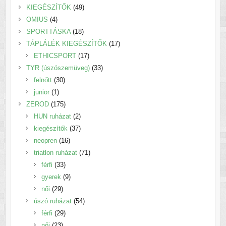
termék
49
KIEGÉSZÍTŐK
49
4
termék
OMIUS
4
termék
18
SPORTTÁSKA
18
termék
17
TÁPLÁLÉK KIEGÉSZÍTŐK
17
17
termék
ETHICSPORT
17
termék
33
TYR (úszószemüveg)
33
30
termék
felnőtt
30
1
termék
junior
1
termék
175
ZEROD
175
termék
2
HUN ruházat
2
termék
37
kiegészítők
37
16
termék
neopren
16
termék
71
triatlon ruházat
71
33
termék
férfi
33
termék
9
gyerek
9
29
termék
női
29
termék
54
úszó ruházat
54
29
termék
férfi
29
23
termék
női
23