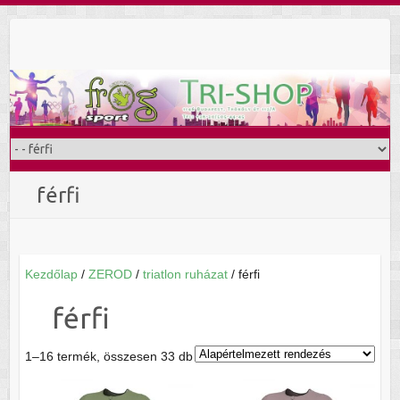
Skip
to
content
férfi
Kezdőlap
/
ZEROD
/
triatlon ruházat
/ férfi
férfi
1–16 termék, összesen 33 db