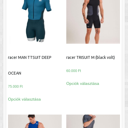
van.
van.
A
A
változatok
változatok
a
a
termékoldalon
termékoldalon
választhatók
választhatók
ki
ki
racer MAN TTSUIT DEEP
racer TRISUIT M (black volt)
60.000
Ft
OCEAN
Ennek
Opciók választása
a
75.000
Ft
terméknek
Ennek
Opciók választása
több
a
variációja
terméknek
van.
több
A
variációja
változatok