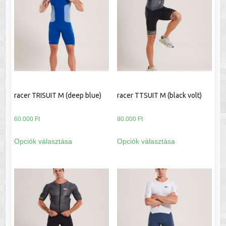
van.
a
A
termékoldalon
változatok
választhatók
a
ki
termékoldalon
választhatók
ki
racer TRISUIT M (deep blue)
racer TTSUIT M (black volt)
60.000
Ft
80.000
Ft
Ennek
Ennek
Opciók választása
Opciók választása
a
a
terméknek
terméknek
több
több
variációja
variációja
van.
van.
A
A
változatok
változatok