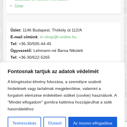
Üzlet
Üzlet:
1146 Budapest, Thököly út 112/A
E-mail címünk
:
tri-shop@t-online.hu
Tel:
+36-30/505-44-45
Ügyvezető:
Lehmann-né Barna Nikolett
Tel:
+36-30/622-5265
E-mail címünk
:
contactsport@t-online.hu
Cégjegyzékszám:
cg05-06-015156
Fontosnak tartjuk az adatok védelmét
Adószám:
28716440-2-05
A böngészési élmény fokozása, a személyre szabott
hirdetések vagy tartalmak megjelenítése, valamint a
forgalom elemzése érdekében sütiket (cookie) használunk. A
"Mindet elfogadom" gombra kattintva hozzájárulhat a sütik
használatához.
Copyright © 2026
Tri-shop
. A sablont készítette:
Colorlib
Működteti:
WordPress
Testreszabás
Elutasít
Az összes elfogadása