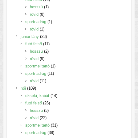
1
termék
hosszú
1
8
termék
rövid
8
termék
1
sportnadrág
1
1
termék
rövid
1
termék
23
junior lány
23
termék
11
futó felső
11
2
termék
hosszú
2
9
termék
rövid
9
termék
1
sportmelltartó
1
11
termék
sportnadrág
11
11
termék
rövid
11
109
termék
női
109
termék
14
dzseki, kabát
14
26
termék
futó felső
26
3
termék
hosszú
3
22
termék
rövid
22
termék
31
sportmelltartó
31
38
termék
sportnadrág
38