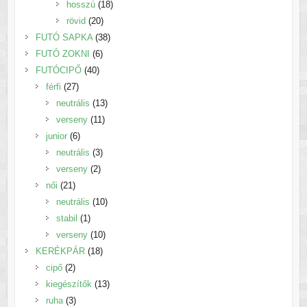
18
termék
hosszú
18
20
termék
rövid
20
termék
38
FUTÓ SAPKA
38
6
termék
FUTÓ ZOKNI
6
40
termék
FUTÓCIPŐ
40
27
termék
férfi
27
termék
13
neutrális
13
11
termék
verseny
11
6
termék
junior
6
termék
3
neutrális
3
2
termék
verseny
2
21
termék
női
21
termék
10
neutrális
10
1
termék
stabil
1
termék
10
verseny
10
18
termék
KERÉKPÁR
18
2
termék
cipő
2
termék
13
kiegészítők
13
3
termék
ruha
3