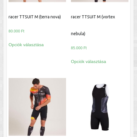
ki
ki
racer TTSUIT M (terra nova)
racer TTSUIT M (vortex
80.000
Ft
nebula)
Ennek
Opciók választása
a
85.000
Ft
terméknek
Ennek
Opciók választása
több
a
variációja
terméknek
van.
több
A
variációja
változatok
van.
a
A
termékoldalon
változatok
választhatók
a
ki
termékoldalon
választhatók