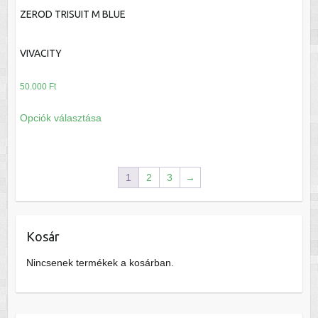
terméknek
ZEROD TRISUIT M BLUE
több
variációja
VIVACITY
van.
A
50.000
Ft
változatok
Ennek
a
Opciók választása
a
termékoldalon
terméknek
választhatók
több
ki
variációja
1
2
3
→
van.
A
változatok
Kosár
a
termékoldalon
Nincsenek termékek a kosárban.
választhatók
ki