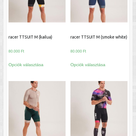
a
a
termékoldalon
termékoldalon
választhatók
választhatók
ki
ki
racer TTSUIT M (kailua)
racer TTSUIT M (smoke white)
80.000
Ft
80.000
Ft
Ennek
Ennek
Opciók választása
Opciók választása
a
a
terméknek
terméknek
több
több
variációja
variációja
van.
van.
A
A
változatok
változatok
a
a
termékoldalon
termékoldalon
választhatók
választhatók