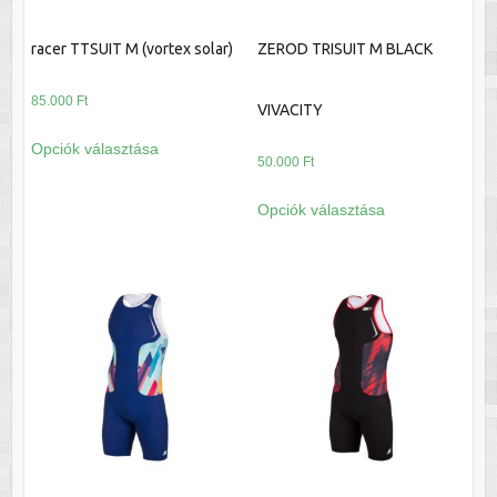
ki
racer TTSUIT M (vortex solar)
ZEROD TRISUIT M BLACK
85.000
Ft
VIVACITY
Ennek
Opciók választása
a
50.000
Ft
terméknek
Ennek
Opciók választása
több
a
variációja
terméknek
van.
több
A
variációja
változatok
van.
a
A
termékoldalon
változatok
választhatók
a
ki
termékoldalon
választhatók
ki