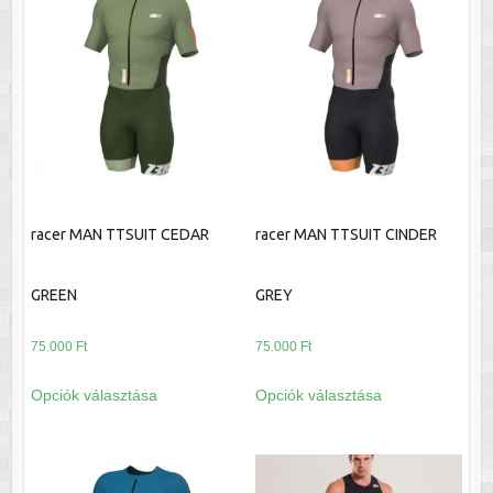
racer MAN TTSUIT CEDAR
racer MAN TTSUIT CINDER
GREEN
GREY
75.000
Ft
75.000
Ft
Ennek
Ennek
Opciók választása
Opciók választása
a
a
terméknek
terméknek
több
több
variációja
variációja