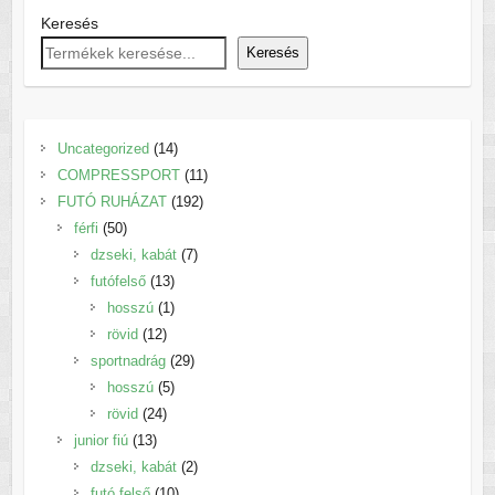
Keresés
Keresés
14
Uncategorized
14
termék
11
COMPRESSPORT
11
192
termék
FUTÓ RUHÁZAT
192
50
termék
férfi
50
termék
7
dzseki, kabát
7
13
termék
futófelső
13
termék
1
hosszú
1
12
termék
rövid
12
termék
29
sportnadrág
29
5
termék
hosszú
5
24
termék
rövid
24
13
termék
junior fiú
13
termék
2
dzseki, kabát
2
10
termék
futó felső
10