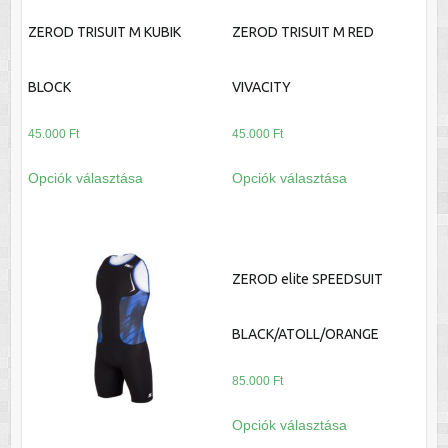
ZEROD TRISUIT M KUBIK
ZEROD TRISUIT M RED
BLOCK
VIVACITY
45.000
Ft
45.000
Ft
Ennek
Ennek
Opciók választása
Opciók választása
a
a
terméknek
terméknek
több
több
variációja
variációja
ZEROD elite SPEEDSUIT
van.
van.
A
A
változatok
változatok
BLACK/ATOLL/ORANGE
a
a
termékoldalon
termékoldalon
85.000
Ft
választhatók
választhatók
Ennek
Opciók választása
ki
ki
a