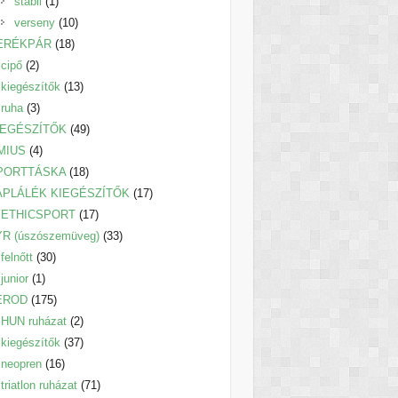
1
termék
stabil
1
termék
10
verseny
10
18
termék
ERÉKPÁR
18
2
termék
cipő
2
termék
13
kiegészítők
13
3
termék
ruha
3
termék
49
IEGÉSZÍTŐK
49
4
termék
MIUS
4
termék
18
PORTTÁSKA
18
termék
17
ÁPLÁLÉK KIEGÉSZÍTŐK
17
17
termék
ETHICSPORT
17
termék
33
YR (úszószemüveg)
33
30
termék
felnőtt
30
1
termék
junior
1
termék
175
EROD
175
termék
2
HUN ruházat
2
termék
37
kiegészítők
37
16
termék
neopren
16
termék
71
triatlon ruházat
71