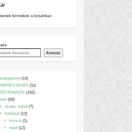
ár
senek termékek a kosárban.
esés
Keresés
14
categorized
14
termék
11
OMPRESSPORT
11
192
termék
UTÓ RUHÁZAT
192
50
termék
férfi
50
termék
7
dzseki, kabát
7
13
termék
futófelső
13
termék
1
hosszú
1
12
termék
rövid
12