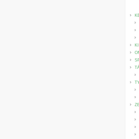
K
K
O
S
T
T
Z