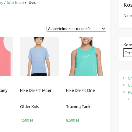
ny
/
futó felső
/ rövid
Kos
Ninc
Ker
Un
C
slány
Nike Dri-FIT Miler
Nike Dri-Fit One
F
Older Kids
Training Tank
7.500
Ft
6.500
Ft
Ennek
Ennek
Ennek