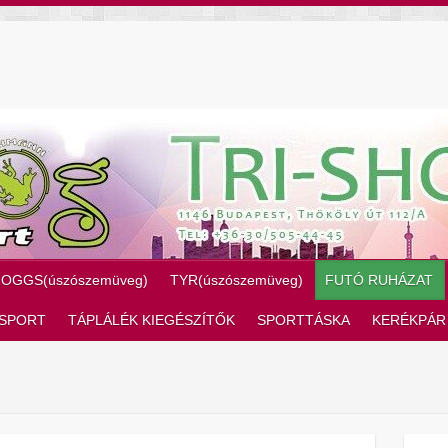
ZOGGS(úszószemüveg)
TYR(úszószemüveg)
FUTÓ RUHÁZAT
SPORT
TÁPLÁLÉK KIEGÉSZÍTŐK
SPORTTÁSKA
KERÉKPÁR