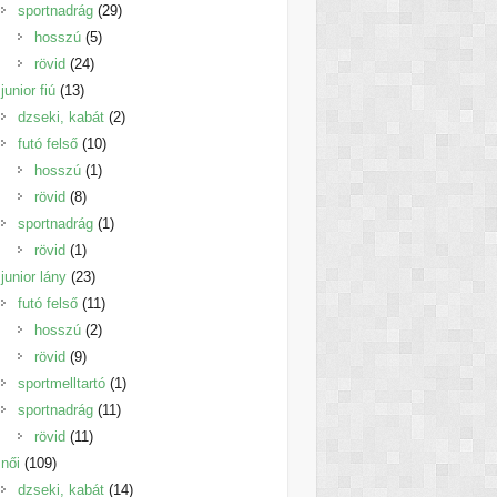
termék
29
sportnadrág
29
5
termék
hosszú
5
24
termék
rövid
24
13
termék
junior fiú
13
termék
2
dzseki, kabát
2
10
termék
futó felső
10
1
termék
hosszú
1
8
termék
rövid
8
termék
1
sportnadrág
1
1
termék
rövid
1
termék
23
junior lány
23
termék
11
futó felső
11
2
termék
hosszú
2
9
termék
rövid
9
termék
1
sportmelltartó
1
11
termék
sportnadrág
11
11
termék
rövid
11
109
termék
női
109
termék
14
dzseki, kabát
14