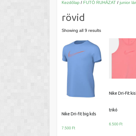
Kezdőlap
/
FUTÓ RUHÁZAT
/
junior lá
rövid
Showing all 9 results
Nike Dri-Fit ki
trikó
Nike Dri-fit big kds
6.500
Ft
7.500
Ft