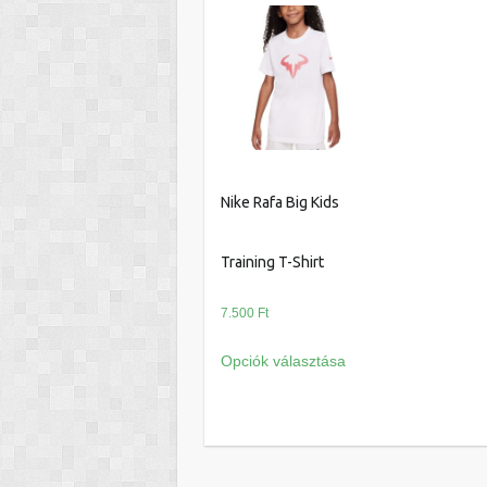
több
variációja
van.
A
változatok
a
termékoldalon
választhatók
Nike Rafa Big Kids
ki
Training T-Shirt
7.500
Ft
Ennek
Opciók választása
a
terméknek
több
variációja
van.