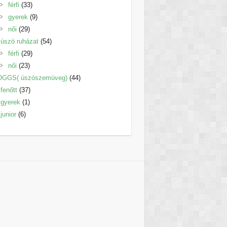
33
termék
férfi
33
termék
9
gyerek
9
29
termék
női
29
termék
54
úszó ruházat
54
29
termék
férfi
29
23
termék
női
23
termék
44
OGGS( úszószemüveg)
44
37
termék
fenőtt
37
1
termék
gyerek
1
6
termék
junior
6
termék