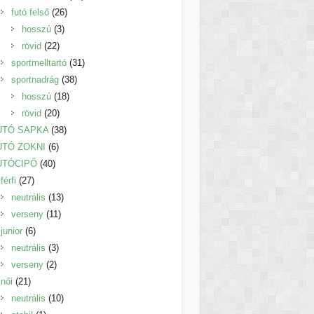
26
termék
futó felső
26
3
termék
hosszú
3
22
termék
rövid
22
termék
31
sportmelltartó
31
38
termék
sportnadrág
38
18
termék
hosszú
18
20
termék
rövid
20
termék
38
UTÓ SAPKA
38
6
termék
UTÓ ZOKNI
6
40
termék
UTÓCIPŐ
40
27
termék
férfi
27
termék
13
neutrális
13
11
termék
verseny
11
6
termék
junior
6
termék
3
neutrális
3
2
termék
verseny
2
21
termék
női
21
termék
10
neutrális
10