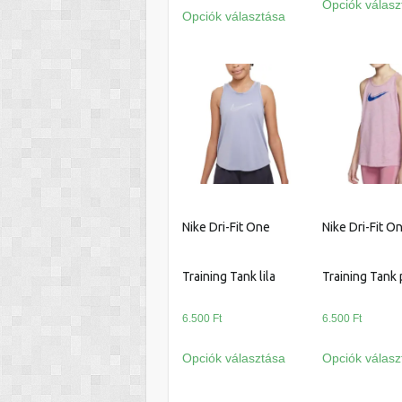
Ennek
Opciók válasz
Opciók választása
a
terméknek
több
variációja
van.
A
változatok
a
termékoldalon
választhatók
Nike Dri-Fit One
Nike Dri-Fit O
ki
Training Tank lila
Training Tank 
6.500
Ft
6.500
Ft
Ennek
Opciók választása
Opciók válasz
a
terméknek