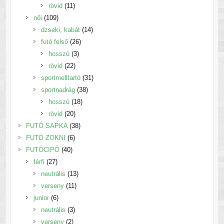
11
termék
rövid
11
109
termék
női
109
termék
14
dzseki, kabát
14
26
termék
futó felső
26
3
termék
hosszú
3
22
termék
rövid
22
termék
31
sportmelltartó
31
38
termék
sportnadrág
38
18
termék
hosszú
18
20
termék
rövid
20
termék
38
FUTÓ SAPKA
38
6
termék
FUTÓ ZOKNI
6
40
termék
FUTÓCIPŐ
40
27
termék
férfi
27
termék
13
neutrális
13
11
termék
verseny
11
6
termék
junior
6
termék
3
neutrális
3
2
termék
verseny
2