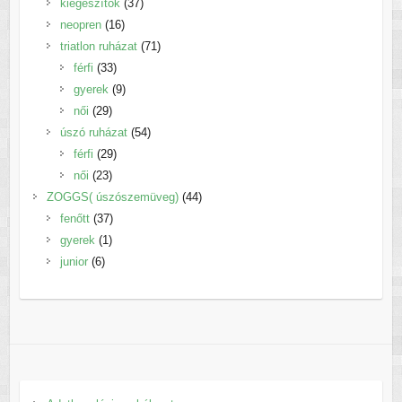
termék
37
kiegészítők
37
16
termék
neopren
16
termék
71
triatlon ruházat
71
33
termék
férfi
33
termék
9
gyerek
9
29
termék
női
29
termék
54
úszó ruházat
54
29
termék
férfi
29
23
termék
női
23
termék
44
ZOGGS( úszószemüveg)
44
37
termék
fenőtt
37
1
termék
gyerek
1
6
termék
junior
6
termék