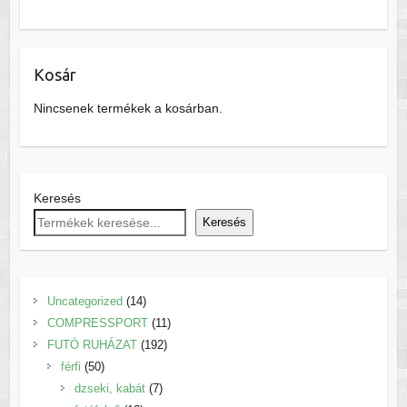
Kosár
Nincsenek termékek a kosárban.
Keresés
Keresés
14
Uncategorized
14
termék
11
COMPRESSPORT
11
192
termék
FUTÓ RUHÁZAT
192
50
termék
férfi
50
termék
7
dzseki, kabát
7