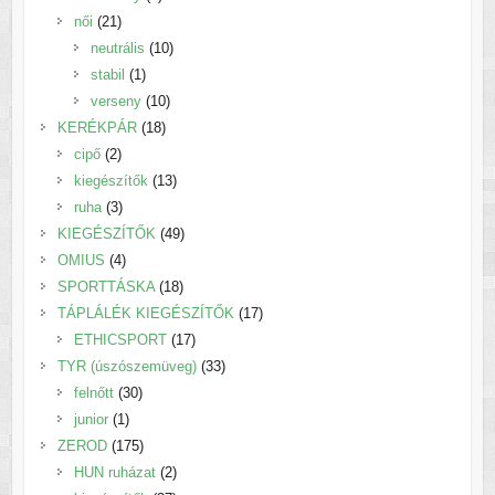
21
termék
női
21
termék
10
neutrális
10
1
termék
stabil
1
termék
10
verseny
10
18
termék
KERÉKPÁR
18
2
termék
cipő
2
termék
13
kiegészítők
13
3
termék
ruha
3
termék
49
KIEGÉSZÍTŐK
49
4
termék
OMIUS
4
termék
18
SPORTTÁSKA
18
termék
17
TÁPLÁLÉK KIEGÉSZÍTŐK
17
17
termék
ETHICSPORT
17
termék
33
TYR (úszószemüveg)
33
30
termék
felnőtt
30
1
termék
junior
1
termék
175
ZEROD
175
termék
2
HUN ruházat
2