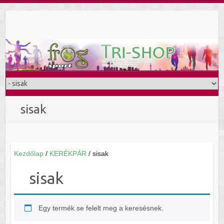
Skip
to
content
sisak
Kezdőlap
/
KERÉKPÁR
/ sisak
sisak
Egy termék se felelt meg a keresésnek.