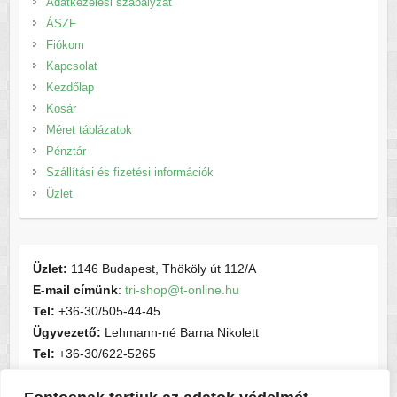
Adatkezelési szabályzat
ÁSZF
Fiókom
Kapcsolat
Kezdőlap
Kosár
Méret táblázatok
Pénztár
Szállítási és fizetési információk
Üzlet
Üzlet:
1146 Budapest, Thököly út 112/A
E-mail címünk
:
tri-shop@t-online.hu
Tel:
+36-30/505-44-45
Ügyvezető:
Lehmann-né Barna Nikolett
Tel:
+36-30/622-5265
E-mail címünk
:
contactsport@t-online.hu
Cégjegyzékszám:
cg05-06-015156