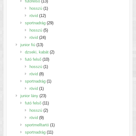
13
termék
futófelső
13
termék
1
hosszú
1
12
termék
rövid
12
termék
29
sportnadrág
29
5
termék
hosszú
5
24
termék
rövid
24
13
termék
junior fiú
13
termék
2
dzseki, kabát
2
10
termék
futó felső
10
1
termék
hosszú
1
8
termék
rövid
8
termék
1
sportnadrág
1
1
termék
rövid
1
termék
23
junior lány
23
termék
11
futó felső
11
2
termék
hosszú
2
9
termék
rövid
9
termék
1
sportmelltartó
1
11
termék
sportnadrág
11