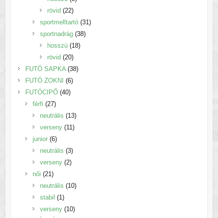
22
termék
rövid
22
termék
31
sportmelltartó
31
38
termék
sportnadrág
38
18
termék
hosszú
18
20
termék
rövid
20
termék
38
FUTÓ SAPKA
38
6
termék
FUTÓ ZOKNI
6
40
termék
FUTÓCIPŐ
40
27
termék
férfi
27
termék
13
neutrális
13
11
termék
verseny
11
6
termék
junior
6
termék
3
neutrális
3
2
termék
verseny
2
21
termék
női
21
termék
10
neutrális
10
1
termék
stabil
1
termék
10
verseny
10