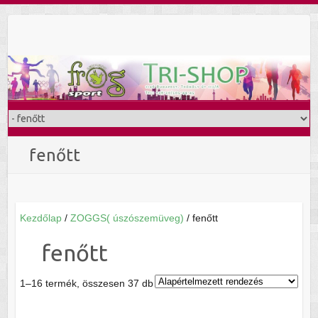
Skip
to
content
fenőtt
Kezdőlap
/
ZOGGS( úszószemüveg)
/ fenőtt
fenőtt
1–16 termék, összesen 37 db