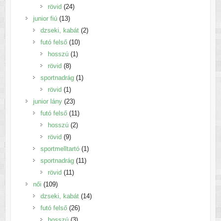
24
termék
rövid
24
13
termék
junior fiú
13
termék
2
dzseki, kabát
2
10
termék
futó felső
10
1
termék
hosszú
1
8
termék
rövid
8
termék
1
sportnadrág
1
1
termék
rövid
1
termék
23
junior lány
23
termék
11
futó felső
11
2
termék
hosszú
2
9
termék
rövid
9
termék
1
sportmelltartó
1
11
termék
sportnadrág
11
11
termék
rövid
11
109
termék
női
109
termék
14
dzseki, kabát
14
26
termék
futó felső
26
3
termék
hosszú
3