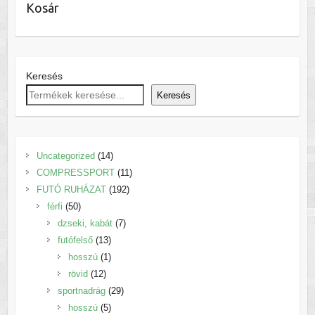
Kosár
Keresés
Keresés
14
Uncategorized
14
termék
11
COMPRESSPORT
11
192
termék
FUTÓ RUHÁZAT
192
50
termék
férfi
50
termék
7
dzseki, kabát
7
13
termék
futófelső
13
termék
1
hosszú
1
12
termék
rövid
12
termék
29
sportnadrág
29
5
termék
hosszú
5