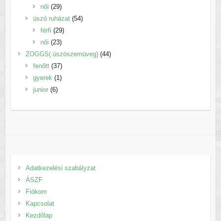
29
termék
női
29
termék
54
úszó ruházat
54
29
termék
férfi
29
23
termék
női
23
termék
44
ZOGGS( úszószemüveg)
44
37
termék
fenőtt
37
1
termék
gyerek
1
6
termék
junior
6
termék
Adatkezelési szabályzat
ÁSZF
Fiókom
Kapcsolat
Kezdőlap