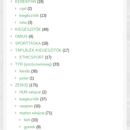
18
termék
KERÉKPÁR
18
2
termék
cipő
2
termék
13
kiegészítők
13
3
termék
ruha
3
termék
49
KIEGÉSZÍTŐK
49
4
termék
OMIUS
4
termék
18
SPORTTÁSKA
18
termék
17
TÁPLÁLÉK KIEGÉSZÍTŐK
17
17
termék
ETHICSPORT
17
termék
33
TYR (úszószemüveg)
33
30
termék
felnőtt
30
1
termék
junior
1
termék
175
ZEROD
175
termék
2
HUN ruházat
2
termék
37
kiegészítők
37
16
termék
neopren
16
termék
71
triatlon ruházat
71
33
termék
férfi
33
termék
9
gyerek
9