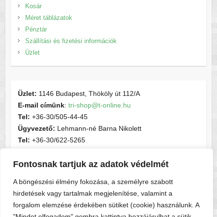
Kosár
Méret táblázatok
Pénztár
Szállítási és fizetési információk
Üzlet
Üzlet:
1146 Budapest, Thököly út 112/A
E-mail címünk
:
tri-shop@t-online.hu
Tel:
+36-30/505-44-45
Ügyvezető:
Lehmann-né Barna Nikolett
Tel:
+36-30/622-5265
E-mail címünk
:
contactsport@t-online.hu
Fontosnak tartjuk az adatok védelmét
Cégjegyzékszám:
cg05-06-015156
Adószám:
28716440-2-05
A böngészési élmény fokozása, a személyre szabott
hirdetések vagy tartalmak megjelenítése, valamint a
forgalom elemzése érdekében sütiket (cookie) használunk. A
"Mindet elfogadom" gombra kattintva hozzájárulhat a sütik