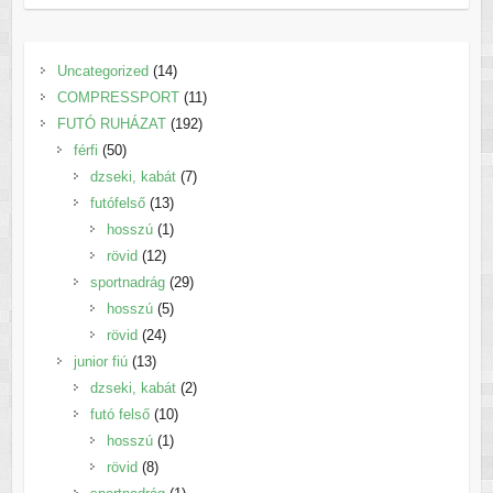
14
Uncategorized
14
termék
11
COMPRESSPORT
11
192
termék
FUTÓ RUHÁZAT
192
50
termék
férfi
50
termék
7
dzseki, kabát
7
13
termék
futófelső
13
termék
1
hosszú
1
12
termék
rövid
12
termék
29
sportnadrág
29
5
termék
hosszú
5
24
termék
rövid
24
13
termék
junior fiú
13
termék
2
dzseki, kabát
2
10
termék
futó felső
10
1
termék
hosszú
1
8
termék
rövid
8
termék
1