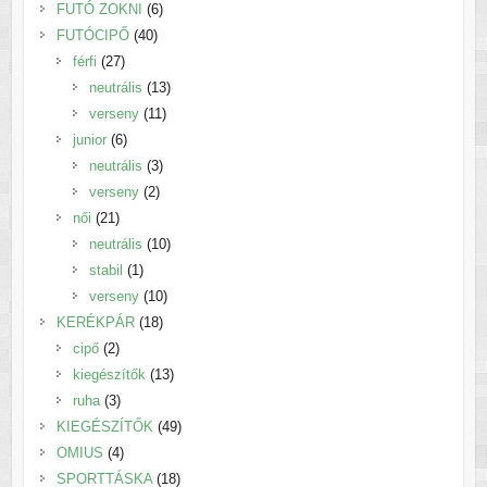
6
termék
FUTÓ ZOKNI
6
40
termék
FUTÓCIPŐ
40
27
termék
férfi
27
termék
13
neutrális
13
11
termék
verseny
11
6
termék
junior
6
termék
3
neutrális
3
2
termék
verseny
2
21
termék
női
21
termék
10
neutrális
10
1
termék
stabil
1
termék
10
verseny
10
18
termék
KERÉKPÁR
18
2
termék
cipő
2
termék
13
kiegészítők
13
3
termék
ruha
3
termék
49
KIEGÉSZÍTŐK
49
4
termék
OMIUS
4
termék
18
SPORTTÁSKA
18