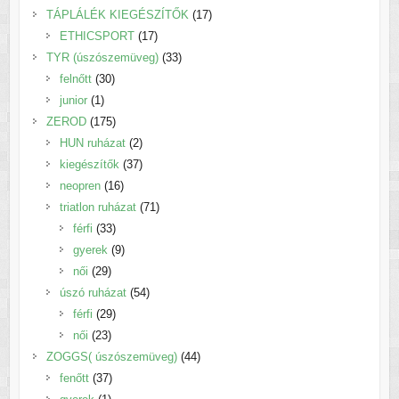
termék
17
TÁPLÁLÉK KIEGÉSZÍTŐK
17
17
termék
ETHICSPORT
17
termék
33
TYR (úszószemüveg)
33
30
termék
felnőtt
30
1
termék
junior
1
termék
175
ZEROD
175
termék
2
HUN ruházat
2
termék
37
kiegészítők
37
16
termék
neopren
16
termék
71
triatlon ruházat
71
33
termék
férfi
33
termék
9
gyerek
9
29
termék
női
29
termék
54
úszó ruházat
54
29
termék
férfi
29
23
termék
női
23
termék
44
ZOGGS( úszószemüveg)
44
37
termék
fenőtt
37
1
termék