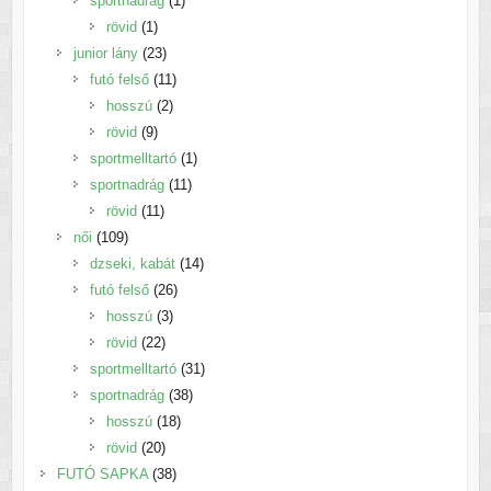
sportnadrág
1
1
termék
rövid
1
termék
23
junior lány
23
termék
11
futó felső
11
2
termék
hosszú
2
9
termék
rövid
9
termék
1
sportmelltartó
1
11
termék
sportnadrág
11
11
termék
rövid
11
109
termék
női
109
termék
14
dzseki, kabát
14
26
termék
futó felső
26
3
termék
hosszú
3
22
termék
rövid
22
termék
31
sportmelltartó
31
38
termék
sportnadrág
38
18
termék
hosszú
18
20
termék
rövid
20
termék
38
FUTÓ SAPKA
38