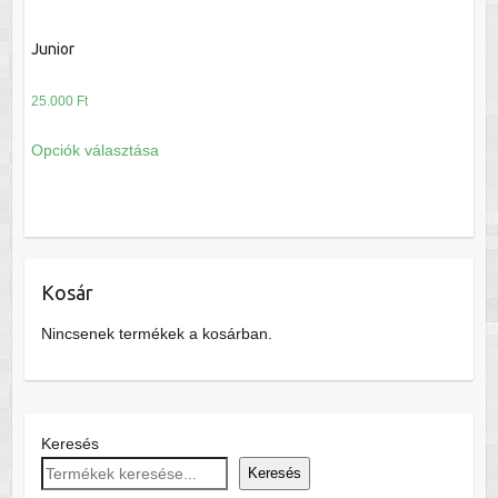
változatok
A
a
változatok
Junior
termékoldalon
a
választhatók
termékoldalon
25.000
Ft
ki
választhatók
Ennek
Opciók választása
ki
a
terméknek
több
variációja
van.
Kosár
A
változatok
Nincsenek termékek a kosárban.
a
termékoldalon
választhatók
ki
Keresés
Keresés