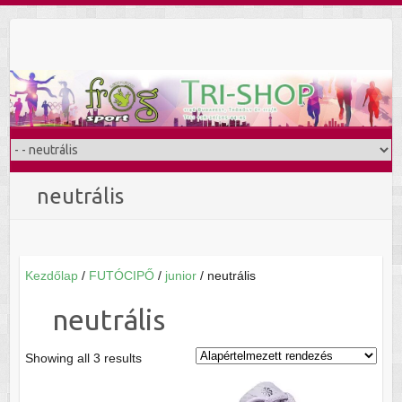
Skip
to
content
neutrális
Kezdőlap
/
FUTÓCIPŐ
/
junior
/ neutrális
neutrális
Showing all 3 results