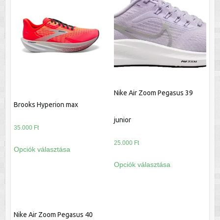
Nike Air Zoom Pegasus 39
Brooks Hyperion max
junior
35.000
Ft
Ennek
25.000
Ft
Opciók választása
a
Ennek
Opciók választása
terméknek
a
több
terméknek
variációja
több
van.
variációja
A
Nike Air Zoom Pegasus 40
van.