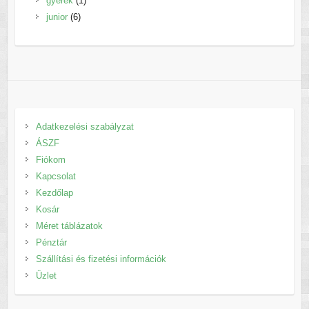
gyerek
1
6
termék
junior
6
termék
Adatkezelési szabályzat
ÁSZF
Fiókom
Kapcsolat
Kezdőlap
Kosár
Méret táblázatok
Pénztár
Szállítási és fizetési információk
Üzlet