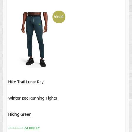
terméknek
a
több
termékoldalon
Akció!
variációja
választhatók
van.
ki
A
változatok
a
termékoldalon
választhatók
ki
Nike Trail Lunar Ray
Winterized Running Tights
Hiking Green
Original
Current
39.000
Ft
24.000
Ft