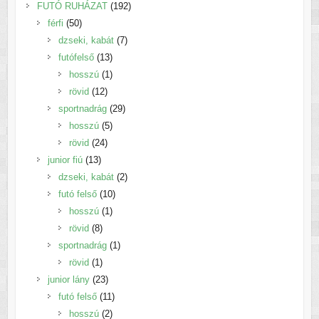
192
termék
FUTÓ RUHÁZAT
192
50
termék
férfi
50
termék
7
dzseki, kabát
7
13
termék
futófelső
13
termék
1
hosszú
1
12
termék
rövid
12
termék
29
sportnadrág
29
5
termék
hosszú
5
24
termék
rövid
24
13
termék
junior fiú
13
termék
2
dzseki, kabát
2
10
termék
futó felső
10
1
termék
hosszú
1
8
termék
rövid
8
termék
1
sportnadrág
1
1
termék
rövid
1
termék
23
junior lány
23
termék
11
futó felső
11
2
termék
hosszú
2