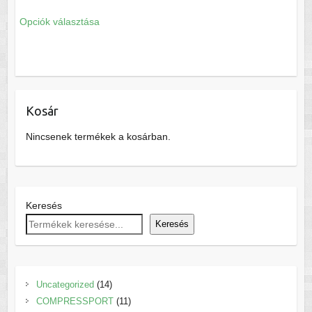
price
price
Ennek
Opciók választása
was:
is:
a
39.000 Ft.
24.000 Ft.
terméknek
több
variációja
van.
Kosár
A
változatok
Nincsenek termékek a kosárban.
a
termékoldalon
választhatók
ki
Keresés
Keresés
14
Uncategorized
14
termék
11
COMPRESSPORT
11