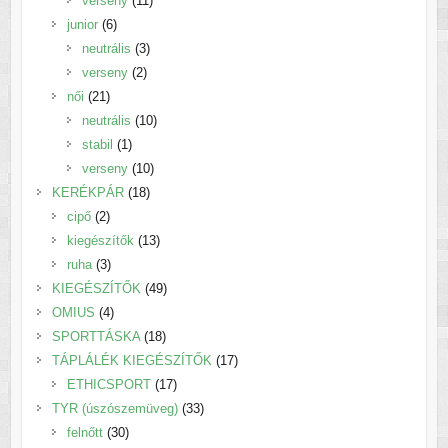
verseny
11
6
termék
junior
6
termék
3
neutrális
3
2
termék
verseny
2
21
termék
női
21
termék
10
neutrális
10
1
termék
stabil
1
termék
10
verseny
10
18
termék
KERÉKPÁR
18
2
termék
cipő
2
termék
13
kiegészítők
13
3
termék
ruha
3
termék
49
KIEGÉSZÍTŐK
49
4
termék
OMIUS
4
termék
18
SPORTTÁSKA
18
termék
17
TÁPLÁLÉK KIEGÉSZÍTŐK
17
17
termék
ETHICSPORT
17
termék
33
TYR (úszószemüveg)
33
30
termék
felnőtt
30