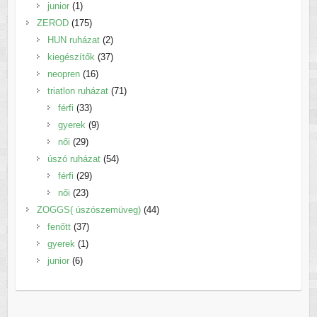
1
termék
junior
1
termék
175
ZEROD
175
termék
2
HUN ruházat
2
termék
37
kiegészítők
37
16
termék
neopren
16
termék
71
triatlon ruházat
71
33
termék
férfi
33
termék
9
gyerek
9
29
termék
női
29
termék
54
úszó ruházat
54
29
termék
férfi
29
23
termék
női
23
termék
44
ZOGGS( úszószemüveg)
44
37
termék
fenőtt
37
1
termék
gyerek
1
6
termék
junior
6
termék