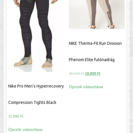
változatok
változatok
a
a
termékoldalon
termékoldalon
választhatók
választhatók
ki
ki
NIKE Therma-Fit Run Division
Phenom Elite futónadrág
Original
Current
36.000
Ft
18.000
Ft
price
price
Ennek
Nike Pro Men’s Hyperrecovery
Opciók választása
was:
is:
a
36.000 Ft.
18.000 Ft.
terméknek
Compression Tights Black
több
variációja
11.990
Ft
van.
Ennek
A
Opciók választása
a
változatok