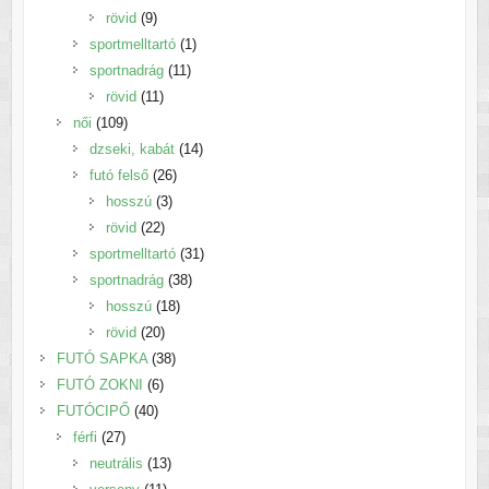
9
termék
rövid
9
termék
1
sportmelltartó
1
11
termék
sportnadrág
11
11
termék
rövid
11
109
termék
női
109
termék
14
dzseki, kabát
14
26
termék
futó felső
26
3
termék
hosszú
3
22
termék
rövid
22
termék
31
sportmelltartó
31
38
termék
sportnadrág
38
18
termék
hosszú
18
20
termék
rövid
20
termék
38
FUTÓ SAPKA
38
6
termék
FUTÓ ZOKNI
6
40
termék
FUTÓCIPŐ
40
27
termék
férfi
27
termék
13
neutrális
13
11
termék