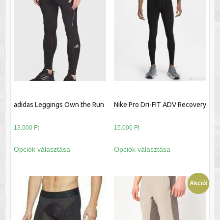
adidas Leggings Own the Run
Nike Pro Dri-FIT ADV Recovery
13.000
Ft
15.000
Ft
Ennek
Ennek
Opciók választása
Opciók választása
a
a
terméknek
terméknek
több
több
Akció!
variációja
variációja
van.
van.
A
A