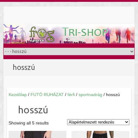
Skip
to
content
hosszú
Kezdőlap
/
FUTÓ RUHÁZAT
/
férfi
/
sportnadrág
/ hosszú
hosszú
Showing all 5 results