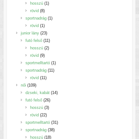
1
termék
hosszú
1
8
termék
rövid
8
termék
1
sportnadrág
1
1
termék
rövid
1
termék
23
junior lány
23
termék
11
futó felső
11
2
termék
hosszú
2
9
termék
rövid
9
termék
1
sportmelltartó
1
11
termék
sportnadrág
11
11
termék
rövid
11
109
termék
női
109
termék
14
dzseki, kabát
14
26
termék
futó felső
26
3
termék
hosszú
3
22
termék
rövid
22
termék
31
sportmelltartó
31
38
termék
sportnadrág
38
18
termék
hosszú
18