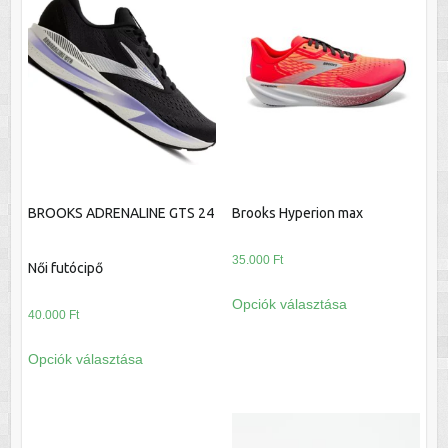
BROOKS ADRENALINE GTS 24
Brooks Hyperion max
35.000
Ft
Női futócipő
Ennek
Opciók választása
a
40.000
Ft
terméknek
Ennek
Opciók választása
több
a
variációja
terméknek
van.
több
A
variációja