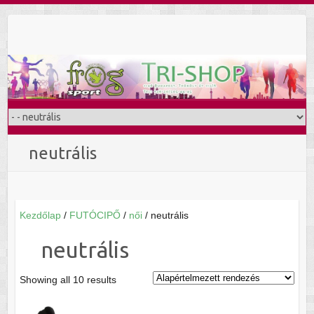
Skip
to
content
neutrális
Kezdőlap
/
FUTÓCIPŐ
/
női
/ neutrális
neutrális
Showing all 10 results