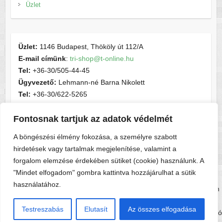
Üzlet
Üzlet:
1146 Budapest, Thököly út 112/A
E-mail címünk
:
tri-shop@t-online.hu
Tel:
+36-30/505-44-45
Ügyvezető:
Lehmann-né Barna Nikolett
Tel:
+36-30/622-5265
E-mail címünk
:
contactsport@t-online.hu
Fontosnak tartjuk az adatok védelmét
Cégjegyzékszám:
cg05-06-015156
Adószám:
28716440-2-05
A böngészési élmény fokozása, a személyre szabott
hirdetések vagy tartalmak megjelenítése, valamint a
forgalom elemzése érdekében sütiket (cookie) használunk. A
"Mindet elfogadom" gombra kattintva hozzájárulhat a sütik
használatához.
Copyright © 2026
Tri-shop
. A sablont készítette:
Colorlib
Működteti:
WordPress
Testreszabás
Elutasít
Az összes elfogadása