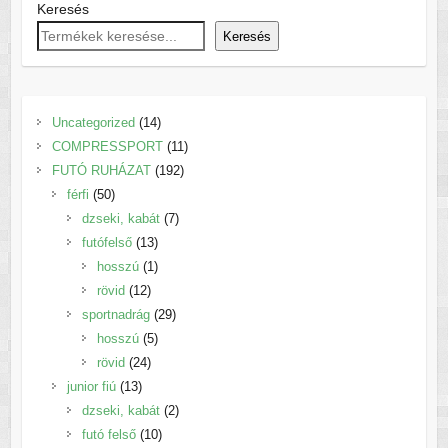
Keresés
választhatók
ki
Keresés
14
Uncategorized
14
termék
11
COMPRESSPORT
11
192
termék
FUTÓ RUHÁZAT
192
50
termék
férfi
50
termék
7
dzseki, kabát
7
13
termék
futófelső
13
termék
1
hosszú
1
12
termék
rövid
12
termék
29
sportnadrág
29
5
termék
hosszú
5
24
termék
rövid
24
13
termék
junior fiú
13
termék
2
dzseki, kabát
2
10
termék
futó felső
10