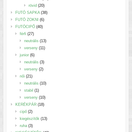
20
termék
rövid
20
termék
38
FUTÓ SAPKA
38
6
termék
FUTÓ ZOKNI
6
40
termék
FUTÓCIPŐ
40
27
termék
férfi
27
termék
13
neutrális
13
11
termék
verseny
11
6
termék
junior
6
termék
3
neutrális
3
2
termék
verseny
2
21
termék
női
21
termék
10
neutrális
10
1
termék
stabil
1
termék
10
verseny
10
18
termék
KERÉKPÁR
18
2
termék
cipő
2
termék
13
kiegészítők
13
3
termék
ruha
3