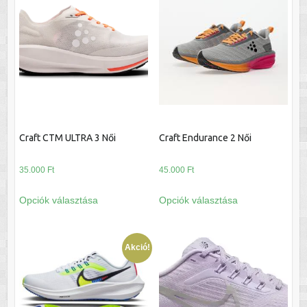
változatok
van.
a
A
termékoldalon
változatok
választhatók
a
ki
termékoldalon
választhatók
ki
Craft CTM ULTRA 3 Női
Craft Endurance 2 Női
35.000
Ft
45.000
Ft
Ennek
Ennek
Opciók választása
Opciók választása
a
a
terméknek
terméknek
több
több
Akció!
variációja
variációja
van.
van.
A
A
változatok
változatok