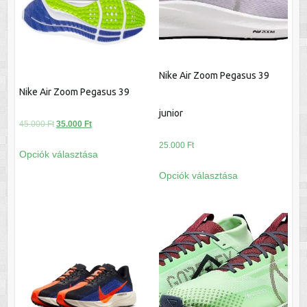
a
a
termékoldalon
termékoldalon
választhatók
választhatók
ki
ki
Nike Air Zoom Pegasus 39
Nike Air Zoom Pegasus 39
junior
Original
Current
45.000
Ft
35.000
Ft
price
price
Ennek
25.000
Ft
Opciók választása
was:
is:
a
Ennek
45.000 Ft.
35.000 Ft.
Opciók választása
terméknek
a
több
terméknek
variációja
több
van.
variációja
A
van.
változatok
A
a
változatok
termékoldalon
a