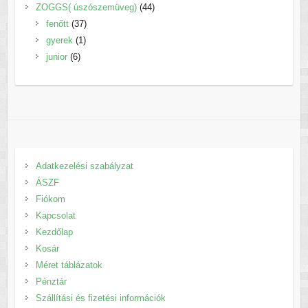
termék
44
ZOGGS( úszószemüveg)
44
37
termék
fenőtt
37
1
termék
gyerek
1
6
termék
junior
6
termék
Adatkezelési szabályzat
ÁSZF
Fiókom
Kapcsolat
Kezdőlap
Kosár
Méret táblázatok
Pénztár
Szállítási és fizetési információk