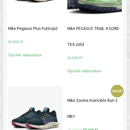
választhatók
termékoldalon
ki
választhatók
ki
Nike Pegasus Plus Futócipő
Nike PEGASUS TRAIL 4 GORE-
50.000
Ft
TEX zöld
Ennek
Opciók választása
a
50.000
Ft
terméknek
Ennek
Opciók választása
több
a
variációja
terméknek
van.
több
Akció!
A
variációja
változatok
Nike Zoomx Invincible Run 3
van.
a
A
termékoldalon
változatok
NBY
választhatók
a
ki
termékoldalon
Original
Current