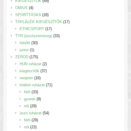
termék
49
KIEGÉSZÍTŐK
49
4
termék
OMIUS
4
termék
18
SPORTTÁSKA
18
termék
17
TÁPLÁLÉK KIEGÉSZÍTŐK
17
17
termék
ETHICSPORT
17
termék
33
TYR (úszószemüveg)
33
30
termék
felnőtt
30
1
termék
junior
1
termék
175
ZEROD
175
termék
2
HUN ruházat
2
termék
37
kiegészítők
37
16
termék
neopren
16
termék
71
triatlon ruházat
71
33
termék
férfi
33
termék
9
gyerek
9
29
termék
női
29
termék
54
úszó ruházat
54
29
termék
férfi
29
23
termék
női
23