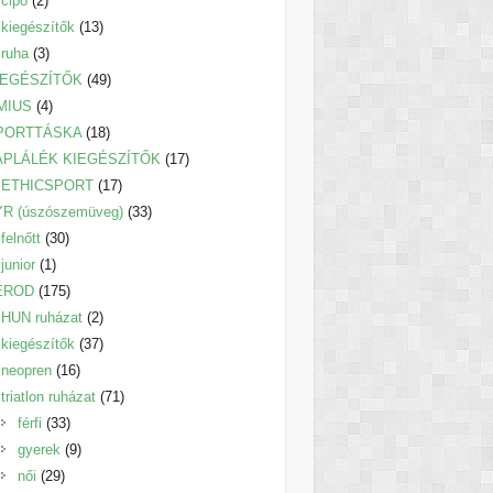
cipő
2
termék
13
kiegészítők
13
3
termék
ruha
3
termék
49
IEGÉSZÍTŐK
49
4
termék
MIUS
4
termék
18
PORTTÁSKA
18
termék
17
ÁPLÁLÉK KIEGÉSZÍTŐK
17
17
termék
ETHICSPORT
17
termék
33
YR (úszószemüveg)
33
30
termék
felnőtt
30
1
termék
junior
1
termék
175
EROD
175
termék
2
HUN ruházat
2
termék
37
kiegészítők
37
16
termék
neopren
16
termék
71
triatlon ruházat
71
33
termék
férfi
33
termék
9
gyerek
9
29
termék
női
29