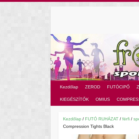
Skip
to
content
Kezdőlap
ZEROD
FUTÓCIPŐ
KIEGÉSZÍTŐK
OMIUS
COMPRES
Kezdőlap
/
FUTÓ RUHÁZAT
/
férfi
/
sp
Compression Tights Black