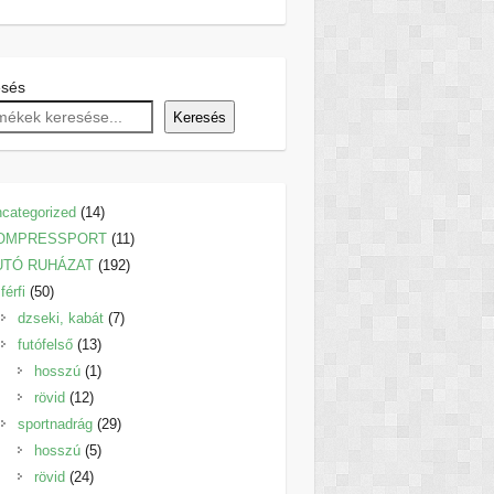
esés
Keresés
14
categorized
14
termék
11
OMPRESSPORT
11
192
termék
UTÓ RUHÁZAT
192
50
termék
férfi
50
termék
7
dzseki, kabát
7
13
termék
futófelső
13
termék
1
hosszú
1
12
termék
rövid
12
termék
29
sportnadrág
29
5
termék
hosszú
5
24
termék
rövid
24