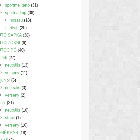
termék
31
sportmelltartó
31
38
termék
sportnadrág
38
18
termék
hosszú
18
20
termék
rövid
20
termék
38
UTÓ SAPKA
38
6
termék
UTÓ ZOKNI
6
40
termék
UTÓCIPŐ
40
27
termék
férfi
27
termék
13
neutrális
13
11
termék
verseny
11
6
termék
junior
6
termék
3
neutrális
3
2
termék
verseny
2
21
termék
női
21
termék
10
neutrális
10
1
termék
stabil
1
termék
10
verseny
10
18
termék
ERÉKPÁR
18
2
termék