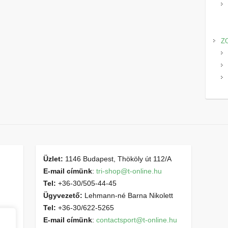
Z
Üzlet:
1146 Budapest, Thököly út 112/A
E-mail címünk
:
tri-shop@t-online.hu
Tel:
+36-30/505-44-45
Ügyvezető:
Lehmann-né Barna Nikolett
Tel:
+36-30/622-5265
E-mail címünk
:
contactsport@t-online.hu