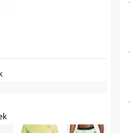
mennyiség
k
ek