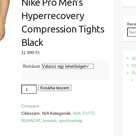
Nike Pro Men’s
Hyperrecovery
Ker
Compression Tights
Black
11.990
Ft
Un
C
Ruházat
F
Nike
Kosárba teszem
Pro
Men's
Compare
Hyperrecovery
Cikkszám:
N/A
Kategóriák:
férfi
,
FUTÓ
Compression
RUHÁZAT
,
hosszú
,
sportnadrág
Tights
Black