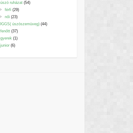
termék
54
úszó ruházat
54
29
termék
férfi
29
23
termék
női
23
termék
44
OGGS( úszószemüveg)
44
37
termék
fenőtt
37
1
termék
gyerek
1
6
termék
junior
6
termék