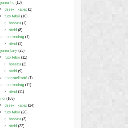
13
termék
junior fiú
13
termék
2
dzseki, kabát
2
10
termék
futó felső
10
1
termék
hosszú
1
8
termék
rövid
8
termék
1
sportnadrág
1
1
termék
rövid
1
termék
23
junior lány
23
termék
11
futó felső
11
2
termék
hosszú
2
9
termék
rövid
9
termék
1
sportmelltartó
1
11
termék
sportnadrág
11
11
termék
rövid
11
109
termék
női
109
termék
14
dzseki, kabát
14
26
termék
futó felső
26
3
termék
hosszú
3
22
termék
rövid
22