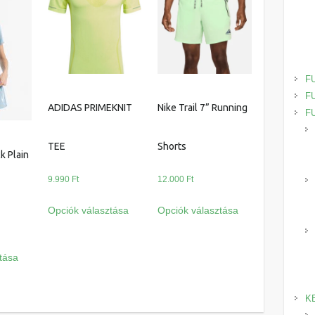
F
F
ADIDAS PRIMEKNIT
Nike Trail 7” Running
F
TEE
Shorts
k Plain
9.990
Ft
12.000
Ft
Ennek
Ennek
Opciók választása
Opciók választása
a
a
terméknek
terméknek
Ennek
több
több
tása
a
variációja
variációja
terméknek
van.
van.
több
K
A
A
variációja