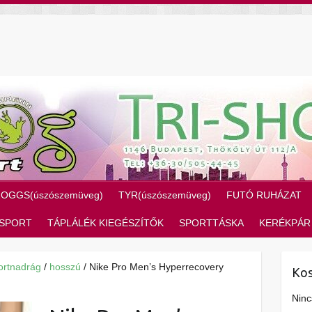
ZOGGS(úszószemüveg)
TYR(úszószemüveg)
FUTÓ RUHÁZAT
SPORT
TÁPLÁLÉK KIEGÉSZÍTŐK
SPORTTÁSKA
KERÉKPÁR
ortnadrág
/
hosszú
/ Nike Pro Men’s Hyperrecovery
Kos
Ninc