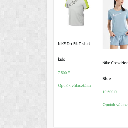
NIKE Dri-Fit T-shirt
kids
Nike Crew Nec
7.500
Ft
Blue
Ennek
Opciók választása
a
10.500
Ft
terméknek
több
Opciók válasz
variációja
van.
A