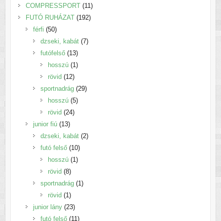
termék
11
COMPRESSPORT
11
192
termék
FUTÓ RUHÁZAT
192
50
termék
férfi
50
termék
7
dzseki, kabát
7
13
termék
futófelső
13
termék
1
hosszú
1
12
termék
rövid
12
termék
29
sportnadrág
29
5
termék
hosszú
5
24
termék
rövid
24
13
termék
junior fiú
13
termék
2
dzseki, kabát
2
10
termék
futó felső
10
1
termék
hosszú
1
8
termék
rövid
8
termék
1
sportnadrág
1
1
termék
rövid
1
termék
23
junior lány
23
termék
11
futó felső
11