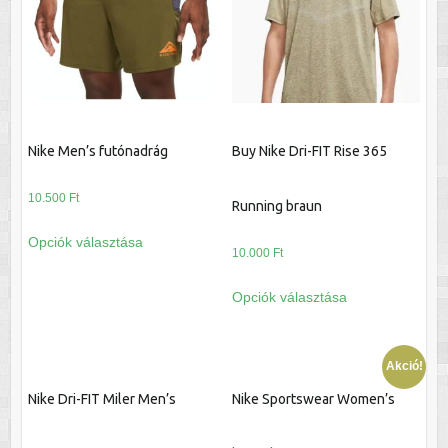
Nike Men’s futónadrág
Buy Nike Dri-FIT Rise 365
10.500
Ft
Running braun
Ennek
Opciók választása
a
10.000
Ft
terméknek
Ennek
Opciók választása
több
a
variációja
terméknek
van.
több
Akció!
A
variációja
változatok
Nike Dri-FIT Miler Men’s
Nike Sportswear Women’s
van.
a
A
termékoldalon