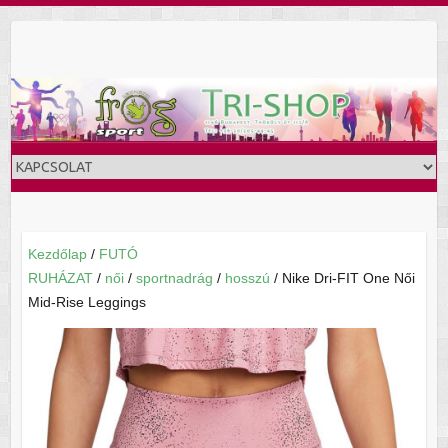
Skip
to
content
Kezdőlap
/
FUTÓ
RUHÁZAT
/
női
/
sportnadrág
/
hosszú
/ Nike Dri-FIT One Női
Mid-Rise Leggings