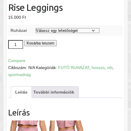
Rise Leggings
15.000
Ft
Ruházat
Nike
Kosárba teszem
Dri-
FIT
Compare
One
Cikkszám:
N/A
Kategóriák:
FUTÓ RUHÁZAT
,
hosszú
,
női
,
Női
sportnadrág
Mid-
Rise
Leírás
További információk
Leggings
mennyiség
Leírás