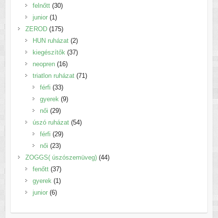
30
termék
felnőtt
30
1
termék
junior
1
termék
175
ZEROD
175
termék
2
HUN ruházat
2
termék
37
kiegészítők
37
16
termék
neopren
16
termék
71
triatlon ruházat
71
33
termék
férfi
33
termék
9
gyerek
9
29
termék
női
29
termék
54
úszó ruházat
54
29
termék
férfi
29
23
termék
női
23
termék
44
ZOGGS( úszószemüveg)
44
37
termék
fenőtt
37
1
termék
gyerek
1
6
termék
junior
6
termék