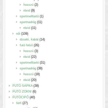
2
termék
hosszú
2
9
termék
rövid
9
termék
1
sportmelltartó
1
11
termék
sportnadrág
11
11
termék
rövid
11
109
termék
női
109
termék
14
dzseki, kabát
14
26
termék
futó felső
26
3
termék
hosszú
3
22
termék
rövid
22
termék
31
sportmelltartó
31
38
termék
sportnadrág
38
18
termék
hosszú
18
20
termék
rövid
20
termék
38
FUTÓ SAPKA
38
6
termék
FUTÓ ZOKNI
6
40
termék
FUTÓCIPŐ
40
27
termék
férfi
27