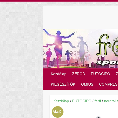
Skip
to
content
Kezdőlap
ZEROD
FUTÓCIPŐ
KIEGÉSZÍTŐK
OMIUS
COMPRES
Kezdőlap
/
FUTÓCIPŐ
/
férfi
/
neutráli
Akció!