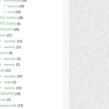
38
termék
sportnadrág
38
18
termék
hosszú
18
20
termék
rövid
20
termék
38
UTÓ SAPKA
38
6
termék
UTÓ ZOKNI
6
40
termék
UTÓCIPŐ
40
27
termék
férfi
27
termék
13
neutrális
13
11
termék
verseny
11
6
termék
junior
6
termék
3
neutrális
3
2
termék
verseny
2
21
termék
női
21
termék
10
neutrális
10
1
termék
stabil
1
termék
10
verseny
10
18
termék
ERÉKPÁR
18
2
termék
cipő
2
termék
13
kiegészítők
13