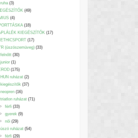
3
termék
ruha
3
termék
49
IEGÉSZÍTŐK
49
4
termék
MIUS
4
termék
18
PORTTÁSKA
18
termék
17
ÁPLÁLÉK KIEGÉSZÍTŐK
17
17
termék
ETHICSPORT
17
termék
33
YR (úszószemüveg)
33
30
termék
felnőtt
30
1
termék
junior
1
termék
175
EROD
175
termék
2
HUN ruházat
2
termék
37
kiegészítők
37
16
termék
neopren
16
termék
71
triatlon ruházat
71
33
termék
férfi
33
termék
9
gyerek
9
29
termék
női
29
termék
54
úszó ruházat
54
29
termék
férfi
29