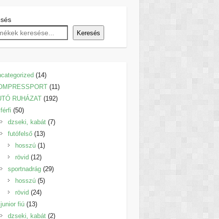
esés
Keresés
14
categorized
14
termék
11
OMPRESSPORT
11
192
termék
UTÓ RUHÁZAT
192
50
termék
férfi
50
termék
7
dzseki, kabát
7
13
termék
futófelső
13
termék
1
hosszú
1
12
termék
rövid
12
termék
29
sportnadrág
29
5
termék
hosszú
5
24
termék
rövid
24
13
termék
junior fiú
13
termék
2
dzseki, kabát
2