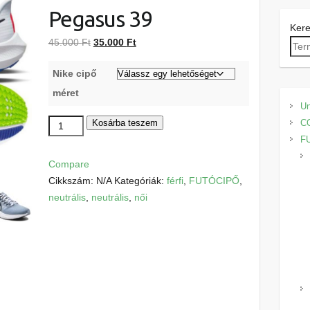
Pegasus 39
Ker
Original
Current
45.000
Ft
35.000
Ft
price
price
Nike cipő
was:
is:
45.000 Ft.
35.000 Ft.
méret
Un
Nike
Kosárba teszem
C
Air
F
Zoom
Compare
Pegasus
Cikkszám:
N/A
Kategóriák:
férfi
,
FUTÓCIPŐ
,
39
neutrális
,
neutrális
,
női
mennyiség