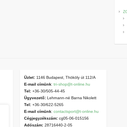
Z
Üzlet:
1146 Budapest, Thököly út 112/A
E-mail címünk
:
tri-shop@t-online.hu
Tel:
+36-30/505-44-45
Ügyvezető:
Lehmann-né Barna Nikolett
Tel:
+36-30/622-5265
E-mail címünk
:
contactsport@t-online.hu
Cégjegyzékszám:
cg05-06-015156
Adószám:
28716440-2-05