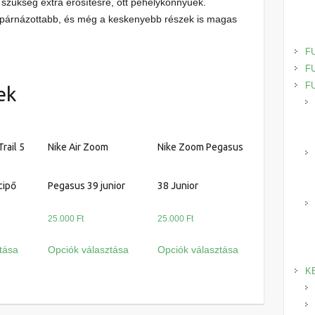
s szükség extra erősítésre, ott pehelykönnyűek.
 párnázottabb, és még a keskenyebb részek is magas
F
F
F
ek
rail 5
Nike Air Zoom
Nike Zoom Pegasus
cipő
Pegasus 39 junior
38 Junior
25.000
Ft
25.000
Ft
Ennek
Ennek
Ennek
tása
Opciók választása
Opciók választása
a
a
a
K
terméknek
terméknek
terméknek
több
több
több
variációja
variációja
variációja