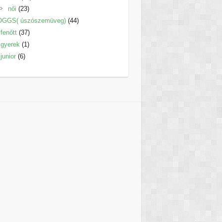
23
termék
női
23
termék
44
OGGS( úszószemüveg)
44
37
termék
fenőtt
37
1
termék
gyerek
1
6
termék
junior
6
termék