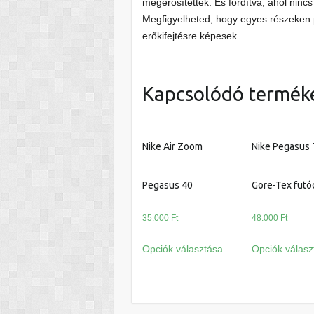
megerősítettek. És fordítva, ahol ninc
Megfigyelheted, hogy egyes részeken
erőkifejtésre képesek.
Kapcsolódó termék
Nike Air Zoom
Nike Pegasus T
Pegasus 40
Gore-Tex futó
35.000
Ft
48.000
Ft
Ennek
Opciók választása
Opciók válasz
a
terméknek
több
variációja