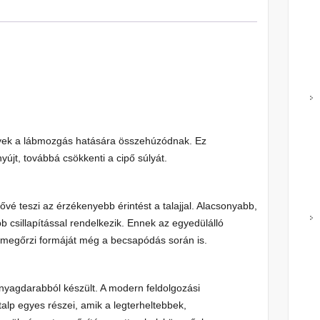
elyek a lábmozgás hatására összehúzódnak. Ez
yújt, továbbá csökkenti a cipő súlyát.
ővé teszi az érzékenyebb érintést a talajjal. Alacsonyabb,
bb csillapítással rendelkezik. Ennek az egyedülálló
megőrzi formáját még a becsapódás során is.
anyagdarabból készült. A modern feldolgozási
lp egyes részei, amik a legterheltebbek,