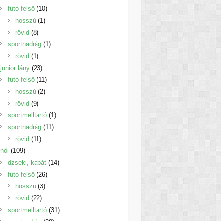
10
termék
futó felső
10
1
termék
hosszú
1
8
termék
rövid
8
termék
1
sportnadrág
1
1
termék
rövid
1
termék
23
junior lány
23
termék
11
futó felső
11
2
termék
hosszú
2
9
termék
rövid
9
termék
1
sportmelltartó
1
11
termék
sportnadrág
11
11
termék
rövid
11
109
termék
női
109
termék
14
dzseki, kabát
14
26
termék
futó felső
26
3
termék
hosszú
3
22
termék
rövid
22
termék
31
sportmelltartó
31