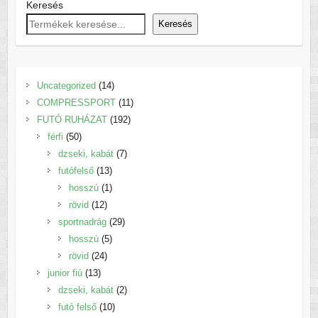
Keresés
Keresés
14
Uncategorized
14
termék
11
COMPRESSPORT
11
192
termék
FUTÓ RUHÁZAT
192
50
termék
férfi
50
termék
7
dzseki, kabát
7
13
termék
futófelső
13
termék
1
hosszú
1
12
termék
rövid
12
termék
29
sportnadrág
29
5
termék
hosszú
5
24
termék
rövid
24
13
termék
junior fiú
13
termék
2
dzseki, kabát
2
10
termék
futó felső
10