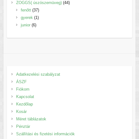
termék
44
ZOGGS( úszószemüveg)
44
37
termék
fenőtt
37
1
termék
gyerek
1
6
termék
junior
6
termék
Adatkezelési szabályzat
ÁSZF
Fiókom
Kapcsolat
Kezdőlap
Kosár
Méret táblázatok
Pénztár
Szállítási és fizetési információk