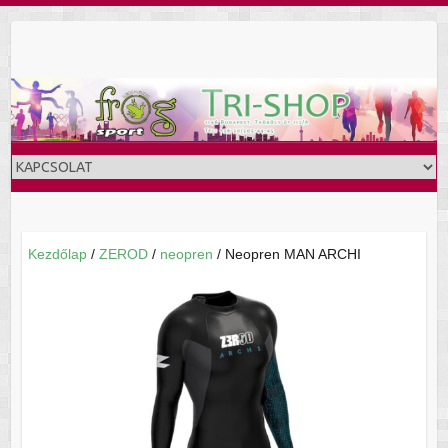
Skip
to
content
Kezdőlap
/
ZEROD
/
neopren
/ Neopren MAN ARCHI