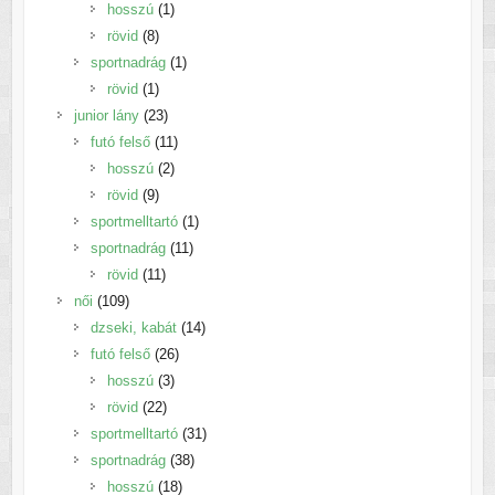
1
termék
hosszú
1
8
termék
rövid
8
termék
1
sportnadrág
1
1
termék
rövid
1
termék
23
junior lány
23
termék
11
futó felső
11
2
termék
hosszú
2
9
termék
rövid
9
termék
1
sportmelltartó
1
11
termék
sportnadrág
11
11
termék
rövid
11
109
termék
női
109
termék
14
dzseki, kabát
14
26
termék
futó felső
26
3
termék
hosszú
3
22
termék
rövid
22
termék
31
sportmelltartó
31
38
termék
sportnadrág
38
18
termék
hosszú
18