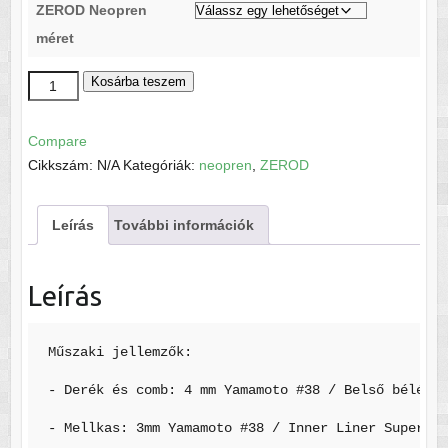
ZEROD Neopren
méret
Neopren
Kosárba teszem
MAN
ARCHI
Compare
mennyiség
Cikkszám:
N/A
Kategóriák:
neopren
,
ZEROD
Leírás
További információk
Leírás
Műszaki jellemzők: 

- Derék és comb: 4 mm Yamamoto #38 / Belső bélés: 
- Mellkas: 3mm Yamamoto #38 / Inner Liner SuperStr