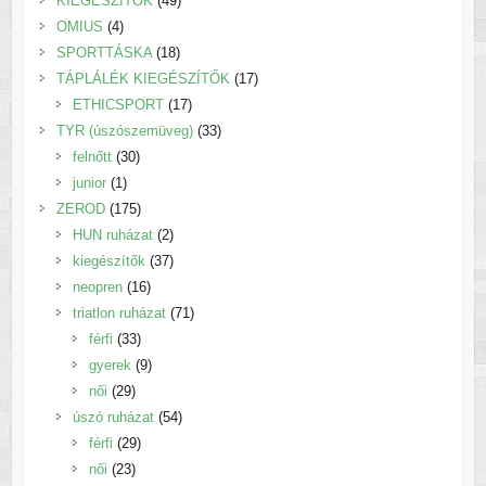
KIEGÉSZÍTŐK
49
4
termék
OMIUS
4
termék
18
SPORTTÁSKA
18
termék
17
TÁPLÁLÉK KIEGÉSZÍTŐK
17
17
termék
ETHICSPORT
17
termék
33
TYR (úszószemüveg)
33
30
termék
felnőtt
30
1
termék
junior
1
termék
175
ZEROD
175
termék
2
HUN ruházat
2
termék
37
kiegészítők
37
16
termék
neopren
16
termék
71
triatlon ruházat
71
33
termék
férfi
33
termék
9
gyerek
9
29
termék
női
29
termék
54
úszó ruházat
54
29
termék
férfi
29
23
termék
női
23