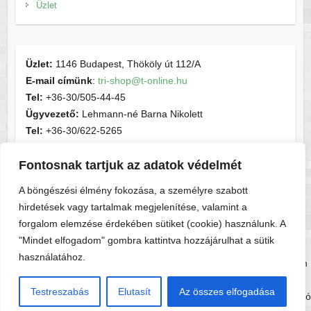
Üzlet
Üzlet:
1146 Budapest, Thököly út 112/A
E-mail címünk
:
tri-shop@t-online.hu
Tel:
+36-30/505-44-45
Ügyvezető:
Lehmann-né Barna Nikolett
Tel:
+36-30/622-5265
E-mail címünk
:
contactsport@t-online.hu
Cégjegyzékszám:
cg05-06-015156
Fontosnak tartjuk az adatok védelmét
Adószám:
28716440-2-05
A böngészési élmény fokozása, a személyre szabott
hirdetések vagy tartalmak megjelenítése, valamint a
forgalom elemzése érdekében sütiket (cookie) használunk. A
"Mindet elfogadom" gombra kattintva hozzájárulhat a sütik
használatához.
Copyright © 2026
Tri-shop
. A sablont készítette:
Colorlib
Működteti:
WordPress
Testreszabás
Elutasít
Az összes elfogadása