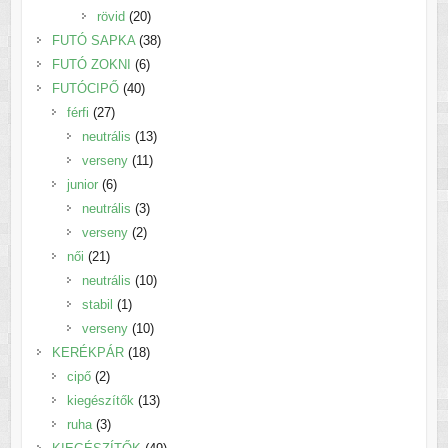
20
termék
rövid
20
termék
38
FUTÓ SAPKA
38
6
termék
FUTÓ ZOKNI
6
40
termék
FUTÓCIPŐ
40
27
termék
férfi
27
termék
13
neutrális
13
11
termék
verseny
11
6
termék
junior
6
termék
3
neutrális
3
2
termék
verseny
2
21
termék
női
21
termék
10
neutrális
10
1
termék
stabil
1
termék
10
verseny
10
18
termék
KERÉKPÁR
18
2
termék
cipő
2
termék
13
kiegészítők
13
3
termék
ruha
3
termék
49