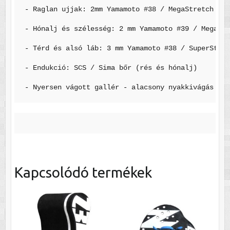
- Raglan ujjak: 2mm Yamamoto #38 / MegaStretch bel
- Hónalj és szélesség: 2 mm Yamamoto #39 / MegaStr
- Térd és alsó láb: 3 mm Yamamoto #38 / SuperStret
- Endukció: SCS / Sima bőr (rés és hónalj)

- Nyersen vágott gallér - alacsony nyakkivágás
Kapcsolódó termékek