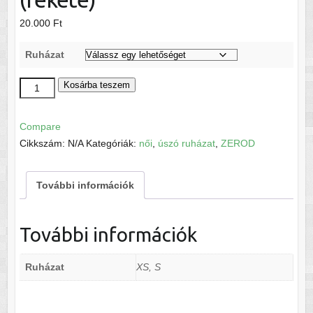
20.000
Ft
Ruházat
Zerod
Kosárba teszem
Női
fürdőruha
Compare
(fekete)
Cikkszám:
N/A
Kategóriák:
női
,
úszó ruházat
,
ZEROD
mennyiség
További információk
További információk
Ruházat
XS, S