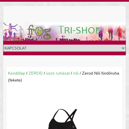
Skip
to
content
Kezdőlap
/
ZEROD
/
úszó ruházat
/
női
/ Zerod Női fürdőruha
(fekete)