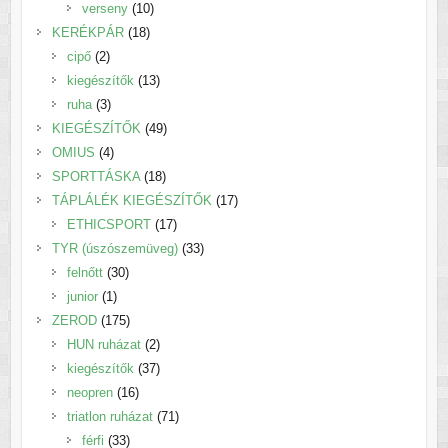
termék
10
verseny
10
18
termék
KERÉKPÁR
18
2
termék
cipő
2
termék
13
kiegészítők
13
3
termék
ruha
3
termék
49
KIEGÉSZÍTŐK
49
4
termék
OMIUS
4
termék
18
SPORTTÁSKA
18
termék
17
TÁPLÁLÉK KIEGÉSZÍTŐK
17
17
termék
ETHICSPORT
17
termék
33
TYR (úszószemüveg)
33
30
termék
felnőtt
30
1
termék
junior
1
termék
175
ZEROD
175
termék
2
HUN ruházat
2
termék
37
kiegészítők
37
16
termék
neopren
16
termék
71
triatlon ruházat
71
33
termék
férfi
33