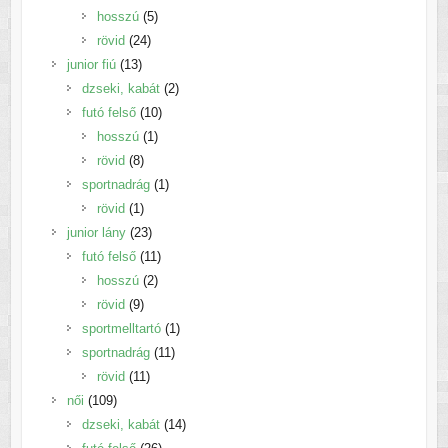
5
termék
hosszú
5
24
termék
rövid
24
13
termék
junior fiú
13
termék
2
dzseki, kabát
2
10
termék
futó felső
10
1
termék
hosszú
1
8
termék
rövid
8
termék
1
sportnadrág
1
1
termék
rövid
1
termék
23
junior lány
23
termék
11
futó felső
11
2
termék
hosszú
2
9
termék
rövid
9
termék
1
sportmelltartó
1
11
termék
sportnadrág
11
11
termék
rövid
11
109
termék
női
109
termék
14
dzseki, kabát
14
26
termék