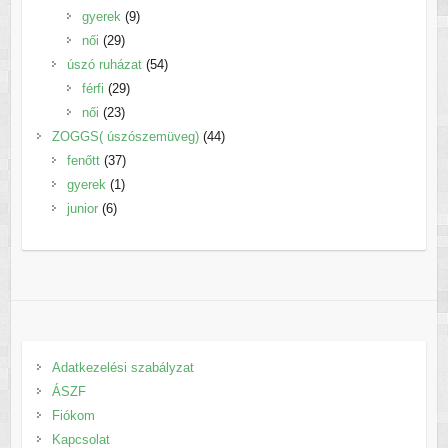
termék
9
gyerek
9
29
termék
női
29
termék
54
úszó ruházat
54
29
termék
férfi
29
23
termék
női
23
termék
44
ZOGGS( úszószemüveg)
44
37
termék
fenőtt
37
1
termék
gyerek
1
6
termék
junior
6
termék
Adatkezelési szabályzat
ÁSZF
Fiókom
Kapcsolat