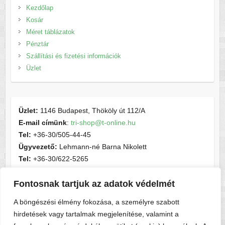
Kezdőlap
Kosár
Méret táblázatok
Pénztár
Szállítási és fizetési információk
Üzlet
Üzlet:
1146 Budapest, Thököly út 112/A
E-mail címünk
:
tri-shop@t-online.hu
Tel:
+36-30/505-44-45
Ügyvezető:
Lehmann-né Barna Nikolett
Tel:
+36-30/622-5265
E-mail címünk
:
contactsport@t-online.hu
Fontosnak tartjuk az adatok védelmét
Cégjegyzékszám:
cg05-06-015156
Adószám:
28716440-2-05
A böngészési élmény fokozása, a személyre szabott
hirdetések vagy tartalmak megjelenítése, valamint a