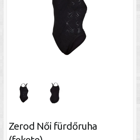
Zerod Női fürdőruha
(fekete)