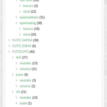
futó felső
26
3
termék
hosszú
3
22
termék
rövid
22
termék
31
sportmelltartó
31
38
termék
sportnadrág
38
18
termék
hosszú
18
20
termék
rövid
20
termék
38
FUTÓ SAPKA
38
6
termék
FUTÓ ZOKNI
6
40
termék
FUTÓCIPŐ
40
27
termék
férfi
27
termék
13
neutrális
13
11
termék
verseny
11
6
termék
junior
6
termék
3
neutrális
3
2
termék
verseny
2
21
termék
női
21
termék
10
neutrális
10
1
termék
stabil
1