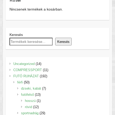
Nincsenek termékek a kosárban.
Keresés
Keresés
14
Uncategorized
14
termék
11
COMPRESSPORT
11
192
termék
FUTÓ RUHÁZAT
192
50
termék
férfi
50
termék
7
dzseki, kabát
7
13
termék
futófelső
13
termék
1
hosszú
1
12
termék
rövid
12
termék
29
sportnadrág
29