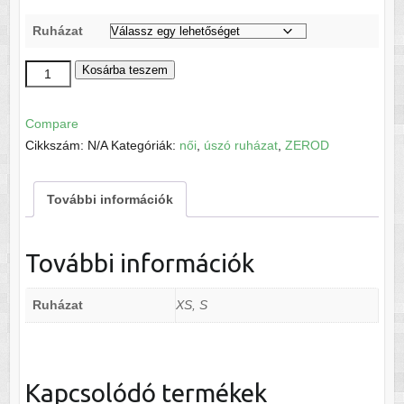
Ruházat
ZEROD
Kosárba teszem
női
úszó
Compare
PASTEL
Cikkszám:
N/A
Kategóriák:
női
,
úszó ruházat
,
ZEROD
mennyiség
További információk
További információk
Ruházat
XS, S
Kapcsolódó termékek