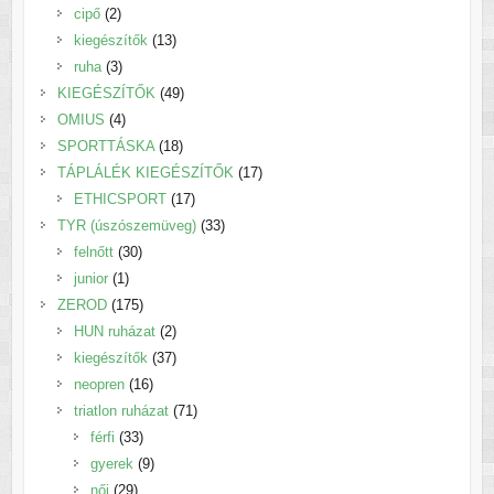
2
termék
cipő
2
termék
13
kiegészítők
13
3
termék
ruha
3
termék
49
KIEGÉSZÍTŐK
49
4
termék
OMIUS
4
termék
18
SPORTTÁSKA
18
termék
17
TÁPLÁLÉK KIEGÉSZÍTŐK
17
17
termék
ETHICSPORT
17
termék
33
TYR (úszószemüveg)
33
30
termék
felnőtt
30
1
termék
junior
1
termék
175
ZEROD
175
termék
2
HUN ruházat
2
termék
37
kiegészítők
37
16
termék
neopren
16
termék
71
triatlon ruházat
71
33
termék
férfi
33
termék
9
gyerek
9
29
termék
női
29