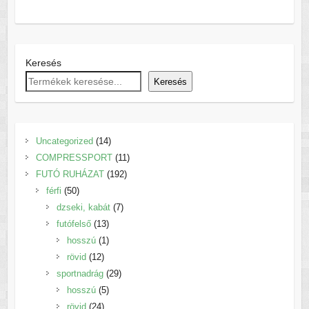
Keresés
Keresés
14
Uncategorized
14
termék
11
COMPRESSPORT
11
192
termék
FUTÓ RUHÁZAT
192
50
termék
férfi
50
termék
7
dzseki, kabát
7
13
termék
futófelső
13
termék
1
hosszú
1
12
termék
rövid
12
termék
29
sportnadrág
29
5
termék
hosszú
5
24
termék
rövid
24