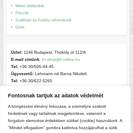
Méret táblázatok
Pénztár
Szállítási és fizetési információk
Üzlet
Üzlet:
1146 Budapest, Thököly út 112/A
E-mail címünk
:
tri-shop@t-online.hu
Tel:
+36-30/505-44-45
Ügyvezető:
Lehmann-né Barna Nikolett
Tel:
+36-30/622-5265
E-mail címünk
:
contactsport@t-online.hu
Fontosnak tartjuk az adatok védelmét
Cégjegyzékszám:
cg05-06-015156
Adószám:
28716440-2-05
A böngészési élmény fokozása, a személyre szabott
hirdetések vagy tartalmak megjelenítése, valamint a
forgalom elemzése érdekében sütiket (cookie) használunk. A
"Mindet elfogadom" gombra kattintva hozzájárulhat a sütik