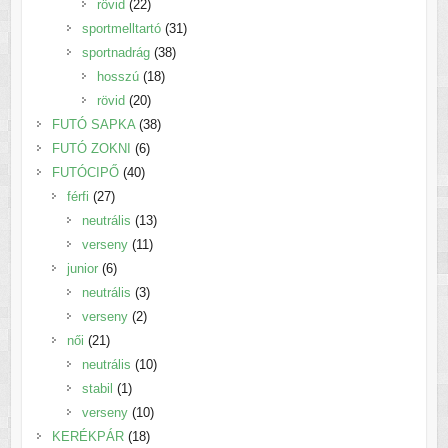
22
termék
rövid
22
termék
31
sportmelltartó
31
38
termék
sportnadrág
38
18
termék
hosszú
18
20
termék
rövid
20
termék
38
FUTÓ SAPKA
38
6
termék
FUTÓ ZOKNI
6
40
termék
FUTÓCIPŐ
40
27
termék
férfi
27
termék
13
neutrális
13
11
termék
verseny
11
6
termék
junior
6
termék
3
neutrális
3
2
termék
verseny
2
21
termék
női
21
termék
10
neutrális
10
1
termék
stabil
1
termék
10
verseny
10
18
termék
KERÉKPÁR
18