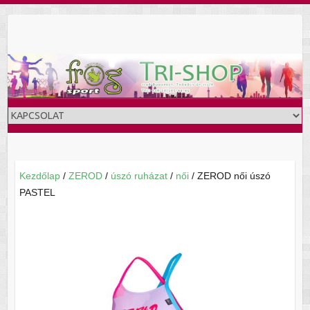
Skip
to
content
Kezdőlap
/
ZEROD
/
úszó ruházat
/
női
/ ZEROD női úszó
PASTEL