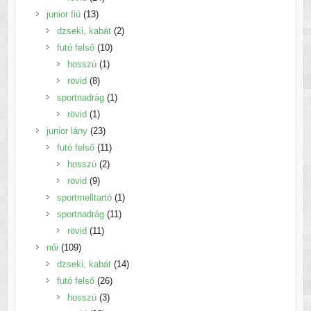
13
termék
junior fiú
13
termék
2
dzseki, kabát
2
10
termék
futó felső
10
1
termék
hosszú
1
8
termék
rövid
8
termék
1
sportnadrág
1
1
termék
rövid
1
termék
23
junior lány
23
termék
11
futó felső
11
2
termék
hosszú
2
9
termék
rövid
9
termék
1
sportmelltartó
1
11
termék
sportnadrág
11
11
termék
rövid
11
109
termék
női
109
termék
14
dzseki, kabát
14
26
termék
futó felső
26
3
termék
hosszú
3