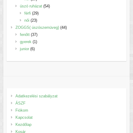
termék
54
úszó ruházat
54
29
termék
férfi
29
23
termék
női
23
termék
44
ZOGGS( úszószemüveg)
44
37
termék
fenőtt
37
1
termék
gyerek
1
6
termék
junior
6
termék
Adatkezelési szabályzat
ÁSZF
Fiókom
Kapcsolat
Kezdőlap
Kosár