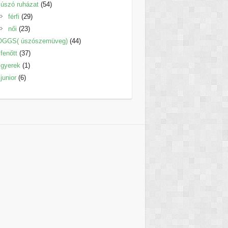
termék
54
úszó ruházat
54
29
termék
férfi
29
23
termék
női
23
termék
44
OGGS( úszószemüveg)
44
37
termék
fenőtt
37
1
termék
gyerek
1
6
termék
junior
6
termék