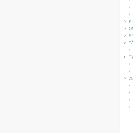
K
O
S
T
T
Z