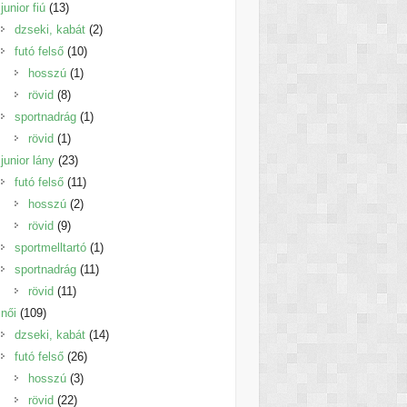
13
termék
junior fiú
13
termék
2
dzseki, kabát
2
10
termék
futó felső
10
1
termék
hosszú
1
8
termék
rövid
8
termék
1
sportnadrág
1
1
termék
rövid
1
termék
23
junior lány
23
termék
11
futó felső
11
2
termék
hosszú
2
9
termék
rövid
9
termék
1
sportmelltartó
1
11
termék
sportnadrág
11
11
termék
rövid
11
109
termék
női
109
termék
14
dzseki, kabát
14
26
termék
futó felső
26
3
termék
hosszú
3
22
termék
rövid
22