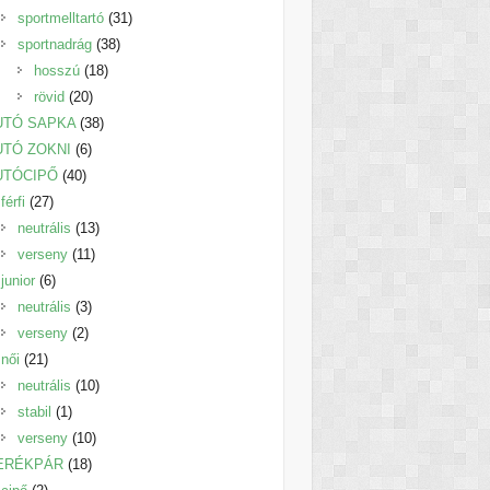
termék
31
sportmelltartó
31
38
termék
sportnadrág
38
18
termék
hosszú
18
20
termék
rövid
20
termék
38
UTÓ SAPKA
38
6
termék
UTÓ ZOKNI
6
40
termék
UTÓCIPŐ
40
27
termék
férfi
27
termék
13
neutrális
13
11
termék
verseny
11
6
termék
junior
6
termék
3
neutrális
3
2
termék
verseny
2
21
termék
női
21
termék
10
neutrális
10
1
termék
stabil
1
termék
10
verseny
10
18
termék
ERÉKPÁR
18
2
termék