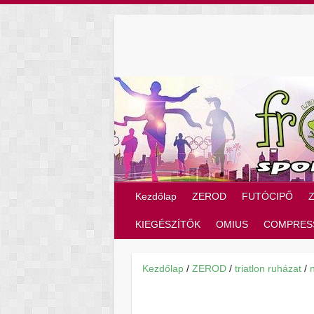
Skip
to
content
Kezdőlap
ZEROD
FUTÓCIPŐ
KIEGÉSZÍTŐK
OMIUS
COMPRES
Kezdőlap
/
ZEROD
/
triatlon ruházat
/