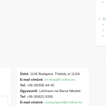
Z
Üzlet:
1146 Budapest, Thököly út 112/A
E-mail címünk
:
tri-shop@t-online.hu
Tel:
+36-30/505-44-45
Ügyvezető:
Lehmann-né Barna Nikolett
Tel:
+36-30/622-5265
E-mail címünk
:
contactsport@t-online.hu