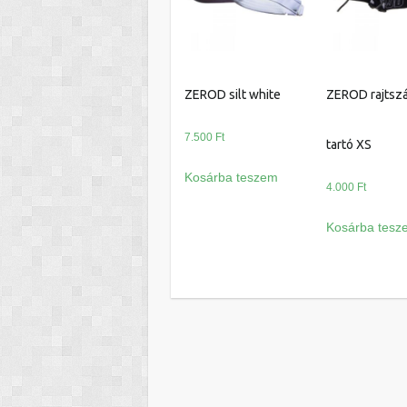
ZEROD silt white
ZEROD rajtsz
7.500
Ft
tartó XS
Kosárba teszem
4.000
Ft
Kosárba tesz