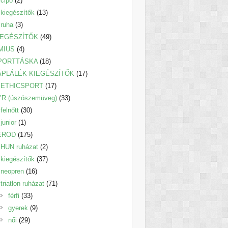
cipő
2
termék
13
kiegészítők
13
3
termék
ruha
3
termék
49
IEGÉSZÍTŐK
49
4
termék
MIUS
4
termék
18
PORTTÁSKA
18
termék
17
ÁPLÁLÉK KIEGÉSZÍTŐK
17
17
termék
ETHICSPORT
17
termék
33
YR (úszószemüveg)
33
30
termék
felnőtt
30
1
termék
junior
1
termék
175
EROD
175
termék
2
HUN ruházat
2
termék
37
kiegészítők
37
16
termék
neopren
16
termék
71
triatlon ruházat
71
33
termék
férfi
33
termék
9
gyerek
9
29
termék
női
29