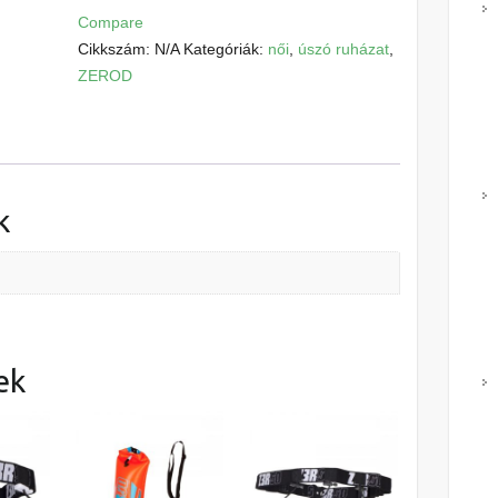
fürdőruha
Compare
(Tropical)
Cikkszám:
N/A
Kategóriák:
női
,
úszó ruházat
,
mennyiség
ZEROD
k
ek