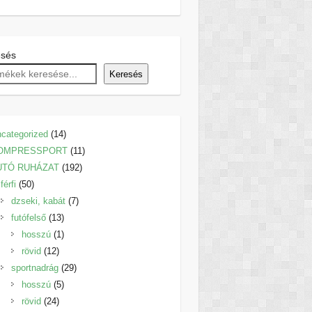
esés
Keresés
14
categorized
14
termék
11
OMPRESSPORT
11
192
termék
UTÓ RUHÁZAT
192
50
termék
férfi
50
termék
7
dzseki, kabát
7
13
termék
futófelső
13
termék
1
hosszú
1
12
termék
rövid
12
termék
29
sportnadrág
29
5
termék
hosszú
5
24
termék
rövid
24