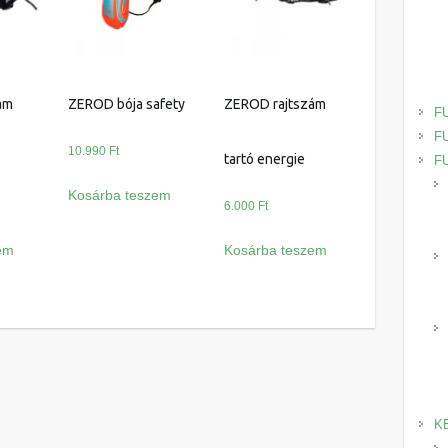
ám
ZEROD bója safety
ZEROD rajtszám
F
F
10.990
Ft
tartó energie
F
Kosárba teszem
6.000
Ft
em
Kosárba teszem
K