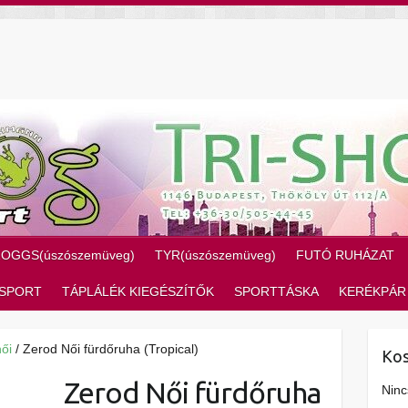
ZOGGS(úszószemüveg)
TYR(úszószemüveg)
FUTÓ RUHÁZAT
SPORT
TÁPLÁLÉK KIEGÉSZÍTŐK
SPORTTÁSKA
KERÉKPÁR
női
/ Zerod Női fürdőruha (Tropical)
Kos
Zerod Női fürdőruha
Ninc