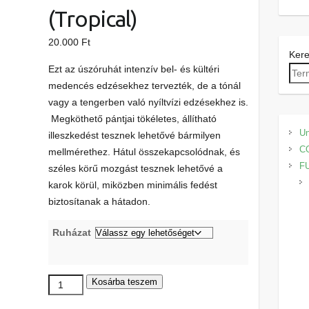
(Tropical)
20.000
Ft
Ker
Ezt az úszóruhát intenzív bel- és kültéri
medencés edzésekhez tervezték, de a tónál
vagy a tengerben való nyíltvízi edzésekhez is.
Megköthető pántjai tökéletes, állítható
Un
illeszkedést tesznek lehetővé bármilyen
C
mellmérethez. Hátul összekapcsolódnak, és
F
széles körű mozgást tesznek lehetővé a
karok körül, miközben minimális fedést
biztosítanak a hátadon.
Ruházat
Zerod
Kosárba teszem
Női