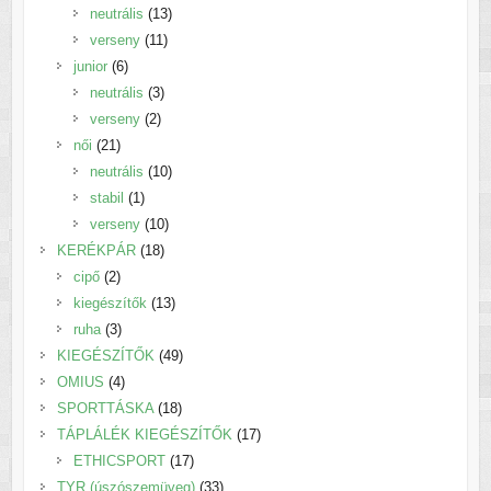
termék
13
neutrális
13
11
termék
verseny
11
6
termék
junior
6
termék
3
neutrális
3
2
termék
verseny
2
21
termék
női
21
termék
10
neutrális
10
1
termék
stabil
1
termék
10
verseny
10
18
termék
KERÉKPÁR
18
2
termék
cipő
2
termék
13
kiegészítők
13
3
termék
ruha
3
termék
49
KIEGÉSZÍTŐK
49
4
termék
OMIUS
4
termék
18
SPORTTÁSKA
18
termék
17
TÁPLÁLÉK KIEGÉSZÍTŐK
17
17
termék
ETHICSPORT
17
termék
33
TYR (úszószemüveg)
33