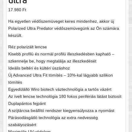
17.980
Ft
Ha egyetlen védőszemüveget keres mindenhez, akkor új
Polarized Ultra Predator védőszemüvegünk az Ön számára
készült.
Réz polarizált lencse
Kisebb profilú és normál profilú illeszkedésben kapható –
szkennelje be, hogy megtalálja az illeszkedését
Ideális beltéri és kültéri úszáshoz
Új Advanced Ultra Fit tömítés – 10%-kal lágyabb szilikon
tömítés
Egyedülálló Wiro biotech váztechnológia a tartós vázért
Az ívelt lencse technológia 180 fokos perifériás látást biztosít
Duplapántos fejpánt
A szíjtárcsa beállító rendszer kiegyensúlyozza a nyomást
Párásodásgátló technológia az extra nedvesség
szabályozásért
Maximális UV védelem