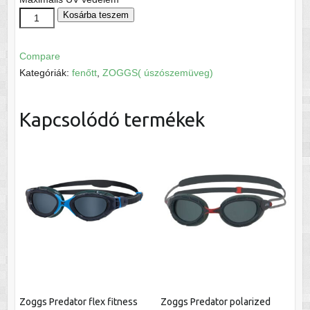
Zoggs
Kosárba teszem
Predator
polarized
Compare
ultra
Kategóriák:
fenőtt
,
ZOGGS( úszószemüveg)
mennyiség
Kapcsolódó termékek
Zoggs Predator flex fitness
Zoggs Predator polarized