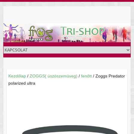
Skip
to
content
Kezdőlap
/
ZOGGS( úszószemüveg)
/
fenőtt
/ Zoggs Predator
polarized ultra