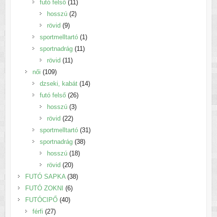
termék
11
futó felső
11
2
termék
hosszú
2
9
termék
rövid
9
termék
1
sportmelltartó
1
11
termék
sportnadrág
11
11
termék
rövid
11
109
termék
női
109
termék
14
dzseki, kabát
14
26
termék
futó felső
26
3
termék
hosszú
3
22
termék
rövid
22
termék
31
sportmelltartó
31
38
termék
sportnadrág
38
18
termék
hosszú
18
20
termék
rövid
20
termék
38
FUTÓ SAPKA
38
6
termék
FUTÓ ZOKNI
6
40
termék
FUTÓCIPŐ
40
27
termék
férfi
27