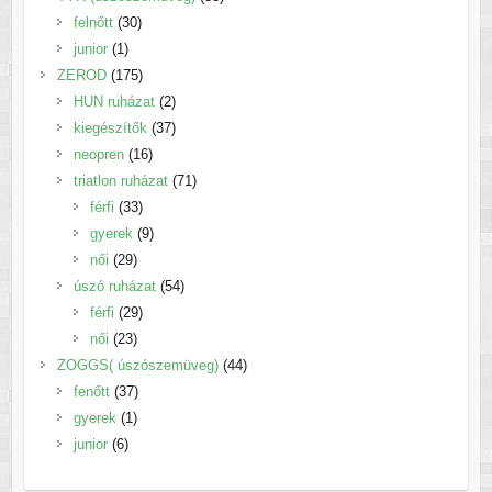
30
termék
felnőtt
30
1
termék
junior
1
termék
175
ZEROD
175
termék
2
HUN ruházat
2
termék
37
kiegészítők
37
16
termék
neopren
16
termék
71
triatlon ruházat
71
33
termék
férfi
33
termék
9
gyerek
9
29
termék
női
29
termék
54
úszó ruházat
54
29
termék
férfi
29
23
termék
női
23
termék
44
ZOGGS( úszószemüveg)
44
37
termék
fenőtt
37
1
termék
gyerek
1
6
termék
junior
6
termék