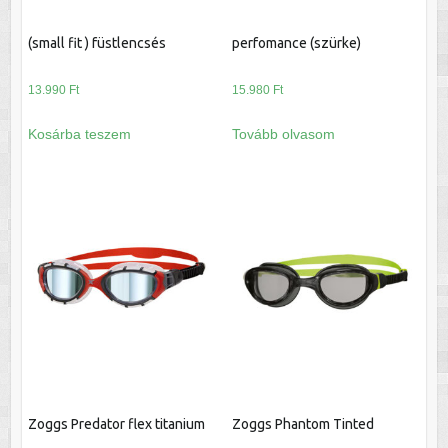
(small fit ) füstlencsés
perfomance (szürke)
13.990
Ft
15.980
Ft
Kosárba teszem
Tovább olvasom
Zoggs Predator flex titanium
Zoggs Phantom Tinted