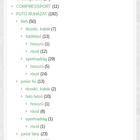
termék
11
COMPRESSPORT
11
192
termék
FUTÓ RUHÁZAT
192
50
termék
férfi
50
termék
7
dzseki, kabát
7
13
termék
futófelső
13
termék
1
hosszú
1
12
termék
rövid
12
termék
29
sportnadrág
29
5
termék
hosszú
5
24
termék
rövid
24
13
termék
junior fiú
13
termék
2
dzseki, kabát
2
10
termék
futó felső
10
1
termék
hosszú
1
8
termék
rövid
8
termék
1
sportnadrág
1
1
termék
rövid
1
termék
23
junior lány
23