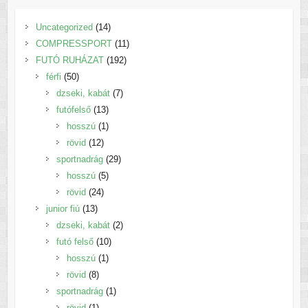
14
Uncategorized
14
termék
11
COMPRESSPORT
11
192
termék
FUTÓ RUHÁZAT
192
50
termék
férfi
50
termék
7
dzseki, kabát
7
13
termék
futófelső
13
termék
1
hosszú
1
12
termék
rövid
12
termék
29
sportnadrág
29
5
termék
hosszú
5
24
termék
rövid
24
13
termék
junior fiú
13
termék
2
dzseki, kabát
2
10
termék
futó felső
10
1
termék
hosszú
1
8
termék
rövid
8
termék
1
sportnadrág
1
1
termék
rövid
1