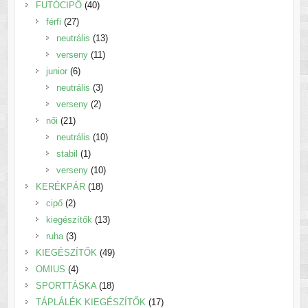
40
termék
FUTÓCIPŐ
40
27
termék
férfi
27
termék
13
neutrális
13
11
termék
verseny
11
6
termék
junior
6
termék
3
neutrális
3
2
termék
verseny
2
21
termék
női
21
termék
10
neutrális
10
1
termék
stabil
1
termék
10
verseny
10
18
termék
KERÉKPÁR
18
2
termék
cipő
2
termék
13
kiegészítők
13
3
termék
ruha
3
termék
49
KIEGÉSZÍTŐK
49
4
termék
OMIUS
4
termék
18
SPORTTÁSKA
18
termék
17
TÁPLÁLÉK KIEGÉSZÍTŐK
17