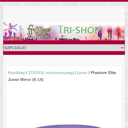
Skip
to
content
Kezdőlap
/
ZOGGS( úszószemüveg)
/
junior
/ Phantom Elite
Junior Mirror (6-14)