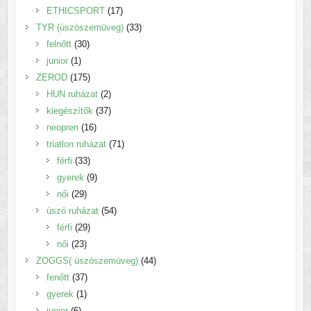
17
termék
ETHICSPORT
17
termék
33
TYR (úszószemüveg)
33
30
termék
felnőtt
30
1
termék
junior
1
termék
175
ZEROD
175
termék
2
HUN ruházat
2
termék
37
kiegészítők
37
16
termék
neopren
16
termék
71
triatlon ruházat
71
33
termék
férfi
33
termék
9
gyerek
9
29
termék
női
29
termék
54
úszó ruházat
54
29
termék
férfi
29
23
termék
női
23
termék
44
ZOGGS( úszószemüveg)
44
37
termék
fenőtt
37
1
termék
gyerek
1
6
termék
junior
6