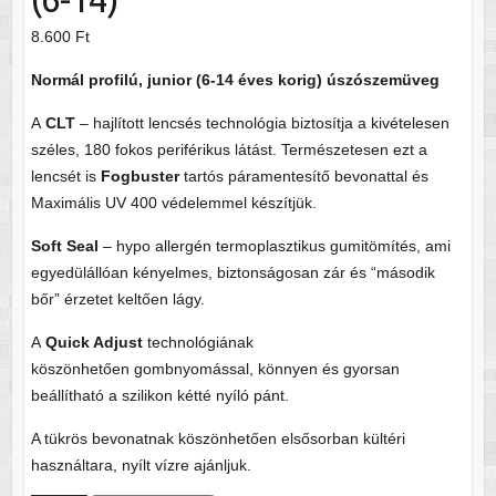
8.600
Ft
Normál profilú, junior (6-14 éves korig) úszószemüveg
A
CLT
– hajlított lencsés technológia biztosítja a kivételesen
széles, 180 fokos periférikus látást. Természetesen ezt a
lencsét is
Fogbuster
tartós páramentesítő bevonattal és
Maximális UV 400 védelemmel készítjük.
Soft Seal
– hypo allergén termoplasztikus gumitömítés, ami
egyedülállóan kényelmes, biztonságosan zár és “második
bőr” érzetet keltően lágy.
A
Quick Adjust
technológiának
köszönhetően gombnyomással, könnyen és gyorsan
beállítható a szilikon kétté nyíló pánt.
A tükrös bevonatnak köszönhetően elsősorban kültéri
használtara, nyílt vízre ajánljuk.