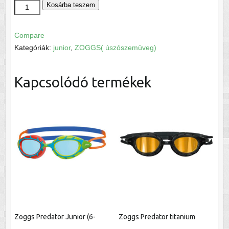
Phantom
Kosárba teszem
Elite
Junior
Compare
Mirror
Kategóriák:
junior
,
ZOGGS( úszószemüveg)
(6-
14)
Kapcsolódó termékek
mennyiség
Zoggs Predator Junior (6-
Zoggs Predator titanium