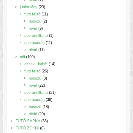
termék
23
junior lány
23
termék
11
futó felső
11
2
termék
hosszú
2
9
termék
rövid
9
termék
1
sportmelltartó
1
11
termék
sportnadrág
11
11
termék
rövid
11
109
termék
női
109
termék
14
dzseki, kabát
14
26
termék
futó felső
26
3
termék
hosszú
3
22
termék
rövid
22
termék
31
sportmelltartó
31
38
termék
sportnadrág
38
18
termék
hosszú
18
20
termék
rövid
20
termék
38
FUTÓ SAPKA
38
6
termék
FUTÓ ZOKNI
6