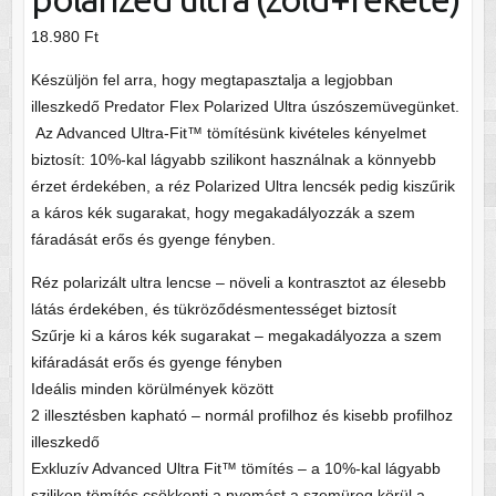
18.980
Ft
Készüljön fel arra, hogy megtapasztalja a legjobban
illeszkedő Predator Flex Polarized Ultra úszószemüvegünket.
Az Advanced Ultra-Fit™ tömítésünk kivételes kényelmet
biztosít: 10%-kal lágyabb szilikont használnak a könnyebb
érzet érdekében, a réz Polarized Ultra lencsék pedig kiszűrik
a káros kék sugarakat, hogy megakadályozzák a szem
fáradását erős és gyenge fényben.
Réz polarizált ultra lencse – növeli a kontrasztot az élesebb
látás érdekében, és tükröződésmentességet biztosít
Szűrje ki a káros kék sugarakat – megakadályozza a szem
kifáradását erős és gyenge fényben
Ideális minden körülmények között
2 illesztésben kapható – normál profilhoz és kisebb profilhoz
illeszkedő
Exkluzív Advanced Ultra Fit™ tömítés – a 10%-kal lágyabb
szilikon tömítés csökkenti a nyomást a szemüreg körül a