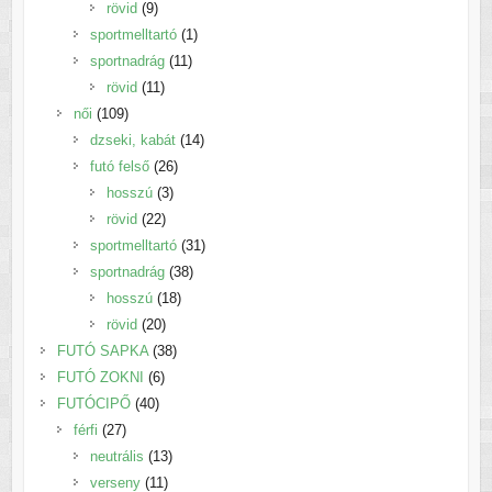
9
termék
rövid
9
termék
1
sportmelltartó
1
11
termék
sportnadrág
11
11
termék
rövid
11
109
termék
női
109
termék
14
dzseki, kabát
14
26
termék
futó felső
26
3
termék
hosszú
3
22
termék
rövid
22
termék
31
sportmelltartó
31
38
termék
sportnadrág
38
18
termék
hosszú
18
20
termék
rövid
20
termék
38
FUTÓ SAPKA
38
6
termék
FUTÓ ZOKNI
6
40
termék
FUTÓCIPŐ
40
27
termék
férfi
27
termék
13
neutrális
13
11
termék
verseny
11