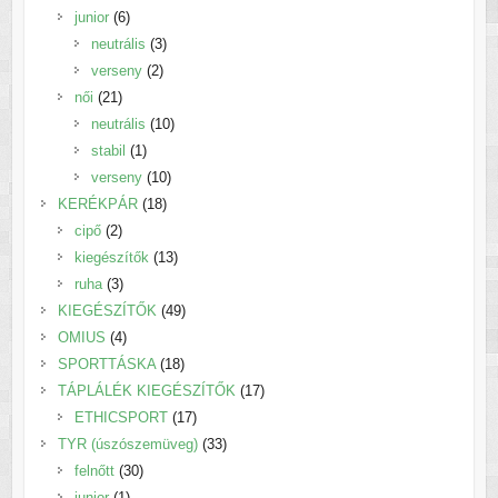
6
termék
junior
6
termék
3
neutrális
3
2
termék
verseny
2
21
termék
női
21
termék
10
neutrális
10
1
termék
stabil
1
termék
10
verseny
10
18
termék
KERÉKPÁR
18
2
termék
cipő
2
termék
13
kiegészítők
13
3
termék
ruha
3
termék
49
KIEGÉSZÍTŐK
49
4
termék
OMIUS
4
termék
18
SPORTTÁSKA
18
termék
17
TÁPLÁLÉK KIEGÉSZÍTŐK
17
17
termék
ETHICSPORT
17
termék
33
TYR (úszószemüveg)
33
30
termék
felnőtt
30
1
termék
junior
1