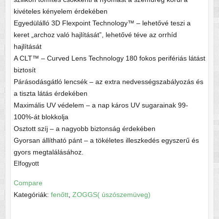
kivételes kényelem érdekében
Egyedülálló 3D Flexpoint Technology™ – lehetővé teszi a
keret „archoz való hajlítását”, lehetővé téve az orrhíd
hajlítását
A CLT™ – Curved Lens Technology 180 fokos perifériás látást
biztosít
Párásodásgátló lencsék – az extra nedvességszabályozás és
a tiszta látás érdekében
Maximális UV védelem – a nap káros UV sugarainak 99-
100%-át blokkolja
Osztott szíj – a nagyobb biztonság érdekében
Gyorsan állítható pánt – a tökéletes illeszkedés egyszerű és
gyors megtalálásához.
Elfogyott
Compare
Kategóriák:
fenőtt
,
ZOGGS( úszószemüveg)