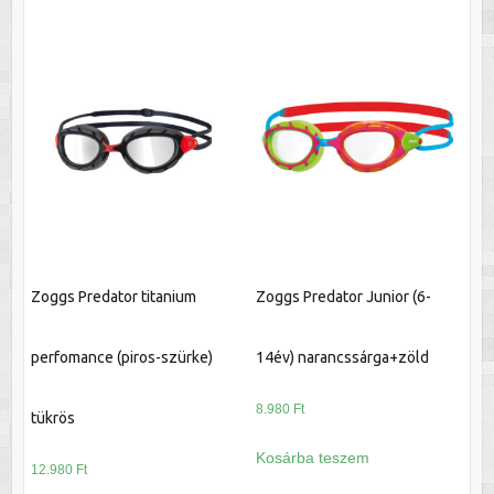
Zoggs Predator titanium
Zoggs Predator Junior (6-
perfomance (piros-szürke)
14év) narancssárga+zöld
8.980
Ft
tükrös
Kosárba teszem
12.980
Ft