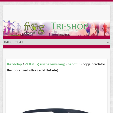
Skip
to
content
Kezdőlap
/
ZOGGS( úszószemüveg)
/
fenőtt
/ Zoggs predator
flex polarized ultra (zöld+fekete)