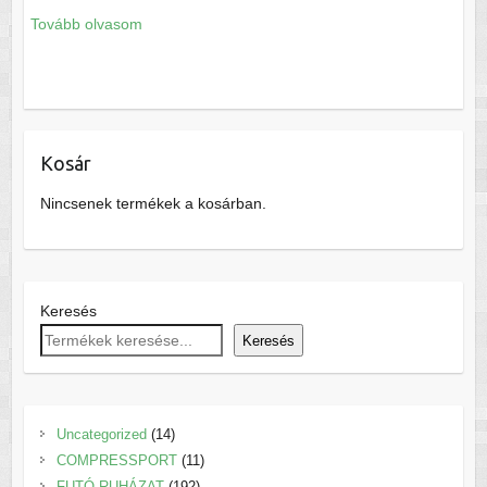
Tovább olvasom
Kosár
Nincsenek termékek a kosárban.
Keresés
Keresés
14
Uncategorized
14
termék
11
COMPRESSPORT
11
192
termék
FUTÓ RUHÁZAT
192