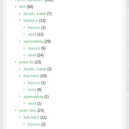
50
termék
férfi
50
termék
7
dzseki, kabát
7
13
termék
futófelső
13
termék
1
hosszú
1
12
termék
rövid
12
termék
29
sportnadrág
29
5
termék
hosszú
5
24
termék
rövid
24
13
termék
junior fiú
13
termék
2
dzseki, kabát
2
10
termék
futó felső
10
1
termék
hosszú
1
8
termék
rövid
8
termék
1
sportnadrág
1
1
termék
rövid
1
termék
23
junior lány
23
termék
11
futó felső
11
2
termék
hosszú
2