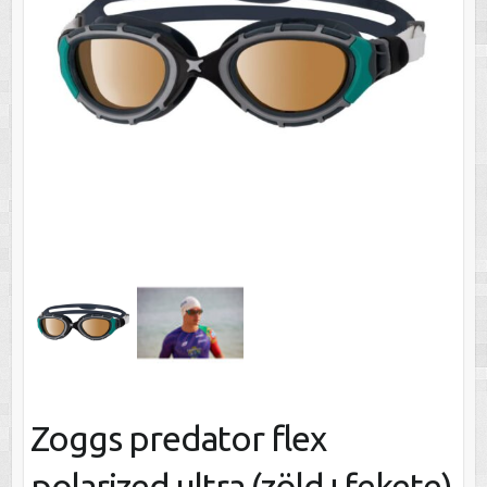
Zoggs predator flex
polarized ultra (zöld+fekete)