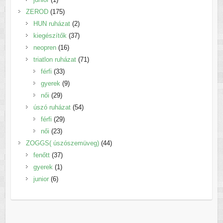
termék
175
ZEROD
175
termék
2
HUN ruházat
2
termék
37
kiegészítők
37
16
termék
neopren
16
termék
71
triatlon ruházat
71
33
termék
férfi
33
termék
9
gyerek
9
29
termék
női
29
termék
54
úszó ruházat
54
29
termék
férfi
29
23
termék
női
23
termék
44
ZOGGS( úszószemüveg)
44
37
termék
fenőtt
37
1
termék
gyerek
1
6
termék
junior
6
termék