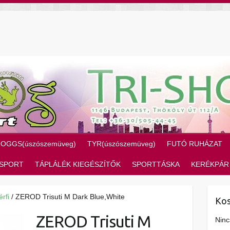
ZOGGS(úszószemüveg)
TYR(úszószemüveg)
FUTÓ RUHÁZAT
SPORT
TÁPLÁLÉK KIEGÉSZÍTŐK
SPORTTÁSKA
KERÉKPÁR
érfi
/ ZEROD Trisuti M Dark Blue,White
Kos
ZEROD Trisuti M
Ninc