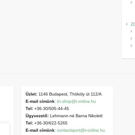
Z
Üzlet:
1146 Budapest, Thököly út 112/A
E-mail címünk
:
tri-shop@t-online.hu
Tel:
+36-30/505-44-45
Ügyvezető:
Lehmann-né Barna Nikolett
Tel:
+36-30/622-5265
E-mail címünk
:
contactsport@t-online.hu