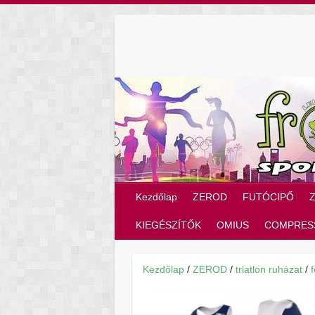
Skip
to
content
Kezdőlap
ZEROD
FUTÓCIPŐ
KIEGÉSZÍTŐK
OMIUS
COMPRES
Kezdőlap
/
ZEROD
/
triatlon ruházat
/
f