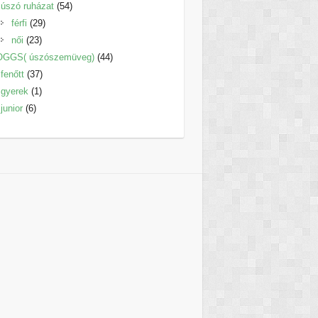
termék
54
úszó ruházat
54
29
termék
férfi
29
23
termék
női
23
termék
44
OGGS( úszószemüveg)
44
37
termék
fenőtt
37
1
termék
gyerek
1
6
termék
junior
6
termék