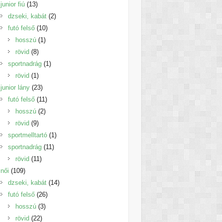
13
termék
junior fiú
13
termék
2
dzseki, kabát
2
10
termék
futó felső
10
1
termék
hosszú
1
8
termék
rövid
8
termék
1
sportnadrág
1
1
termék
rövid
1
termék
23
junior lány
23
termék
11
futó felső
11
2
termék
hosszú
2
9
termék
rövid
9
termék
1
sportmelltartó
1
11
termék
sportnadrág
11
11
termék
rövid
11
109
termék
női
109
termék
14
dzseki, kabát
14
26
termék
futó felső
26
3
termék
hosszú
3
22
termék
rövid
22