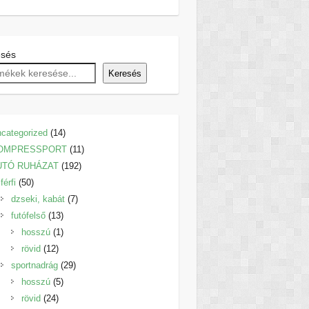
esés
Keresés
14
categorized
14
termék
11
OMPRESSPORT
11
192
termék
UTÓ RUHÁZAT
192
50
termék
férfi
50
termék
7
dzseki, kabát
7
13
termék
futófelső
13
termék
1
hosszú
1
12
termék
rövid
12
termék
29
sportnadrág
29
5
termék
hosszú
5
24
termék
rövid
24