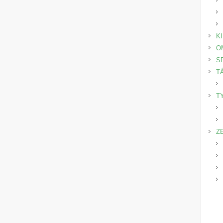
K
O
S
T
T
Z