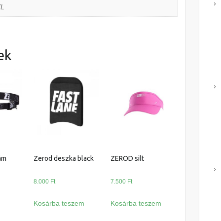
XL
ek
ám
Zerod deszka black
ZEROD silt
8.000
Ft
7.500
Ft
Kosárba teszem
Kosárba teszem