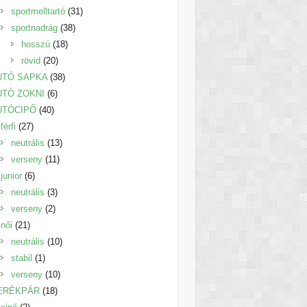
termék
31
sportmelltartó
31
38
termék
sportnadrág
38
18
termék
hosszú
18
20
termék
rövid
20
termék
38
UTÓ SAPKA
38
6
termék
UTÓ ZOKNI
6
40
termék
UTÓCIPŐ
40
27
termék
férfi
27
termék
13
neutrális
13
11
termék
verseny
11
6
termék
junior
6
termék
3
neutrális
3
2
termék
verseny
2
21
termék
női
21
termék
10
neutrális
10
1
termék
stabil
1
termék
10
verseny
10
18
termék
ERÉKPÁR
18
2
termék