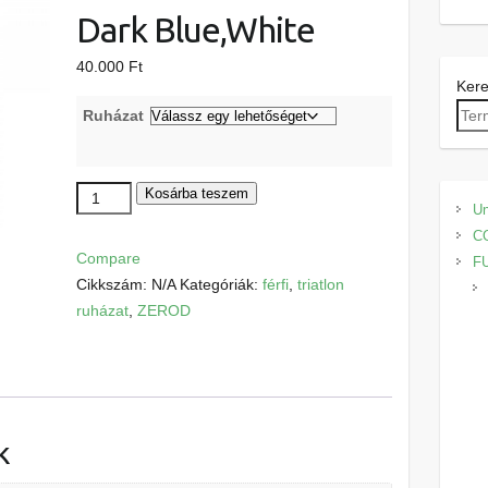
Dark Blue,White
40.000
Ft
Ker
Ruházat
ZEROD
Kosárba teszem
Un
Trisuti
C
M
Compare
F
Dark
Cikkszám:
N/A
Kategóriák:
férfi
,
triatlon
Blue,White
ruházat
,
ZEROD
mennyiség
k