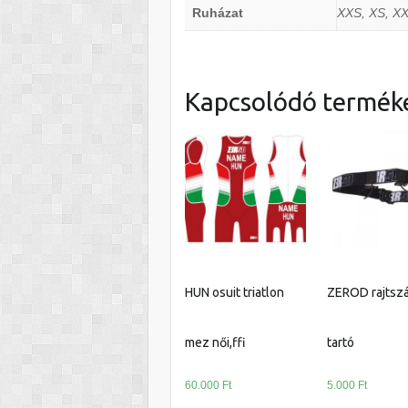
Ruházat
XXS, XS, X
Kapcsolódó termék
HUN osuit triatlon
ZEROD rajtsz
mez női,ffi
tartó
60.000
Ft
5.000
Ft