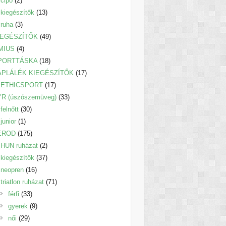
cipő
2
termék
13
kiegészítők
13
3
termék
ruha
3
termék
49
IEGÉSZÍTŐK
49
4
termék
MIUS
4
termék
18
PORTTÁSKA
18
termék
17
ÁPLÁLÉK KIEGÉSZÍTŐK
17
17
termék
ETHICSPORT
17
termék
33
YR (úszószemüveg)
33
30
termék
felnőtt
30
1
termék
junior
1
termék
175
EROD
175
termék
2
HUN ruházat
2
termék
37
kiegészítők
37
16
termék
neopren
16
termék
71
triatlon ruházat
71
33
termék
férfi
33
termék
9
gyerek
9
29
termék
női
29