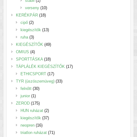
1
termék
stabil
1
termék
10
verseny
10
18
termék
KERÉKPÁR
18
2
termék
cipő
2
termék
13
kiegészítők
13
3
termék
ruha
3
termék
49
KIEGÉSZÍTŐK
49
4
termék
OMIUS
4
termék
18
SPORTTÁSKA
18
termék
17
TÁPLÁLÉK KIEGÉSZÍTŐK
17
17
termék
ETHICSPORT
17
termék
33
TYR (úszószemüveg)
33
30
termék
felnőtt
30
1
termék
junior
1
termék
175
ZEROD
175
termék
2
HUN ruházat
2
termék
37
kiegészítők
37
16
termék
neopren
16
termék
71
triatlon ruházat
71