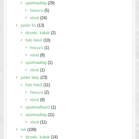
termék
29
sportnadrág
29
5
termék
hosszú
5
24
termék
rövid
24
13
termék
junior fiú
13
termék
2
dzseki, kabát
2
10
termék
futó felső
10
1
termék
hosszú
1
8
termék
rövid
8
termék
1
sportnadrág
1
1
termék
rövid
1
termék
23
junior lány
23
termék
11
futó felső
11
2
termék
hosszú
2
9
termék
rövid
9
termék
1
sportmelltartó
1
11
termék
sportnadrág
11
11
termék
rövid
11
109
termék
női
109
termék
14
dzseki, kabát
14