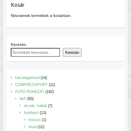
Kosár
Nincsenek termékek a kosárban.
Keresés
Keresés
14
Uncategorized
14
termék
11
COMPRESSPORT
11
192
termék
FUTÓ RUHÁZAT
192
50
termék
férfi
50
termék
7
dzseki, kabát
7
13
termék
futófelső
13
termék
1
hosszú
1
12
termék
rövid
12