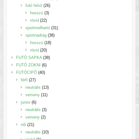
26
termék
futó felső
26
3
termék
hosszú
3
22
termék
rövid
22
termék
31
sportmelltartó
31
38
termék
sportnadrág
38
18
termék
hosszú
18
20
termék
rövid
20
termék
38
FUTÓ SAPKA
38
6
termék
FUTÓ ZOKNI
6
40
termék
FUTÓCIPŐ
40
27
termék
férfi
27
termék
13
neutrális
13
11
termék
verseny
11
6
termék
junior
6
termék
3
neutrális
3
2
termék
verseny
2
21
termék
női
21
termék
10
neutrális
10