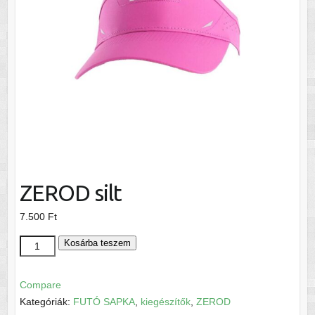
ZEROD silt
7.500
Ft
ZEROD
Kosárba teszem
silt
mennyiség
Compare
Kategóriák:
FUTÓ SAPKA
,
kiegészítők
,
ZEROD