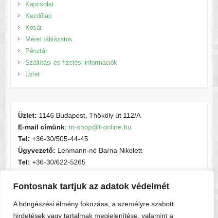
Kapcsolat
Kezdőlap
Kosár
Méret táblázatok
Pénztár
Szállítási és fizetési információk
Üzlet
Üzlet:
1146 Budapest, Thököly út 112/A
E-mail címünk
:
tri-shop@t-online.hu
Tel:
+36-30/505-44-45
Ügyvezető:
Lehmann-né Barna Nikolett
Tel:
+36-30/622-5265
E-mail címünk
:
contactsport@t-online.hu
Fontosnak tartjuk az adatok védelmét
Cégjegyzékszám:
cg05-06-015156
Adószám:
28716440-2-05
A böngészési élmény fokozása, a személyre szabott
hirdetések vagy tartalmak megjelenítése, valamint a