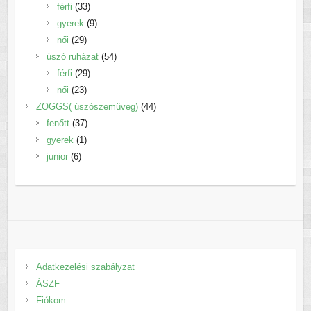
33
termék
férfi
33
termék
9
gyerek
9
29
termék
női
29
termék
54
úszó ruházat
54
29
termék
férfi
29
23
termék
női
23
termék
44
ZOGGS( úszószemüveg)
44
37
termék
fenőtt
37
1
termék
gyerek
1
6
termék
junior
6
termék
Adatkezelési szabályzat
ÁSZF
Fiókom