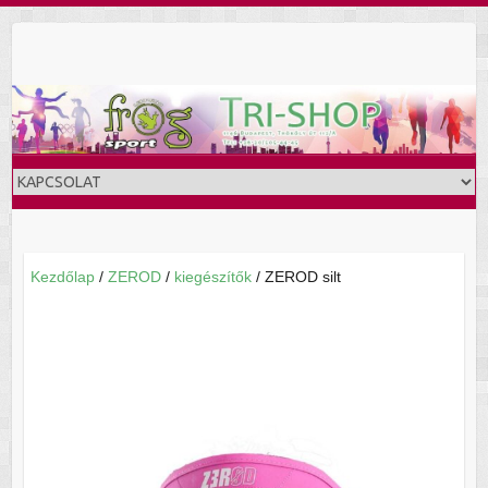
Skip
to
content
Kezdőlap
/
ZEROD
/
kiegészítők
/ ZEROD silt