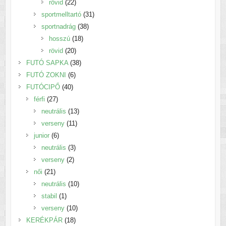
22
termék
rövid
22
termék
31
sportmelltartó
31
38
termék
sportnadrág
38
18
termék
hosszú
18
20
termék
rövid
20
termék
38
FUTÓ SAPKA
38
6
termék
FUTÓ ZOKNI
6
40
termék
FUTÓCIPŐ
40
27
termék
férfi
27
termék
13
neutrális
13
11
termék
verseny
11
6
termék
junior
6
termék
3
neutrális
3
2
termék
verseny
2
21
termék
női
21
termék
10
neutrális
10
1
termék
stabil
1
termék
10
verseny
10
18
termék
KERÉKPÁR
18