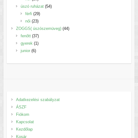
termék
54
úszó ruházat
54
29
termék
férfi
29
23
termék
női
23
termék
44
ZOGGS( úszószemüveg)
44
37
termék
fenőtt
37
1
termék
gyerek
1
6
termék
junior
6
termék
Adatkezelési szabályzat
ÁSZF
Fiókom
Kapcsolat
Kezdőlap
Kosár