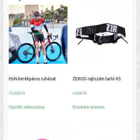
HUN kerékpáros ruházat
ZEROD rajtszám tartó XS
70.000
Ft
4.000
Ft
Ennek
Opciók választása
Kosárba teszem
a
terméknek
több
variációja
van.