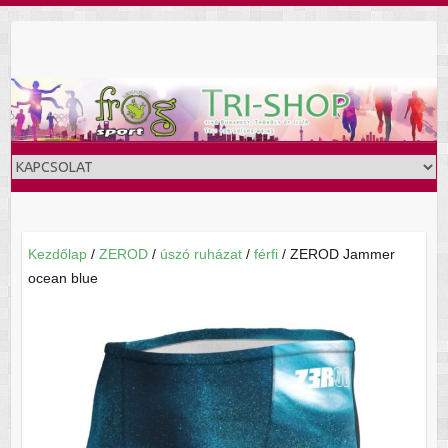
Skip
to
content
Kezdőlap
/
ZEROD
/
úszó ruházat
/
férfi
/ ZEROD Jammer
ocean blue