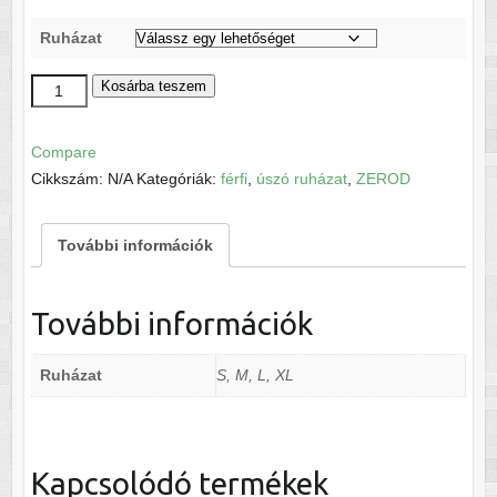
Ruházat
ZEROD
Kosárba teszem
Jammer
ocean
Compare
blue
Cikkszám:
N/A
Kategóriák:
férfi
,
úszó ruházat
,
ZEROD
mennyiség
További információk
További információk
Ruházat
S, M, L, XL
Kapcsolódó termékek