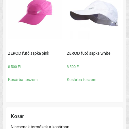
A
változatok
a
termékoldalon
választhatók
ki
ZEROD futó sapka pink
ZEROD futó sapka white
8.500
Ft
8.500
Ft
Kosárba teszem
Kosárba teszem
Kosár
Nincsenek termékek a kosárban.