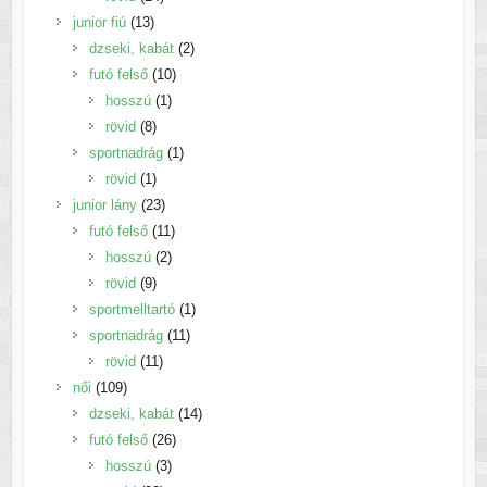
13
termék
junior fiú
13
termék
2
dzseki, kabát
2
10
termék
futó felső
10
1
termék
hosszú
1
8
termék
rövid
8
termék
1
sportnadrág
1
1
termék
rövid
1
termék
23
junior lány
23
termék
11
futó felső
11
2
termék
hosszú
2
9
termék
rövid
9
termék
1
sportmelltartó
1
11
termék
sportnadrág
11
11
termék
rövid
11
109
termék
női
109
termék
14
dzseki, kabát
14
26
termék
futó felső
26
3
termék
hosszú
3