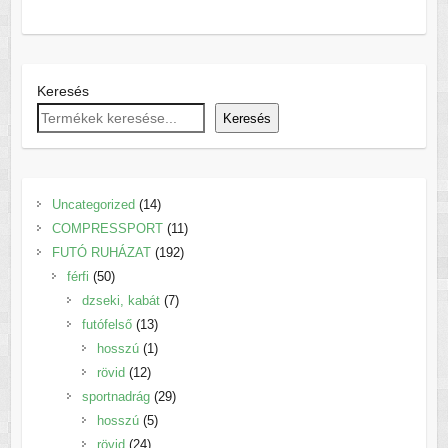
Keresés
Keresés
14
Uncategorized
14
termék
11
COMPRESSPORT
11
192
termék
FUTÓ RUHÁZAT
192
50
termék
férfi
50
termék
7
dzseki, kabát
7
13
termék
futófelső
13
termék
1
hosszú
1
12
termék
rövid
12
termék
29
sportnadrág
29
5
termék
hosszú
5
24
termék
rövid
24