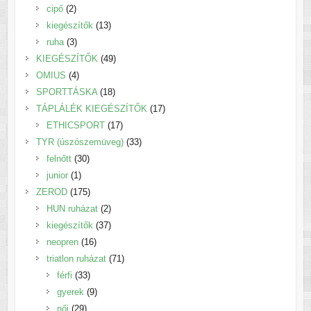
2
termék
cipő
2
termék
13
kiegészítők
13
3
termék
ruha
3
termék
49
KIEGÉSZÍTŐK
49
4
termék
OMIUS
4
termék
18
SPORTTÁSKA
18
termék
17
TÁPLÁLÉK KIEGÉSZÍTŐK
17
17
termék
ETHICSPORT
17
termék
33
TYR (úszószemüveg)
33
30
termék
felnőtt
30
1
termék
junior
1
termék
175
ZEROD
175
termék
2
HUN ruházat
2
termék
37
kiegészítők
37
16
termék
neopren
16
termék
71
triatlon ruházat
71
33
termék
férfi
33
termék
9
gyerek
9
29
termék
női
29