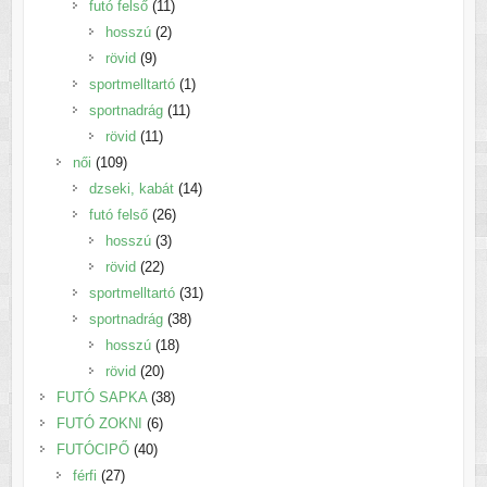
termék
11
futó felső
11
2
termék
hosszú
2
9
termék
rövid
9
termék
1
sportmelltartó
1
11
termék
sportnadrág
11
11
termék
rövid
11
109
termék
női
109
termék
14
dzseki, kabát
14
26
termék
futó felső
26
3
termék
hosszú
3
22
termék
rövid
22
termék
31
sportmelltartó
31
38
termék
sportnadrág
38
18
termék
hosszú
18
20
termék
rövid
20
termék
38
FUTÓ SAPKA
38
6
termék
FUTÓ ZOKNI
6
40
termék
FUTÓCIPŐ
40
27
termék
férfi
27