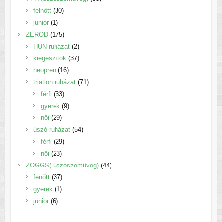
30
termék
felnőtt
30
1
termék
junior
1
termék
175
ZEROD
175
termék
2
HUN ruházat
2
termék
37
kiegészítők
37
16
termék
neopren
16
termék
71
triatlon ruházat
71
33
termék
férfi
33
termék
9
gyerek
9
29
termék
női
29
termék
54
úszó ruházat
54
29
termék
férfi
29
23
termék
női
23
termék
44
ZOGGS( úszószemüveg)
44
37
termék
fenőtt
37
1
termék
gyerek
1
6
termék
junior
6
termék