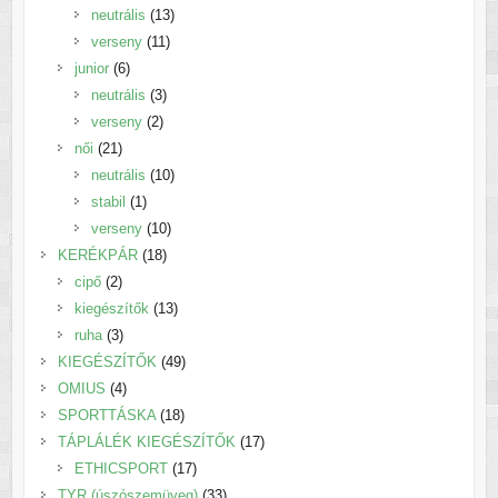
termék
13
neutrális
13
11
termék
verseny
11
6
termék
junior
6
termék
3
neutrális
3
2
termék
verseny
2
21
termék
női
21
termék
10
neutrális
10
1
termék
stabil
1
termék
10
verseny
10
18
termék
KERÉKPÁR
18
2
termék
cipő
2
termék
13
kiegészítők
13
3
termék
ruha
3
termék
49
KIEGÉSZÍTŐK
49
4
termék
OMIUS
4
termék
18
SPORTTÁSKA
18
termék
17
TÁPLÁLÉK KIEGÉSZÍTŐK
17
17
termék
ETHICSPORT
17
termék
33
TYR (úszószemüveg)
33