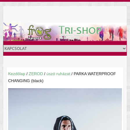
Skip
to
content
Kezdőlap
/
ZEROD
/
úszó ruházat
/ PARKA WATERPROOF
CHANGING (black)