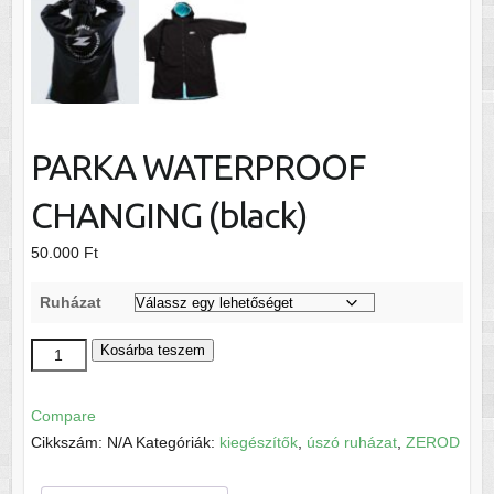
PARKA WATERPROOF
CHANGING (black)
50.000
Ft
Ruházat
PARKA
Kosárba teszem
WATERPROOF
CHANGING
Compare
(black)
Cikkszám:
N/A
Kategóriák:
kiegészítők
,
úszó ruházat
,
ZEROD
mennyiség