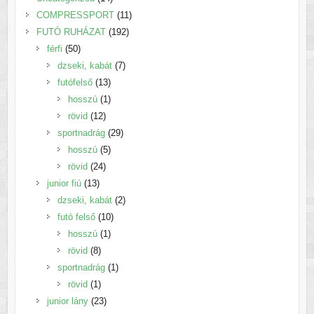
termék
11
COMPRESSPORT
11
192
termék
FUTÓ RUHÁZAT
192
50
termék
férfi
50
termék
7
dzseki, kabát
7
13
termék
futófelső
13
termék
1
hosszú
1
12
termék
rövid
12
termék
29
sportnadrág
29
5
termék
hosszú
5
24
termék
rövid
24
13
termék
junior fiú
13
termék
2
dzseki, kabát
2
10
termék
futó felső
10
1
termék
hosszú
1
8
termék
rövid
8
termék
1
sportnadrág
1
1
termék
rövid
1
termék
23
junior lány
23