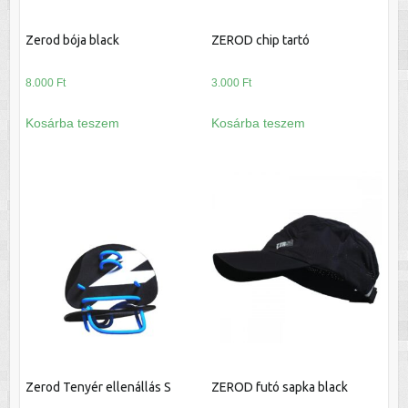
Zerod bója black
ZEROD chip tartó
8.000
Ft
3.000
Ft
Kosárba teszem
Kosárba teszem
Zerod Tenyér ellenállás S
ZEROD futó sapka black