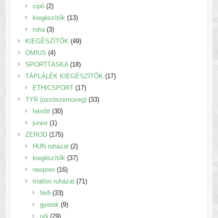
2
termék
cipő
2
termék
13
kiegészítők
13
3
termék
ruha
3
termék
49
KIEGÉSZÍTŐK
49
4
termék
OMIUS
4
termék
18
SPORTTÁSKA
18
termék
17
TÁPLÁLÉK KIEGÉSZÍTŐK
17
17
termék
ETHICSPORT
17
termék
33
TYR (úszószemüveg)
33
30
termék
felnőtt
30
1
termék
junior
1
termék
175
ZEROD
175
termék
2
HUN ruházat
2
termék
37
kiegészítők
37
16
termék
neopren
16
termék
71
triatlon ruházat
71
33
termék
férfi
33
termék
9
gyerek
9
29
termék
női
29