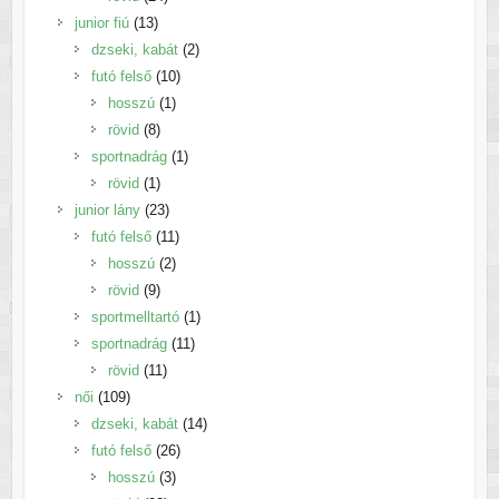
13
termék
junior fiú
13
termék
2
dzseki, kabát
2
10
termék
futó felső
10
1
termék
hosszú
1
8
termék
rövid
8
termék
1
sportnadrág
1
1
termék
rövid
1
termék
23
junior lány
23
termék
11
futó felső
11
2
termék
hosszú
2
9
termék
rövid
9
termék
1
sportmelltartó
1
11
termék
sportnadrág
11
11
termék
rövid
11
109
termék
női
109
termék
14
dzseki, kabát
14
26
termék
futó felső
26
3
termék
hosszú
3