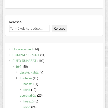
Keresés
Keresés
14
Uncategorized
14
termék
11
COMPRESSPORT
11
192
termék
FUTÓ RUHÁZAT
192
50
termék
férfi
50
termék
7
dzseki, kabát
7
13
termék
futófelső
13
termék
1
hosszú
1
12
termék
rövid
12
termék
29
sportnadrág
29
5
termék
hosszú
5
24
termék
rövid
24