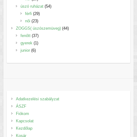
termék
54
úszó ruházat
54
29
termék
férfi
29
23
termék
női
23
termék
44
ZOGGS( úszószemüveg)
44
37
termék
fenőtt
37
1
termék
gyerek
1
6
termék
junior
6
termék
Adatkezelési szabályzat
ÁSZF
Fiókom
Kapcsolat
Kezdőlap
Kosár