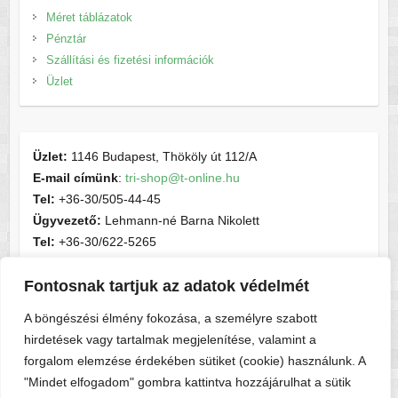
Méret táblázatok
Pénztár
Szállítási és fizetési információk
Üzlet
Üzlet:
1146 Budapest, Thököly út 112/A
E-mail címünk
:
tri-shop@t-online.hu
Tel:
+36-30/505-44-45
Ügyvezető:
Lehmann-né Barna Nikolett
Tel:
+36-30/622-5265
E-mail címünk
:
contactsport@t-online.hu
Fontosnak tartjuk az adatok védelmét
Cégjegyzékszám:
cg05-06-015156
Adószám:
28716440-2-05
A böngészési élmény fokozása, a személyre szabott
hirdetések vagy tartalmak megjelenítése, valamint a
forgalom elemzése érdekében sütiket (cookie) használunk. A
"Mindet elfogadom" gombra kattintva hozzájárulhat a sütik