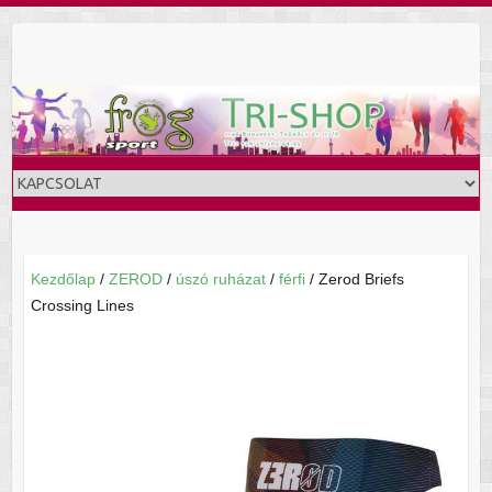
Skip
to
content
Kezdőlap
/
ZEROD
/
úszó ruházat
/
férfi
/ Zerod Briefs
Crossing Lines