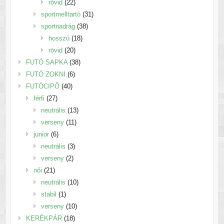
22
termék
rövid
22
termék
31
sportmelltartó
31
38
termék
sportnadrág
38
18
termék
hosszú
18
20
termék
rövid
20
termék
38
FUTÓ SAPKA
38
6
termék
FUTÓ ZOKNI
6
40
termék
FUTÓCIPŐ
40
27
termék
férfi
27
termék
13
neutrális
13
11
termék
verseny
11
6
termék
junior
6
termék
3
neutrális
3
2
termék
verseny
2
21
termék
női
21
termék
10
neutrális
10
1
termék
stabil
1
termék
10
verseny
10
18
termék
KERÉKPÁR
18