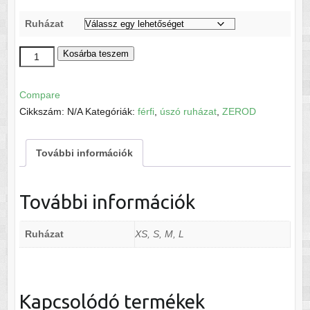
Ruházat
Zerod
Kosárba teszem
Briefs
Crossing
Compare
Lines
Cikkszám:
N/A
Kategóriák:
férfi
,
úszó ruházat
,
ZEROD
mennyiség
További információk
További információk
Ruházat
XS, S, M, L
Kapcsolódó termékek