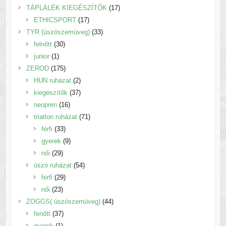
termék
17
TÁPLÁLÉK KIEGÉSZÍTŐK
17
17
termék
ETHICSPORT
17
termék
33
TYR (úszószemüveg)
33
30
termék
felnőtt
30
1
termék
junior
1
termék
175
ZEROD
175
termék
2
HUN ruházat
2
termék
37
kiegészítők
37
16
termék
neopren
16
termék
71
triatlon ruházat
71
33
termék
férfi
33
termék
9
gyerek
9
29
termék
női
29
termék
54
úszó ruházat
54
29
termék
férfi
29
23
termék
női
23
termék
44
ZOGGS( úszószemüveg)
44
37
termék
fenőtt
37
1
termék
gyerek
1