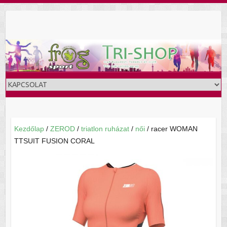
Skip
to
content
Kezdőlap
/
ZEROD
/
triatlon ruházat
/
női
/ racer WOMAN
TTSUIT FUSION CORAL