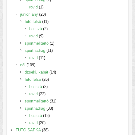
1
termék
rövid
1
termék
23
junior lány
23
termék
11
futó felső
11
2
termék
hosszú
2
9
termék
rövid
9
termék
1
sportmelltartó
1
11
termék
sportnadrág
11
11
termék
rövid
11
109
termék
női
109
termék
14
dzseki, kabát
14
26
termék
futó felső
26
3
termék
hosszú
3
22
termék
rövid
22
termék
31
sportmelltartó
31
38
termék
sportnadrág
38
18
termék
hosszú
18
20
termék
rövid
20
termék
38
FUTÓ SAPKA
38