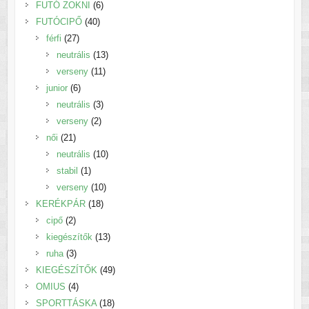
6
termék
FUTÓ ZOKNI
6
40
termék
FUTÓCIPŐ
40
27
termék
férfi
27
termék
13
neutrális
13
11
termék
verseny
11
6
termék
junior
6
termék
3
neutrális
3
2
termék
verseny
2
21
termék
női
21
termék
10
neutrális
10
1
termék
stabil
1
termék
10
verseny
10
18
termék
KERÉKPÁR
18
2
termék
cipő
2
termék
13
kiegészítők
13
3
termék
ruha
3
termék
49
KIEGÉSZÍTŐK
49
4
termék
OMIUS
4
termék
18
SPORTTÁSKA
18