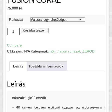
75.000
Ft
Ruházat
racer
Kosárba teszem
WOMAN
TTSUIT
Compare
FUSION
Cikkszám:
N/A
Kategóriák:
női
,
triatlon ruházat
,
ZEROD
CORAL
mennyiség
Leírás
További információk
Leírás
Műszaki jellemzők:

- 40 cm-es teljes elülső cipzár az ultragyors felh