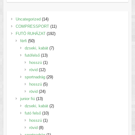
14
Uncategorized
14
termék
11
COMPRESSPORT
11
192
termék
FUTÓ RUHÁZAT
192
50
termék
férfi
50
termék
7
dzseki, kabát
7
13
termék
futófelső
13
termék
1
hosszú
1
12
termék
rövid
12
termék
29
sportnadrág
29
5
termék
hosszú
5
24
termék
rövid
24
13
termék
junior fiú
13
termék
2
dzseki, kabát
2
10
termék
futó felső
10
1
termék
hosszú
1
8
termék
rövid
8
termék
1
sportnadrág
1