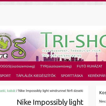
ZOGGS(úszószemüveg)
TYR(úszószemüveg)
FUTÓ RUHÁZAT
SPORT
TÁPLÁLÉK KIEGÉSZÍTŐK
SPORTTÁSKA
KERÉKPÁR
seki, kabát
/ Nike Impossibly light windrunnel férfi dzseki
Kos
Nike Impossibly light
Ninc