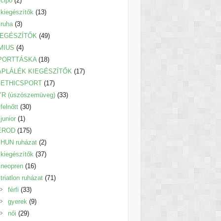
cipő
2
termék
13
kiegészítők
13
3
termék
ruha
3
termék
49
IEGÉSZÍTŐK
49
4
termék
MIUS
4
termék
18
PORTTÁSKA
18
termék
17
ÁPLÁLÉK KIEGÉSZÍTŐK
17
17
termék
ETHICSPORT
17
termék
33
YR (úszószemüveg)
33
30
termék
felnőtt
30
1
termék
junior
1
termék
175
EROD
175
termék
2
HUN ruházat
2
termék
37
kiegészítők
37
16
termék
neopren
16
termék
71
triatlon ruházat
71
33
termék
férfi
33
termék
9
gyerek
9
29
termék
női
29