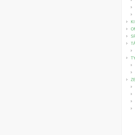
K
O
S
T
T
Z