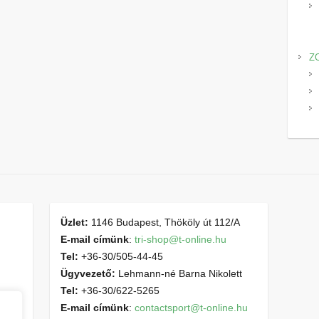
Z
Üzlet:
1146 Budapest, Thököly út 112/A
E-mail címünk
:
tri-shop@t-online.hu
Tel:
+36-30/505-44-45
Ügyvezető:
Lehmann-né Barna Nikolett
Tel:
+36-30/622-5265
E-mail címünk
:
contactsport@t-online.hu