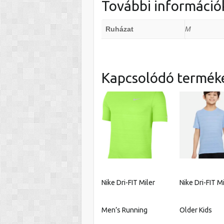
További információ
Ruházat
M
Kapcsolódó termék
Nike Dri-FIT Miler
Nike Dri-FIT M
Men’s Running
Older Kids