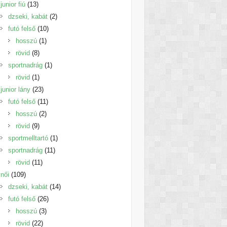
13
termék
junior fiú
13
termék
2
dzseki, kabát
2
10
termék
futó felső
10
1
termék
hosszú
1
8
termék
rövid
8
termék
1
sportnadrág
1
1
termék
rövid
1
termék
23
junior lány
23
termék
11
futó felső
11
2
termék
hosszú
2
9
termék
rövid
9
termék
1
sportmelltartó
1
11
termék
sportnadrág
11
11
termék
rövid
11
109
termék
női
109
termék
14
dzseki, kabát
14
26
termék
futó felső
26
3
termék
hosszú
3
22
termék
rövid
22