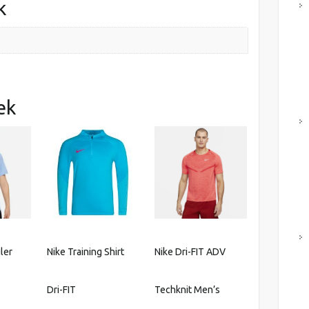
k
ek
iler
Nike Training Shirt
Nike Dri-FIT ADV
Dri-FIT
Techknit Men’s