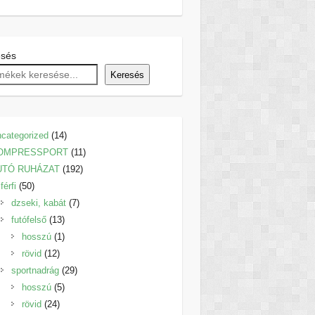
esés
Keresés
14
categorized
14
termék
11
OMPRESSPORT
11
192
termék
UTÓ RUHÁZAT
192
50
termék
férfi
50
termék
7
dzseki, kabát
7
13
termék
futófelső
13
termék
1
hosszú
1
12
termék
rövid
12
termék
29
sportnadrág
29
5
termék
hosszú
5
24
termék
rövid
24