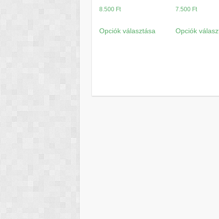
8.500
Ft
7.500
Ft
Ennek
Opciók választása
Opciók válasz
a
terméknek
több
variációja
van.
A
változatok
a
termékoldalon
választhatók
ki