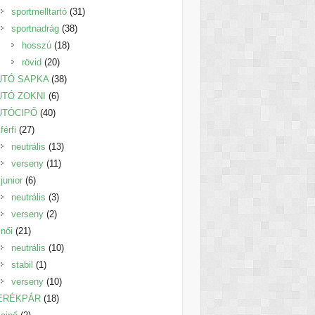
termék
31
sportmelltartó
31
38
termék
sportnadrág
38
18
termék
hosszú
18
20
termék
rövid
20
termék
38
UTÓ SAPKA
38
6
termék
UTÓ ZOKNI
6
40
termék
UTÓCIPŐ
40
27
termék
férfi
27
termék
13
neutrális
13
11
termék
verseny
11
6
termék
junior
6
termék
3
neutrális
3
2
termék
verseny
2
21
termék
női
21
termék
10
neutrális
10
1
termék
stabil
1
termék
10
verseny
10
18
termék
ERÉKPÁR
18
2
termék