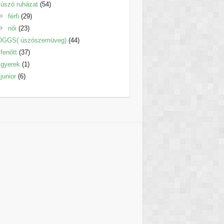
termék
54
úszó ruházat
54
29
termék
férfi
29
23
termék
női
23
termék
44
OGGS( úszószemüveg)
44
37
termék
fenőtt
37
1
termék
gyerek
1
6
termék
junior
6
termék