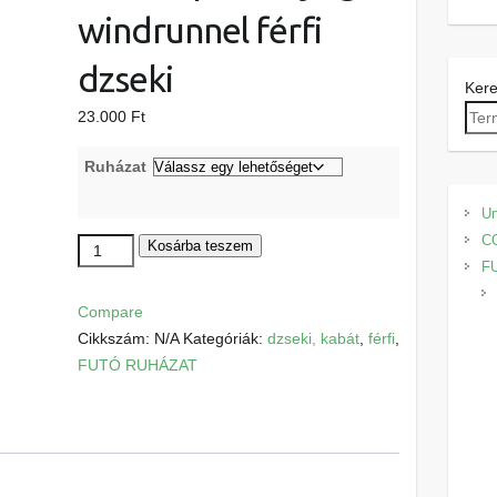
windrunnel férfi
dzseki
Ker
23.000
Ft
Ruházat
Un
C
Nike
Kosárba teszem
F
Impossibly
light
Compare
windrunnel
Cikkszám:
N/A
Kategóriák:
dzseki, kabát
,
férfi
,
férfi
FUTÓ RUHÁZAT
dzseki
mennyiség