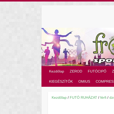
Skip
to
content
Kezdőlap
ZEROD
FUTÓCIPŐ
KIEGÉSZÍTŐK
OMIUS
COMPRES
Kezdőlap
/
FUTÓ RUHÁZAT
/
férfi
/
dz