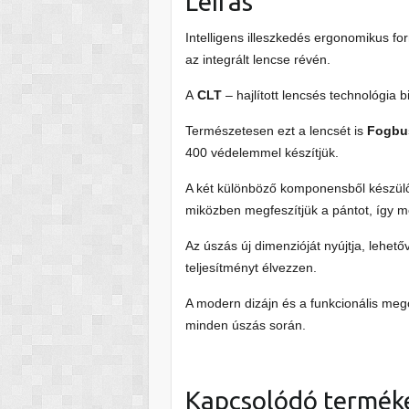
Leírás
Intelligens illeszkedés ergonomikus f
az integrált lencse révén.
A
CLT
– hajlított lencsés technológia bi
Természetesen ezt a lencsét is
Fogbu
400 védelemmel készítjük.
A két különböző komponensből készülő
miközben megfeszítjük a pántot, így m
Az úszás új dimenzióját nyújtja, lehető
teljesítményt élvezzen.
A modern dizájn és a funkcionális meg
minden úszás során.
Kapcsolódó termék