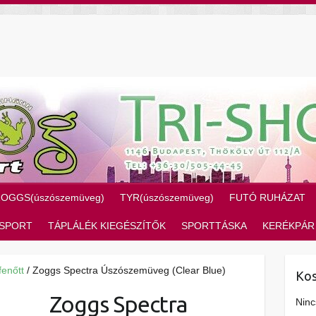
ZOGGS(úszószemüveg)
TYR(úszószemüveg)
FUTÓ RUHÁZAT
SPORT
TÁPLÁLÉK KIEGÉSZÍTŐK
SPORTTÁSKA
KERÉKPÁR
fenőtt
/ Zoggs Spectra Úszószemüveg (Clear Blue)
Kos
Zoggs Spectra
Ninc