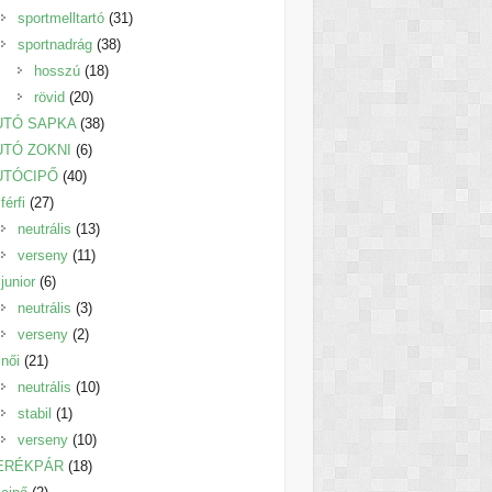
termék
31
sportmelltartó
31
38
termék
sportnadrág
38
18
termék
hosszú
18
20
termék
rövid
20
termék
38
UTÓ SAPKA
38
6
termék
UTÓ ZOKNI
6
40
termék
UTÓCIPŐ
40
27
termék
férfi
27
termék
13
neutrális
13
11
termék
verseny
11
6
termék
junior
6
termék
3
neutrális
3
2
termék
verseny
2
21
termék
női
21
termék
10
neutrális
10
1
termék
stabil
1
termék
10
verseny
10
18
termék
ERÉKPÁR
18
2
termék