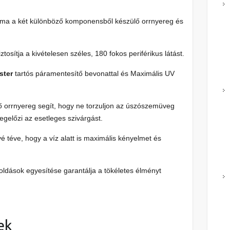
orma a két különböző komponensből készülő orrnyereg és
ztosítja a kivételesen széles, 180 fokos periférikus látást.
ster
tartós páramentesítő bevonattal és Maximális UV
 orrnyereg segít, hogy ne torzuljon az úszószemüveg
egelőzi az esetleges szivárgást.
vé téve, hogy a víz alatt is maximális kényelmet és
oldások egyesítése garantálja a tökéletes élményt
ek