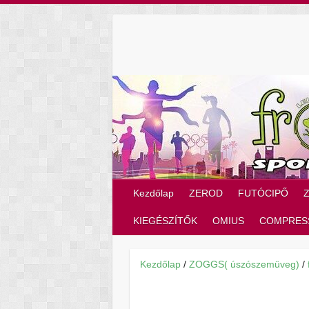
Skip
to
content
Kezdőlap
ZEROD
FUTÓCIPŐ
KIEGÉSZÍTŐK
OMIUS
COMPRES
Kezdőlap
/
ZOGGS( úszószemüveg)
/