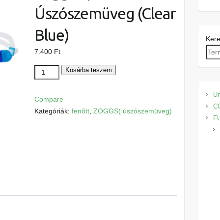
Úszószemüveg (Clear
Blue)
Ker
7.400
Ft
Zoggs
Kosárba teszem
Spectra
Úszószemüveg
Un
Compare
(Clear
C
Kategóriák:
fenőtt
,
ZOGGS( úszószemüveg)
Blue)
F
mennyiség