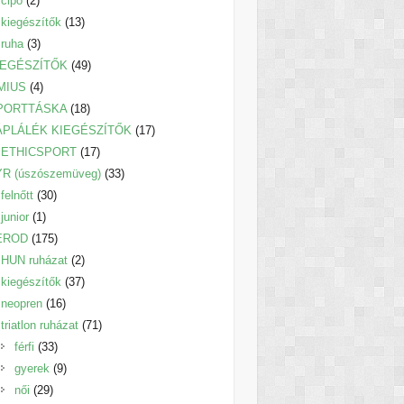
cipő
2
termék
13
kiegészítők
13
3
termék
ruha
3
termék
49
IEGÉSZÍTŐK
49
4
termék
MIUS
4
termék
18
PORTTÁSKA
18
termék
17
ÁPLÁLÉK KIEGÉSZÍTŐK
17
17
termék
ETHICSPORT
17
termék
33
YR (úszószemüveg)
33
30
termék
felnőtt
30
1
termék
junior
1
termék
175
EROD
175
termék
2
HUN ruházat
2
termék
37
kiegészítők
37
16
termék
neopren
16
termék
71
triatlon ruházat
71
33
termék
férfi
33
termék
9
gyerek
9
29
termék
női
29