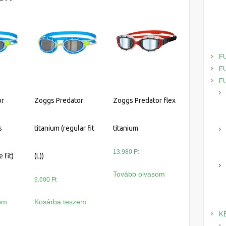
F
F
F
or
Zoggs Predator
Zoggs Predator flex
s
titanium (regular fit
titanium
13.980
Ft
 fit)
(L))
Tovább olvasom
9.600
Ft
om
Kosárba teszem
K