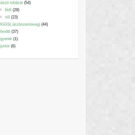
termék
54
úszó ruházat
54
29
termék
férfi
29
23
termék
női
23
termék
44
OGGS( úszószemüveg)
44
37
termék
fenőtt
37
1
termék
gyerek
1
6
termék
junior
6
termék