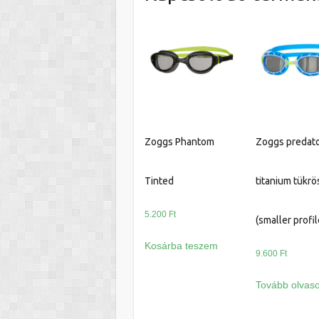
Zoggs Phantom
Zoggs predat
Tinted
titanium tükrö
5.200
Ft
(smaller profile
Kosárba teszem
9.600
Ft
Tovább olvas