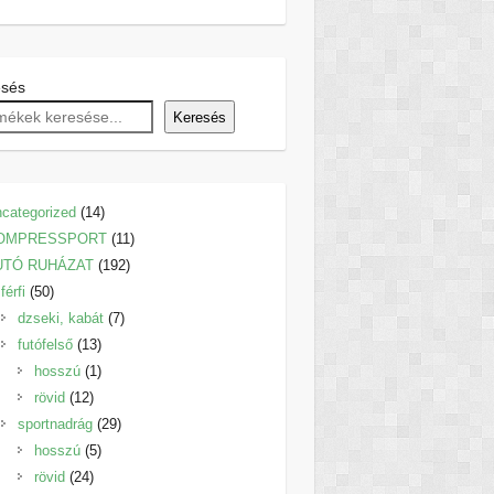
esés
Keresés
14
categorized
14
termék
11
OMPRESSPORT
11
192
termék
UTÓ RUHÁZAT
192
50
termék
férfi
50
termék
7
dzseki, kabát
7
13
termék
futófelső
13
termék
1
hosszú
1
12
termék
rövid
12
termék
29
sportnadrág
29
5
termék
hosszú
5
24
termék
rövid
24