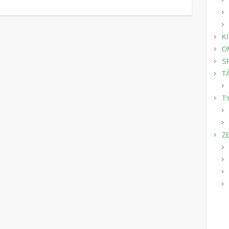
K
O
S
T
T
Z