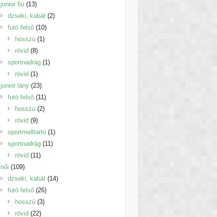
13
termék
junior fiú
13
termék
2
dzseki, kabát
2
10
termék
futó felső
10
1
termék
hosszú
1
8
termék
rövid
8
termék
1
sportnadrág
1
1
termék
rövid
1
termék
23
junior lány
23
termék
11
futó felső
11
2
termék
hosszú
2
9
termék
rövid
9
termék
1
sportmelltartó
1
11
termék
sportnadrág
11
11
termék
rövid
11
109
termék
női
109
termék
14
dzseki, kabát
14
26
termék
futó felső
26
3
termék
hosszú
3
22
termék
rövid
22