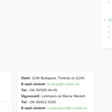
Z
Üzlet:
1146 Budapest, Thököly út 112/A
E-mail címünk
:
tri-shop@t-online.hu
Tel:
+36-30/505-44-45
Ügyvezető:
Lehmann-né Barna Nikolett
Tel:
+36-30/622-5265
E-mail címünk
:
contactsport@t-online.hu