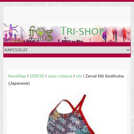
Skip
to
content
Kezdőlap
/
ZEROD
/
úszó ruházat
/
női
/ Zerod Női fürdőruha
(Japanese)