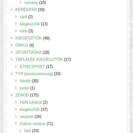
termék
10
verseny
10
18
termék
KERÉKPÁR
18
2
termék
cipő
2
termék
13
kiegészítők
13
3
termék
ruha
3
termék
49
KIEGÉSZÍTŐK
49
4
termék
OMIUS
4
termék
18
SPORTTÁSKA
18
termék
17
TÁPLÁLÉK KIEGÉSZÍTŐK
17
17
termék
ETHICSPORT
17
termék
33
TYR (úszószemüveg)
33
30
termék
felnőtt
30
1
termék
junior
1
termék
175
ZEROD
175
termék
2
HUN ruházat
2
termék
37
kiegészítők
37
16
termék
neopren
16
termék
71
triatlon ruházat
71
33
termék
férfi
33