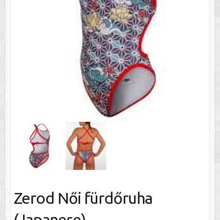
Zerod Női fürdőruha
(Japanese)