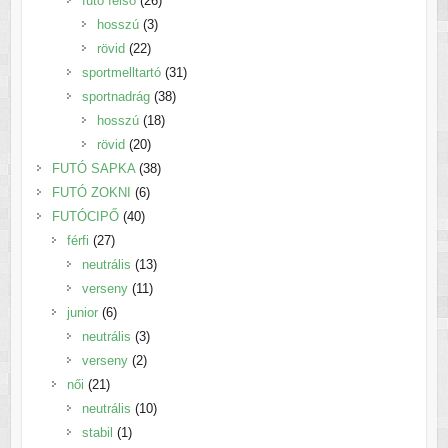
futó felső
26
3
termék
hosszú
3
22
termék
rövid
22
termék
31
sportmelltartó
31
38
termék
sportnadrág
38
18
termék
hosszú
18
20
termék
rövid
20
termék
38
FUTÓ SAPKA
38
6
termék
FUTÓ ZOKNI
6
40
termék
FUTÓCIPŐ
40
27
termék
férfi
27
termék
13
neutrális
13
11
termék
verseny
11
6
termék
junior
6
termék
3
neutrális
3
2
termék
verseny
2
21
termék
női
21
termék
10
neutrális
10
1
termék
stabil
1