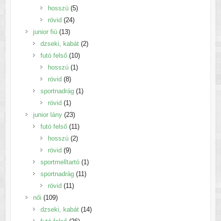
5
termék
hosszú
5
24
termék
rövid
24
13
termék
junior fiú
13
termék
2
dzseki, kabát
2
10
termék
futó felső
10
1
termék
hosszú
1
8
termék
rövid
8
termék
1
sportnadrág
1
1
termék
rövid
1
termék
23
junior lány
23
termék
11
futó felső
11
2
termék
hosszú
2
9
termék
rövid
9
termék
1
sportmelltartó
1
11
termék
sportnadrág
11
11
termék
rövid
11
109
termék
női
109
termék
14
dzseki, kabát
14
26
termék