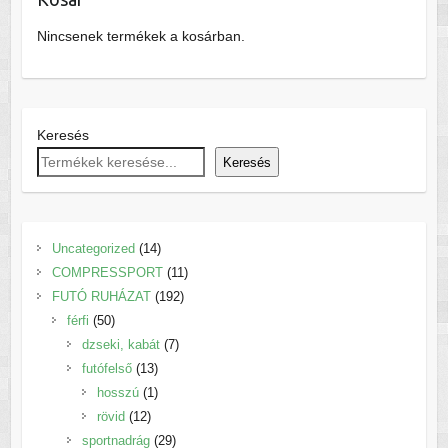
Nincsenek termékek a kosárban.
Keresés
Keresés
14
Uncategorized
14
termék
11
COMPRESSPORT
11
192
termék
FUTÓ RUHÁZAT
192
50
termék
férfi
50
termék
7
dzseki, kabát
7
13
termék
futófelső
13
termék
1
hosszú
1
12
termék
rövid
12
termék
29
sportnadrág
29