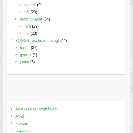
termék
9
gyerek
9
29
termék
női
29
termék
54
úszó ruházat
54
29
termék
férfi
29
23
termék
női
23
termék
44
ZOGGS( úszószemüveg)
44
37
termék
fenőtt
37
1
termék
gyerek
1
6
termék
junior
6
termék
Adatkezelési szabályzat
ÁSZF
Fiókom
Kapcsolat