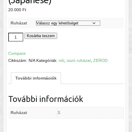
20.000
Ft
Ruházat
Zerod
Kosárba teszem
Női
fürdőruha
Compare
(Japanese)
Cikkszám:
N/A
Kategóriák:
női
,
úszó ruházat
,
ZEROD
mennyiség
További információk
További információk
Ruházat
S