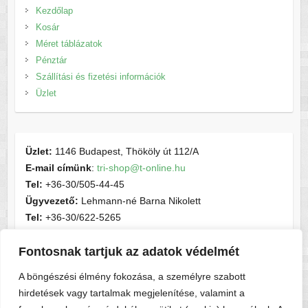
Kezdőlap
Kosár
Méret táblázatok
Pénztár
Szállítási és fizetési információk
Üzlet
Üzlet:
1146 Budapest, Thököly út 112/A
E-mail címünk
:
tri-shop@t-online.hu
Tel:
+36-30/505-44-45
Ügyvezető:
Lehmann-né Barna Nikolett
Tel:
+36-30/622-5265
E-mail címünk
:
contactsport@t-online.hu
Fontosnak tartjuk az adatok védelmét
Cégjegyzékszám:
cg05-06-015156
Adószám:
28716440-2-05
A böngészési élmény fokozása, a személyre szabott
hirdetések vagy tartalmak megjelenítése, valamint a