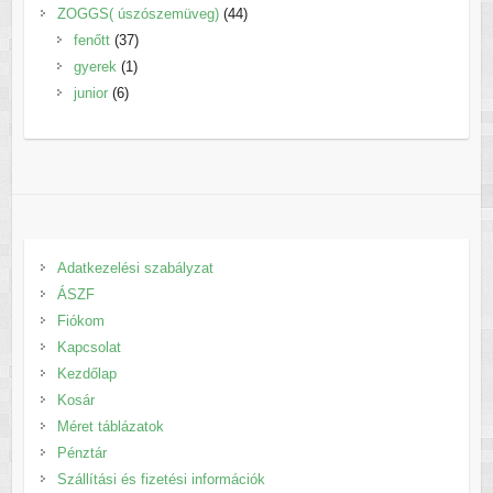
termék
44
ZOGGS( úszószemüveg)
44
37
termék
fenőtt
37
1
termék
gyerek
1
6
termék
junior
6
termék
Adatkezelési szabályzat
ÁSZF
Fiókom
Kapcsolat
Kezdőlap
Kosár
Méret táblázatok
Pénztár
Szállítási és fizetési információk