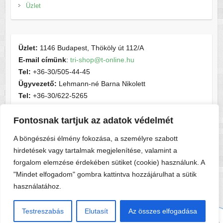
Üzlet
Üzlet:
1146 Budapest, Thököly út 112/A
E-mail címünk
:
tri-shop@t-online.hu
Tel:
+36-30/505-44-45
Ügyvezető:
Lehmann-né Barna Nikolett
Tel:
+36-30/622-5265
E-mail címünk
:
contactsport@t-online.hu
Fontosnak tartjuk az adatok védelmét
Cégjegyzékszám:
cg05-06-015156
Adószám:
28716440-2-05
A böngészési élmény fokozása, a személyre szabott
hirdetések vagy tartalmak megjelenítése, valamint a
forgalom elemzése érdekében sütiket (cookie) használunk. A
"Mindet elfogadom" gombra kattintva hozzájárulhat a sütik
használatához.
Copyright © 2026
Tri-shop
. A sablont készítette:
Colorlib
Működteti:
WordPress
Testreszabás
Elutasít
Az összes elfogadása