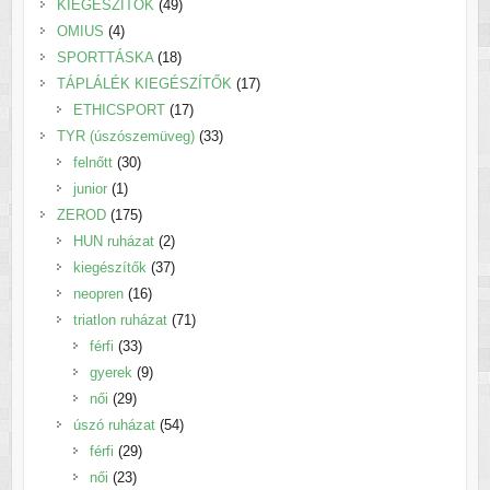
termék
49
KIEGÉSZÍTŐK
49
4
termék
OMIUS
4
termék
18
SPORTTÁSKA
18
termék
17
TÁPLÁLÉK KIEGÉSZÍTŐK
17
17
termék
ETHICSPORT
17
termék
33
TYR (úszószemüveg)
33
30
termék
felnőtt
30
1
termék
junior
1
termék
175
ZEROD
175
termék
2
HUN ruházat
2
termék
37
kiegészítők
37
16
termék
neopren
16
termék
71
triatlon ruházat
71
33
termék
férfi
33
termék
9
gyerek
9
29
termék
női
29
termék
54
úszó ruházat
54
29
termék
férfi
29
23
termék
női
23