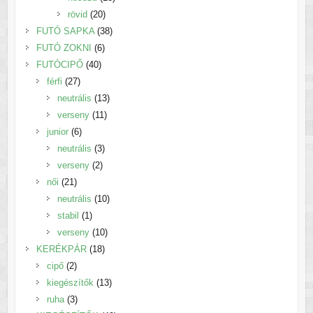
20
termék
rövid
20
termék
38
FUTÓ SAPKA
38
6
termék
FUTÓ ZOKNI
6
40
termék
FUTÓCIPŐ
40
27
termék
férfi
27
termék
13
neutrális
13
11
termék
verseny
11
6
termék
junior
6
termék
3
neutrális
3
2
termék
verseny
2
21
termék
női
21
termék
10
neutrális
10
1
termék
stabil
1
termék
10
verseny
10
18
termék
KERÉKPÁR
18
2
termék
cipő
2
termék
13
kiegészítők
13
3
termék
ruha
3