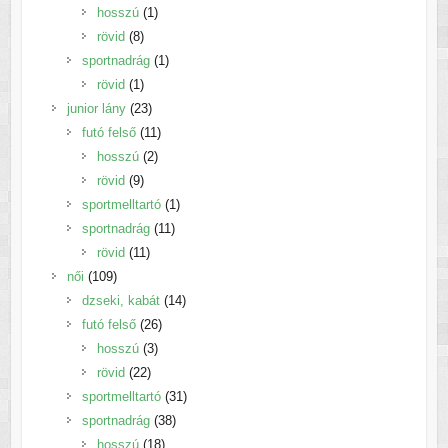
1
termék
hosszú
1
8
termék
rövid
8
termék
1
sportnadrág
1
1
termék
rövid
1
termék
23
junior lány
23
termék
11
futó felső
11
2
termék
hosszú
2
9
termék
rövid
9
termék
1
sportmelltartó
1
11
termék
sportnadrág
11
11
termék
rövid
11
109
termék
női
109
termék
14
dzseki, kabát
14
26
termék
futó felső
26
3
termék
hosszú
3
22
termék
rövid
22
termék
31
sportmelltartó
31
38
termék
sportnadrág
38
18
termék
hosszú
18