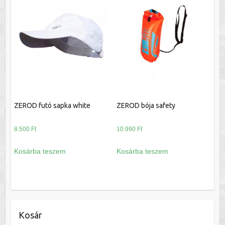
variációja
van.
A
változatok
a
termékoldalon
választhatók
ki
ZEROD futó sapka white
ZEROD bója safety
8.500
Ft
10.990
Ft
Kosárba teszem
Kosárba teszem
Kosár