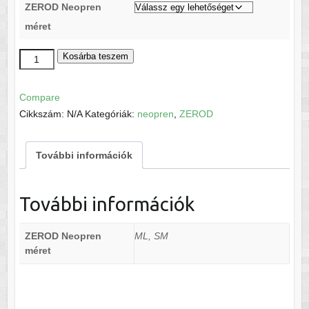
ZEROD Neopren
méret
ZEROD
Kosárba teszem
Neopren
kesztyű
Compare
mennyiség
Cikkszám:
N/A
Kategóriák:
neopren
,
ZEROD
További információk
További információk
ZEROD Neopren
ML, SM
méret