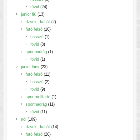
24
termék
rövid
24
13
termék
junior fiú
13
termék
2
dzseki, kabát
2
10
termék
futó felső
10
1
termék
hosszú
1
8
termék
rövid
8
termék
1
sportnadrág
1
1
termék
rövid
1
termék
23
junior lány
23
termék
11
futó felső
11
2
termék
hosszú
2
9
termék
rövid
9
termék
1
sportmelltartó
1
11
termék
sportnadrág
11
11
termék
rövid
11
109
termék
női
109
termék
14
dzseki, kabát
14
26
termék
futó felső
26