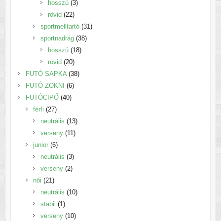
3
termék
hosszú
3
22
termék
rövid
22
termék
31
sportmelltartó
31
38
termék
sportnadrág
38
18
termék
hosszú
18
20
termék
rövid
20
termék
38
FUTÓ SAPKA
38
6
termék
FUTÓ ZOKNI
6
40
termék
FUTÓCIPŐ
40
27
termék
férfi
27
termék
13
neutrális
13
11
termék
verseny
11
6
termék
junior
6
termék
3
neutrális
3
2
termék
verseny
2
21
termék
női
21
termék
10
neutrális
10
1
termék
stabil
1
termék
10
verseny
10