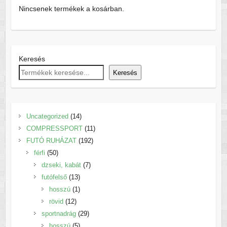
Nincsenek termékek a kosárban.
Keresés
Keresés
14
Uncategorized
14
termék
11
COMPRESSPORT
11
192
termék
FUTÓ RUHÁZAT
192
50
termék
férfi
50
termék
7
dzseki, kabát
7
13
termék
futófelső
13
termék
1
hosszú
1
12
termék
rövid
12
termék
29
sportnadrág
29
5
termék
hosszú
5