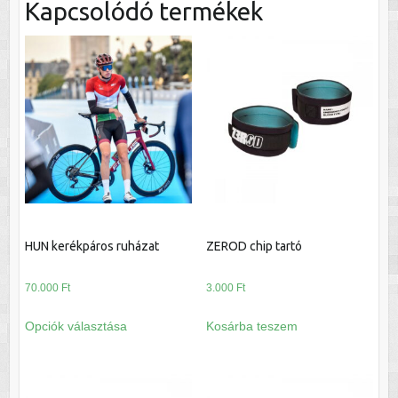
Kapcsolódó termékek
HUN kerékpáros ruházat
ZEROD chip tartó
70.000
Ft
3.000
Ft
Ennek
Opciók választása
Kosárba teszem
a
terméknek
több