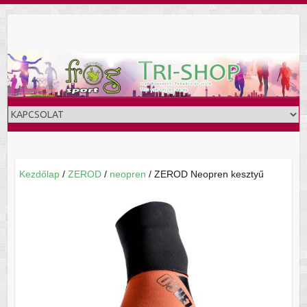
Skip
to
content
Kezdőlap
/
ZEROD
/
neopren
/ ZEROD Neopren kesztyű