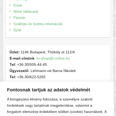
Kosár
Méret táblázatok
Pénztár
Szállítási és fizetési információk
Üzlet
Üzlet:
1146 Budapest, Thököly út 112/A
E-mail címünk
:
tri-shop@t-online.hu
Tel:
+36-30/505-44-45
Ügyvezető:
Lehmann-né Barna Nikolett
Tel:
+36-30/622-5265
E-mail címünk
:
contactsport@t-online.hu
Fontosnak tartjuk az adatok védelmét
Cégjegyzékszám:
cg05-06-015156
Adószám:
28716440-2-05
A böngészési élmény fokozása, a személyre szabott
hirdetések vagy tartalmak megjelenítése, valamint a
forgalom elemzése érdekében sütiket (cookie) használunk. A