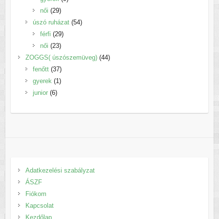
29
termék
női
29
termék
54
úszó ruházat
54
29
termék
férfi
29
23
termék
női
23
termék
44
ZOGGS( úszószemüveg)
44
37
termék
fenőtt
37
1
termék
gyerek
1
6
termék
junior
6
termék
Adatkezelési szabályzat
ÁSZF
Fiókom
Kapcsolat
Kezdőlap