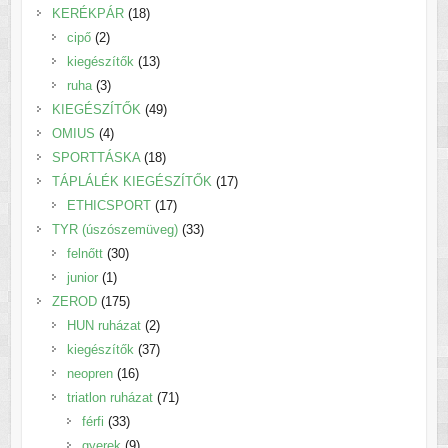
18
termék
KERÉKPÁR
18
2
termék
cipő
2
termék
13
kiegészítők
13
3
termék
ruha
3
termék
49
KIEGÉSZÍTŐK
49
4
termék
OMIUS
4
termék
18
SPORTTÁSKA
18
termék
17
TÁPLÁLÉK KIEGÉSZÍTŐK
17
17
termék
ETHICSPORT
17
termék
33
TYR (úszószemüveg)
33
30
termék
felnőtt
30
1
termék
junior
1
termék
175
ZEROD
175
termék
2
HUN ruházat
2
termék
37
kiegészítők
37
16
termék
neopren
16
termék
71
triatlon ruházat
71
33
termék
férfi
33
termék
9
gyerek
9