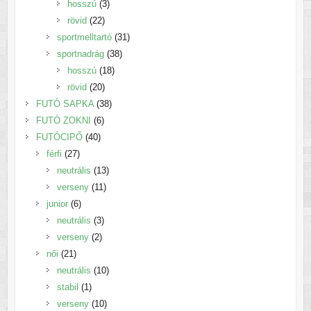
3
termék
hosszú
3
22
termék
rövid
22
termék
31
sportmelltartó
31
38
termék
sportnadrág
38
18
termék
hosszú
18
20
termék
rövid
20
termék
38
FUTÓ SAPKA
38
6
termék
FUTÓ ZOKNI
6
40
termék
FUTÓCIPŐ
40
27
termék
férfi
27
termék
13
neutrális
13
11
termék
verseny
11
6
termék
junior
6
termék
3
neutrális
3
2
termék
verseny
2
21
termék
női
21
termék
10
neutrális
10
1
termék
stabil
1
termék
10
verseny
10