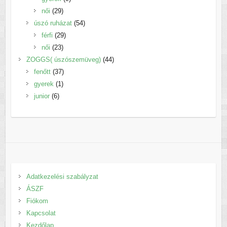
29
termék
női
29
termék
54
úszó ruházat
54
29
termék
férfi
29
23
termék
női
23
termék
44
ZOGGS( úszószemüveg)
44
37
termék
fenőtt
37
1
termék
gyerek
1
6
termék
junior
6
termék
Adatkezelési szabályzat
ÁSZF
Fiókom
Kapcsolat
Kezdőlap