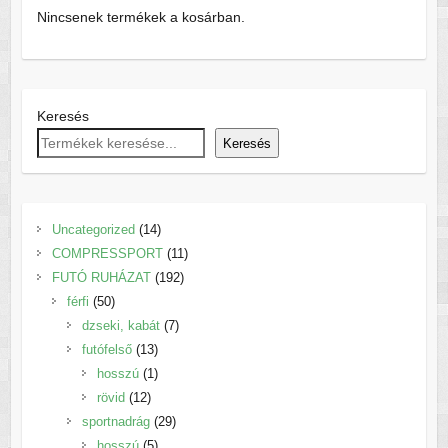
Nincsenek termékek a kosárban.
Keresés
Keresés
14
Uncategorized
14
termék
11
COMPRESSPORT
11
192
termék
FUTÓ RUHÁZAT
192
50
termék
férfi
50
termék
7
dzseki, kabát
7
13
termék
futófelső
13
termék
1
hosszú
1
12
termék
rövid
12
termék
29
sportnadrág
29
5
termék
hosszú
5