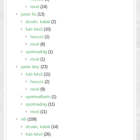
24
termék
rövid
24
13
termék
junior fiú
13
termék
2
dzseki, kabát
2
10
termék
futó felső
10
1
termék
hosszú
1
8
termék
rövid
8
termék
1
sportnadrág
1
1
termék
rövid
1
termék
23
junior lány
23
termék
11
futó felső
11
2
termék
hosszú
2
9
termék
rövid
9
termék
1
sportmelltartó
1
11
termék
sportnadrág
11
11
termék
rövid
11
109
termék
női
109
termék
14
dzseki, kabát
14
26
termék
futó felső
26