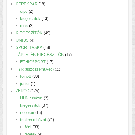
18
termék
KERÉKPÁR
18
2
termék
cipő
2
termék
13
kiegészítők
13
3
termék
ruha
3
termék
49
KIEGÉSZÍTŐK
49
4
termék
OMIUS
4
termék
18
SPORTTÁSKA
18
termék
17
TÁPLÁLÉK KIEGÉSZÍTŐK
17
17
termék
ETHICSPORT
17
termék
33
TYR (úszószemüveg)
33
30
termék
felnőtt
30
1
termék
junior
1
termék
175
ZEROD
175
termék
2
HUN ruházat
2
termék
37
kiegészítők
37
16
termék
neopren
16
termék
71
triatlon ruházat
71
33
termék
férfi
33
termék
9
gyerek
9