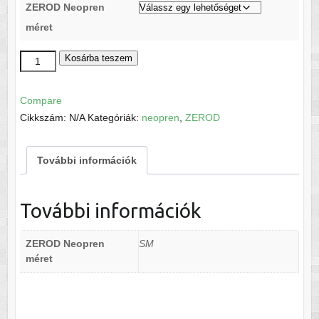
ZEROD Neopren
méret
ZEROD
Kosárba teszem
Neopren
fusion
Compare
női
Cikkszám:
N/A
Kategóriák:
neopren
,
ZEROD
mennyiség
További információk
További információk
ZEROD Neopren
SM
méret