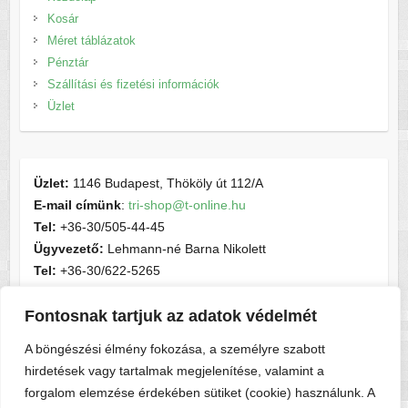
Kosár
Méret táblázatok
Pénztár
Szállítási és fizetési információk
Üzlet
Üzlet:
1146 Budapest, Thököly út 112/A
E-mail címünk
:
tri-shop@t-online.hu
Tel:
+36-30/505-44-45
Ügyvezető:
Lehmann-né Barna Nikolett
Tel:
+36-30/622-5265
E-mail címünk
:
contactsport@t-online.hu
Fontosnak tartjuk az adatok védelmét
Cégjegyzékszám:
cg05-06-015156
Adószám:
28716440-2-05
A böngészési élmény fokozása, a személyre szabott
hirdetések vagy tartalmak megjelenítése, valamint a
forgalom elemzése érdekében sütiket (cookie) használunk. A