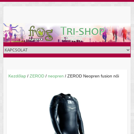
Skip
to
content
Kezdőlap
/
ZEROD
/
neopren
/ ZEROD Neopren fusion női