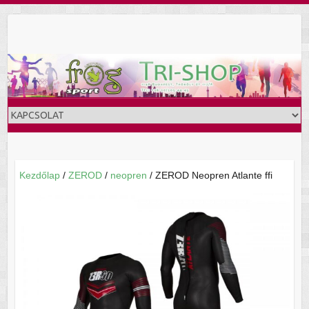
Skip
to
content
Kezdőlap
/
ZEROD
/
neopren
/ ZEROD Neopren Atlante ffi