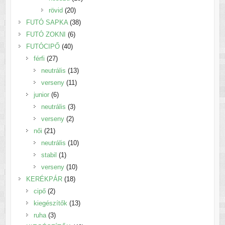
20
termék
rövid
20
termék
38
FUTÓ SAPKA
38
6
termék
FUTÓ ZOKNI
6
40
termék
FUTÓCIPŐ
40
27
termék
férfi
27
termék
13
neutrális
13
11
termék
verseny
11
6
termék
junior
6
termék
3
neutrális
3
2
termék
verseny
2
21
termék
női
21
termék
10
neutrális
10
1
termék
stabil
1
termék
10
verseny
10
18
termék
KERÉKPÁR
18
2
termék
cipő
2
termék
13
kiegészítők
13
3
termék
ruha
3