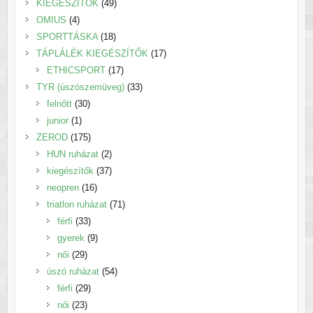
termék
49
KIEGÉSZÍTŐK
49
4
termék
OMIUS
4
termék
18
SPORTTÁSKA
18
termék
17
TÁPLÁLÉK KIEGÉSZÍTŐK
17
17
termék
ETHICSPORT
17
termék
33
TYR (úszószemüveg)
33
30
termék
felnőtt
30
1
termék
junior
1
termék
175
ZEROD
175
termék
2
HUN ruházat
2
termék
37
kiegészítők
37
16
termék
neopren
16
termék
71
triatlon ruházat
71
33
termék
férfi
33
termék
9
gyerek
9
29
termék
női
29
termék
54
úszó ruházat
54
29
termék
férfi
29
23
termék
női
23