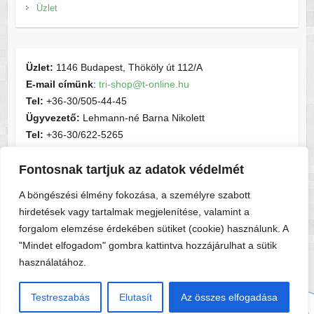
Üzlet
Üzlet:
1146 Budapest, Thököly út 112/A
E-mail címünk
:
tri-shop@t-online.hu
Tel:
+36-30/505-44-45
Ügyvezető:
Lehmann-né Barna Nikolett
Tel:
+36-30/622-5265
E-mail címünk
:
contactsport@t-online.hu
Fontosnak tartjuk az adatok védelmét
Cégjegyzékszám:
cg05-06-015156
Adószám:
28716440-2-05
A böngészési élmény fokozása, a személyre szabott
hirdetések vagy tartalmak megjelenítése, valamint a
forgalom elemzése érdekében sütiket (cookie) használunk. A
"Mindet elfogadom" gombra kattintva hozzájárulhat a sütik
használatához.
Copyright © 2026
Tri-shop
. A sablont készítette:
Colorlib
Működteti:
WordPress
Testreszabás
Elutasít
Az összes elfogadása