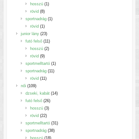
1
termék
hosszú
1
8
termék
rövid
8
termék
1
sportnadrág
1
1
termék
rövid
1
termék
23
junior lány
23
termék
11
futó felső
11
2
termék
hosszú
2
9
termék
rövid
9
termék
1
sportmelltartó
1
11
termék
sportnadrág
11
11
termék
rövid
11
109
termék
női
109
termék
14
dzseki, kabát
14
26
termék
futó felső
26
3
termék
hosszú
3
22
termék
rövid
22
termék
31
sportmelltartó
31
38
termék
sportnadrág
38
18
termék
hosszú
18