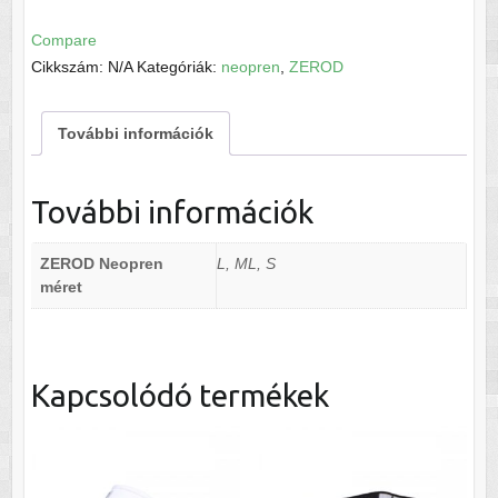
Neopren
Atlante
Compare
ffi
Cikkszám:
N/A
Kategóriák:
neopren
,
ZEROD
mennyiség
További információk
További információk
ZEROD Neopren
L, ML, S
méret
Kapcsolódó termékek