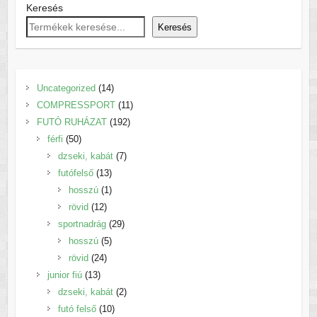
Keresés
Keresés
14
Uncategorized
14
termék
11
COMPRESSPORT
11
192
termék
FUTÓ RUHÁZAT
192
50
termék
férfi
50
termék
7
dzseki, kabát
7
13
termék
futófelső
13
termék
1
hosszú
1
12
termék
rövid
12
termék
29
sportnadrág
29
5
termék
hosszú
5
24
termék
rövid
24
13
termék
junior fiú
13
termék
2
dzseki, kabát
2
10
termék
futó felső
10