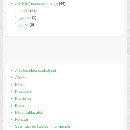
termék
44
ZOGGS( úszószemüveg)
44
37
termék
fenőtt
37
1
termék
gyerek
1
6
termék
junior
6
termék
Adatkezelési szabályzat
ÁSZF
Fiókom
Kapcsolat
Kezdőlap
Kosár
Méret táblázatok
Pénztár
Szállítási és fizetési információk