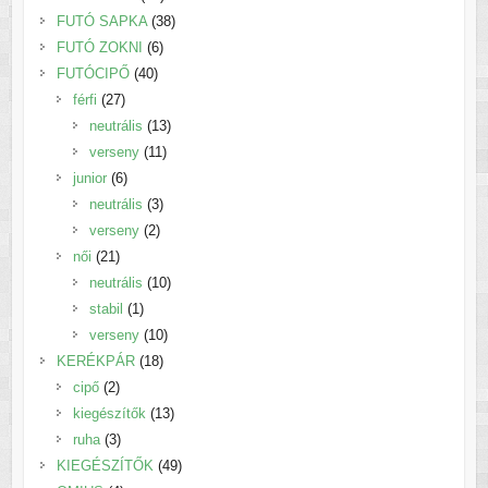
termék
38
FUTÓ SAPKA
38
6
termék
FUTÓ ZOKNI
6
40
termék
FUTÓCIPŐ
40
27
termék
férfi
27
termék
13
neutrális
13
11
termék
verseny
11
6
termék
junior
6
termék
3
neutrális
3
2
termék
verseny
2
21
termék
női
21
termék
10
neutrális
10
1
termék
stabil
1
termék
10
verseny
10
18
termék
KERÉKPÁR
18
2
termék
cipő
2
termék
13
kiegészítők
13
3
termék
ruha
3
termék
49
KIEGÉSZÍTŐK
49