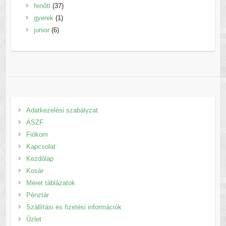
37
termék
fenőtt
37
1
termék
gyerek
1
6
termék
junior
6
termék
Adatkezelési szabályzat
ÁSZF
Fiókom
Kapcsolat
Kezdőlap
Kosár
Méret táblázatok
Pénztár
Szállítási és fizetési információk
Üzlet