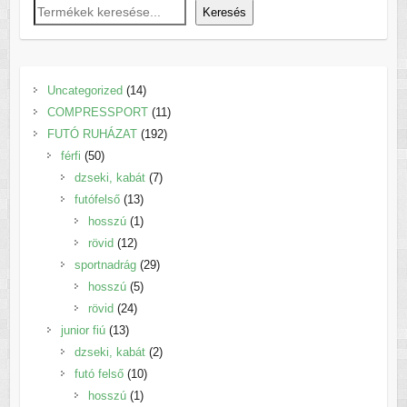
Keresés
14
Uncategorized
14
termék
11
COMPRESSPORT
11
192
termék
FUTÓ RUHÁZAT
192
50
termék
férfi
50
termék
7
dzseki, kabát
7
13
termék
futófelső
13
termék
1
hosszú
1
12
termék
rövid
12
termék
29
sportnadrág
29
5
termék
hosszú
5
24
termék
rövid
24
13
termék
junior fiú
13
termék
2
dzseki, kabát
2
10
termék
futó felső
10
1
termék
hosszú
1