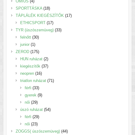
4
termék
OMIUS
4
termék
18
SPORTTÁSKA
18
termék
17
TÁPLÁLÉK KIEGÉSZÍTŐK
17
17
termék
ETHICSPORT
17
termék
33
TYR (úszószemüveg)
33
30
termék
felnőtt
30
1
termék
junior
1
termék
175
ZEROD
175
termék
2
HUN ruházat
2
termék
37
kiegészítők
37
16
termék
neopren
16
termék
71
triatlon ruházat
71
33
termék
férfi
33
termék
9
gyerek
9
29
termék
női
29
termék
54
úszó ruházat
54
29
termék
férfi
29
23
termék
női
23
termék
44
ZOGGS( úszószemüveg)
44