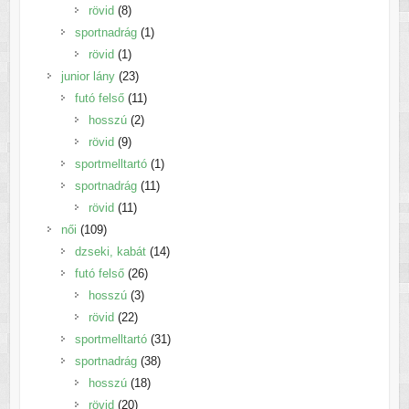
8
termék
rövid
8
termék
1
sportnadrág
1
1
termék
rövid
1
termék
23
junior lány
23
termék
11
futó felső
11
2
termék
hosszú
2
9
termék
rövid
9
termék
1
sportmelltartó
1
11
termék
sportnadrág
11
11
termék
rövid
11
109
termék
női
109
termék
14
dzseki, kabát
14
26
termék
futó felső
26
3
termék
hosszú
3
22
termék
rövid
22
termék
31
sportmelltartó
31
38
termék
sportnadrág
38
18
termék
hosszú
18
20
termék
rövid
20