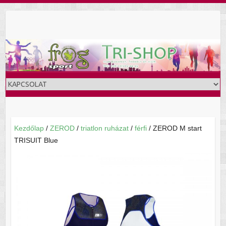
Skip
to
content
Kezdőlap
/
ZEROD
/
triatlon ruházat
/
férfi
/ ZEROD M start
TRISUIT Blue