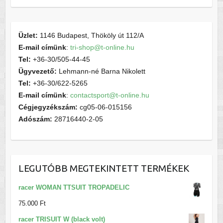
Üzlet:
1146 Budapest, Thököly út 112/A
E-mail címünk
:
tri-shop@t-online.hu
Tel:
+36-30/505-44-45
Ügyvezető:
Lehmann-né Barna Nikolett
Tel:
+36-30/622-5265
E-mail címünk
:
contactsport@t-online.hu
Cégjegyzékszám:
cg05-06-015156
Adószám:
28716440-2-05
LEGUTÓBB MEGTEKINTETT TERMÉKEK
racer WOMAN TTSUIT TROPADELIC
75.000
Ft
racer TRISUIT W (black volt)