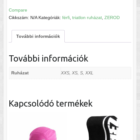
start
Compare
TRISUIT
Cikkszám:
N/A
Kategóriák:
férfi
,
triatlon ruházat
,
ZEROD
Blue
mennyiség
További információk
További információk
Ruházat
XXS, XS, S, XXL
Kapcsolódó termékek