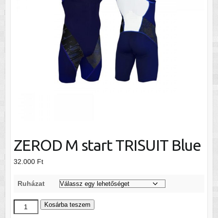
ZEROD M start TRISUIT Blue
32.000
Ft
Ruházat
ZEROD
Kosárba teszem
M