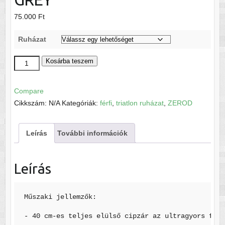
75.000
Ft
Ruházat
racer
Kosárba teszem
MAN
TTSUIT
Compare
CINDER
Cikkszám:
N/A
Kategóriák:
férfi
,
triatlon ruházat
,
ZEROD
GREY
mennyiség
Leírás
További információk
Leírás
Műszaki jellemzők:

- 40 cm-es teljes elülső cipzár az ultragyors felh