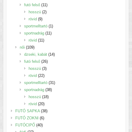
termék
11
futó felső
11
2
termék
hosszú
2
9
termék
rövid
9
termék
1
sportmelltartó
1
11
termék
sportnadrág
11
11
termék
rövid
11
109
termék
női
109
termék
14
dzseki, kabát
14
26
termék
futó felső
26
3
termék
hosszú
3
22
termék
rövid
22
termék
31
sportmelltartó
31
38
termék
sportnadrág
38
18
termék
hosszú
18
20
termék
rövid
20
termék
38
FUTÓ SAPKA
38
6
termék
FUTÓ ZOKNI
6
40
termék
FUTÓCIPŐ
40
27
termék