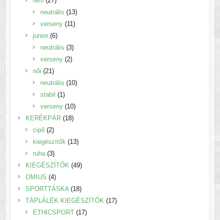
férfi
27
termék
13
neutrális
13
11
termék
verseny
11
6
termék
junior
6
termék
3
neutrális
3
2
termék
verseny
2
21
termék
női
21
termék
10
neutrális
10
1
termék
stabil
1
termék
10
verseny
10
18
termék
KERÉKPÁR
18
2
termék
cipő
2
termék
13
kiegészítők
13
3
termék
ruha
3
termék
49
KIEGÉSZÍTŐK
49
4
termék
OMIUS
4
termék
18
SPORTTÁSKA
18
termék
17
TÁPLÁLÉK KIEGÉSZÍTŐK
17
17
termék
ETHICSPORT
17