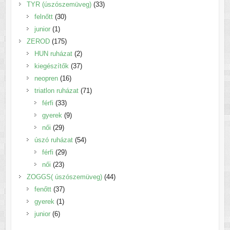
termék
33
TYR (úszószemüveg)
33
30
termék
felnőtt
30
1
termék
junior
1
termék
175
ZEROD
175
termék
2
HUN ruházat
2
termék
37
kiegészítők
37
16
termék
neopren
16
termék
71
triatlon ruházat
71
33
termék
férfi
33
termék
9
gyerek
9
29
termék
női
29
termék
54
úszó ruházat
54
29
termék
férfi
29
23
termék
női
23
termék
44
ZOGGS( úszószemüveg)
44
37
termék
fenőtt
37
1
termék
gyerek
1
6
termék
junior
6
termék