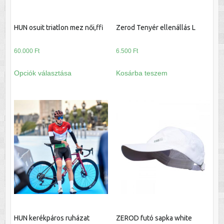
HUN osuit triatlon mez női,ffi
Zerod Tenyér ellenállás L
60.000
Ft
6.500
Ft
Ennek
Opciók választása
Kosárba teszem
a
terméknek
több
variációja
van.
A
változatok
a
termékoldalon
választhatók
ki
HUN kerékpáros ruházat
ZEROD futó sapka white