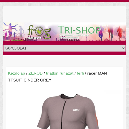
Skip
to
content
Kezdőlap
/
ZEROD
/
triatlon ruházat
/
férfi
/ racer MAN
TTSUIT CINDER GREY