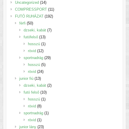
14
Uncategorized
14
termék
11
COMPRESSPORT
11
192
termék
FUTÓ RUHÁZAT
192
50
termék
férfi
50
termék
7
dzseki, kabát
7
13
termék
futófelső
13
termék
1
hosszú
1
12
termék
rövid
12
termék
29
sportnadrág
29
5
termék
hosszú
5
24
termék
rövid
24
13
termék
junior fiú
13
termék
2
dzseki, kabát
2
10
termék
futó felső
10
1
termék
hosszú
1
8
termék
rövid
8
termék
1
sportnadrág
1
1
termék
rövid
1
termék
23
junior lány
23