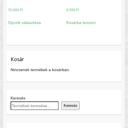
70.000
Ft
8.500
Ft
Ennek
Opciók választása
Kosárba teszem
a
terméknek
több
variációja
van.
Kosár
A
változatok
Nincsenek termékek a kosárban.
a
termékoldalon
választhatók
ki
Keresés
Keresés